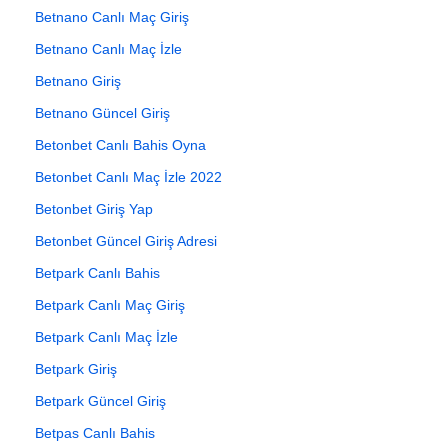
Betnano Canlı Maç Giriş
Betnano Canlı Maç İzle
Betnano Giriş
Betnano Güncel Giriş
Betonbet Canlı Bahis Oyna
Betonbet Canlı Maç İzle 2022
Betonbet Giriş Yap
Betonbet Güncel Giriş Adresi
Betpark Canlı Bahis
Betpark Canlı Maç Giriş
Betpark Canlı Maç İzle
Betpark Giriş
Betpark Güncel Giriş
Betpas Canlı Bahis