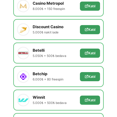
Casino Metropol
Katıl
8.000₺ + 150 freespin
Discount Casino
Katıl
5.000₺ nakit iade
Betelli
Katıl
5.050₺ + 500₺ bedava
Betchip
Katıl
6.000₺ + 80 freespin
Winnit
Katıl
5.000₺ + 500₺ bedava