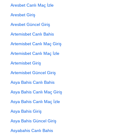
Aresbet Canlı Maç İzle
Aresbet Giriş
Aresbet Güncel Giriş
Artemisbet Canlı Bahis
Artemisbet Canlı Maç Giriş
Artemisbet Canlı Maç İzle
Artemisbet Giriş
Artemisbet Güncel Giriş
Asya Bahis Canlı Bahis
Asya Bahis Canlı Maç Giriş
Asya Bahis Canlı Maç İzle
Asya Bahis Giriş
Asya Bahis Güncel Giriş
Asyabahis Canlı Bahis