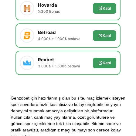
Hovarda
Katıl
%300 Bonus
Betroad
Katıl
4.000₺ + 1.000₺ bedava
Rexbet
Katıl
3.000₺ + 1.500₺ bedava
Genzobet için hazırlanmış olan bu site, maç izlemek isteyen
spor severlere hızlı, kesintisiz ve kolay erişilebilir bir yayın
deneyimi sunmak amacıyla geliştirilen bir platformdur.
Kullanıcılar, canlı maç yayınlarına, özet görüntülere ve
güncel spor içeriklerine tek tıkla ulaşabilir. Sitenin sade ve
pratik arayüzü, aradığınız maçı bulmayı son derece kolay