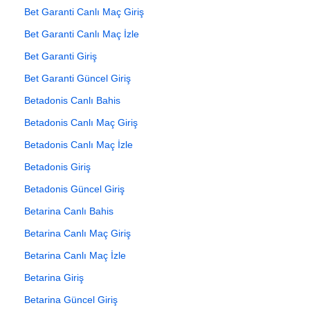
Bet Garanti Canlı Maç Giriş
Bet Garanti Canlı Maç İzle
Bet Garanti Giriş
Bet Garanti Güncel Giriş
Betadonis Canlı Bahis
Betadonis Canlı Maç Giriş
Betadonis Canlı Maç İzle
Betadonis Giriş
Betadonis Güncel Giriş
Betarina Canlı Bahis
Betarina Canlı Maç Giriş
Betarina Canlı Maç İzle
Betarina Giriş
Betarina Güncel Giriş