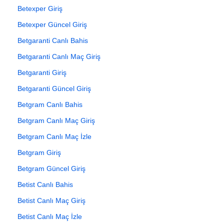
Betexper Giriş
Betexper Güncel Giriş
Betgaranti Canlı Bahis
Betgaranti Canlı Maç Giriş
Betgaranti Giriş
Betgaranti Güncel Giriş
Betgram Canlı Bahis
Betgram Canlı Maç Giriş
Betgram Canlı Maç İzle
Betgram Giriş
Betgram Güncel Giriş
Betist Canlı Bahis
Betist Canlı Maç Giriş
Betist Canlı Maç İzle