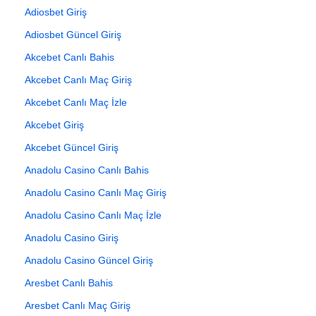
Adiosbet Giriş
Adiosbet Güncel Giriş
Akcebet Canlı Bahis
Akcebet Canlı Maç Giriş
Akcebet Canlı Maç İzle
Akcebet Giriş
Akcebet Güncel Giriş
Anadolu Casino Canlı Bahis
Anadolu Casino Canlı Maç Giriş
Anadolu Casino Canlı Maç İzle
Anadolu Casino Giriş
Anadolu Casino Güncel Giriş
Aresbet Canlı Bahis
Aresbet Canlı Maç Giriş