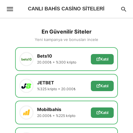
CANLI BAHIS CASINO SITELERI
En Güvenilir Siteler
Yeni kampanya ve bonusları incele
Bets10
Katıl
20.000₺ + %300 kripto
JETBET
Katıl
%325 kripto + 20.000₺
Mobilbahis
Katıl
20.000₺ + %225 kripto