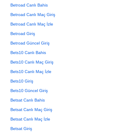
Betroad Canlı Bahis
Betroad Canlı Maç Giriş
Betroad Canlı Maç İzle
Betroad Giriş
Betroad Güncel Giriş
Bets10 Canlı Bahis
Bets10 Canlı Maç Giriş
Bets10 Canlı Maç İzle
Bets10 Giriş
Bets10 Güncel Giriş
Betsat Canlı Bahis
Betsat Canlı Maç Giriş
Betsat Canlı Maç İzle
Betsat Giriş