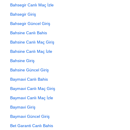
Bahsegir Canlı Maç İzle
Bahsegir Giriş
Bahsegir Güncel Giriş
Bahsine Canlı Bahis
Bahsine Canlı Maç Giriş
Bahsine Canlı Maç İzle
Bahsine Giriş
Bahsine Güncel Giriş
Baymavi Canlı Bahis
Baymavi Canlı Maç Giriş
Baymavi Canlı Maç İzle
Baymavi Giriş
Baymavi Güncel Giriş
Bet Garanti Canlı Bahis