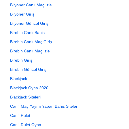
Bilyoner Canlı Maç İzle
Bilyoner Giriş
Bilyoner Güncel Giriş
Birebin Canlı Bahis
Birebin Canlı Maç Giriş
Birebin Canlı Maç İzle
Birebin Giriş
Birebin Güncel Giriş
Blackjack
Blackjack Oyna 2020
Blackjack Siteleri
Canlı Maç Yayını Yapan Bahis Siteleri
Canlı Rulet
Canlı Rulet Oyna