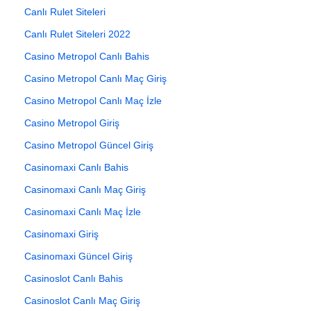
Canlı Rulet Siteleri
Canlı Rulet Siteleri 2022
Casino Metropol Canlı Bahis
Casino Metropol Canlı Maç Giriş
Casino Metropol Canlı Maç İzle
Casino Metropol Giriş
Casino Metropol Güncel Giriş
Casinomaxi Canlı Bahis
Casinomaxi Canlı Maç Giriş
Casinomaxi Canlı Maç İzle
Casinomaxi Giriş
Casinomaxi Güncel Giriş
Casinoslot Canlı Bahis
Casinoslot Canlı Maç Giriş