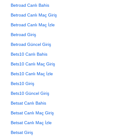
Betroad Canlı Bahis
Betroad Canlı Maç Giriş
Betroad Canlı Maç İzle
Betroad Giriş
Betroad Güncel Giriş
Bets10 Canlı Bahis
Bets10 Canlı Maç Giriş
Bets10 Canlı Maç İzle
Bets10 Giriş
Bets10 Güncel Giriş
Betsat Canlı Bahis
Betsat Canlı Maç Giriş
Betsat Canlı Maç İzle
Betsat Giriş