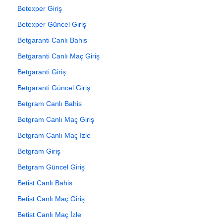
Betexper Giriş
Betexper Güncel Giriş
Betgaranti Canlı Bahis
Betgaranti Canlı Maç Giriş
Betgaranti Giriş
Betgaranti Güncel Giriş
Betgram Canlı Bahis
Betgram Canlı Maç Giriş
Betgram Canlı Maç İzle
Betgram Giriş
Betgram Güncel Giriş
Betist Canlı Bahis
Betist Canlı Maç Giriş
Betist Canlı Maç İzle