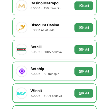
Casino Metropol
Katıl
8.000₺ + 150 freespin
Discount Casino
Katıl
5.000₺ nakit iade
Betelli
Katıl
5.050₺ + 500₺ bedava
Betchip
Katıl
6.000₺ + 80 freespin
Winnit
Katıl
5.000₺ + 500₺ bedava