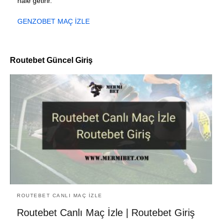
hâle getirir.
GENZOBET MAÇ İZLE
Routebet Güncel Giriş
ROUTEBET CANLI MAÇ İZLE
Routebet Canlı Maç İzle | Routebet Giriş