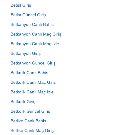
Betist Giriş
Betist Güncel Giriş
Betkanyon Canlı Bahis
Betkanyon Canlı Maç Giriş
Betkanyon Canlı Maç İzle
Betkanyon Giriş
Betkanyon Güncel Giriş
Betkolik Canlı Bahis
Betkolik Canlı Maç Giriş
Betkolik Canlı Maç İzle
Betkolik Giriş
Betkolik Güncel Giriş
Betlike Canlı Bahis
Betlike Canlı Maç Giriş