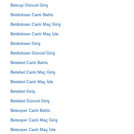
Betcup Güncel Giriş
Betdoksan Canlı Bahis
Betdoksan Canlı Maç Giriş
Betdoksan Canlı Maç İzle
Betdoksan Giriş
Betdoksan Güncel Giriş
Betebet Canlı Bahis
Betebet Canlı Maç Giriş
Betebet Canlı Maç İzle
Betebet Giriş
Betebet Güncel Giriş
Betexper Canlı Bahis
Betexper Canlı Maç Giriş
Betexper Canlı Maç İzle