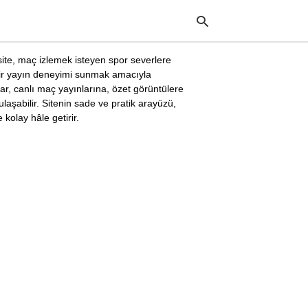
ite, maç izlemek isteyen spor severlere
ir bir yayın deneyimi sunmak amacıyla
cılar, canlı maç yayınlarına, özet görüntülere
 ulaşabilir. Sitenin sade ve pratik arayüzü,
Typ
kolay hâle getirir.
your
sea
que
and
hit
ente