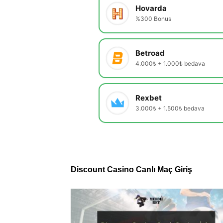
Hovarda
%300 Bonus
Betroad
4.000₺ + 1.000₺ bedava
Rexbet
3.000₺ + 1.500₺ bedava
Discount Casino Canlı Maç Giriş