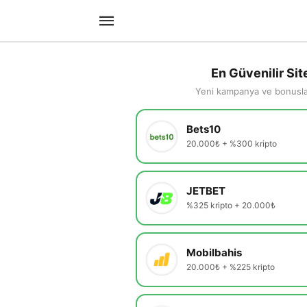
En Güvenilir Sit
Yeni kampanya ve bonuslar
Bets10
20.000₺ + %300 kripto
JETBET
%325 kripto + 20.000₺
Mobilbahis
20.000₺ + %225 kripto