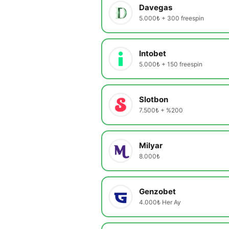
Davegas
5.000₺ + 300 freespin
Intobet
5.000₺ + 150 freespin
Slotbon
7.500₺ + %200
Milyar
8.000₺
Genzobet
4.000₺ Her Ay