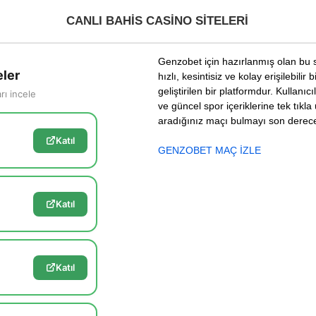
CANLI BAHIS CASINO SITELERI
Genzobet için hazırlanmış olan bu s
eler
hızlı, kesintisiz ve kolay erişilebil
geliştirilen bir platformdur. Kullanı
ı incele
ve güncel spor içeriklerine tek tıkla
aradığınız maçı bulmayı son derece 
Katıl
GENZOBET MAÇ İZLE
Katıl
Katıl