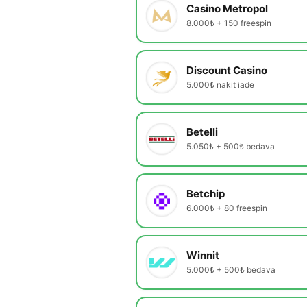
Casino Metropol
8.000₺ + 150 freespin
Discount Casino
5.000₺ nakit iade
Betelli
5.050₺ + 500₺ bedava
Betchip
6.000₺ + 80 freespin
Winnit
5.000₺ + 500₺ bedava