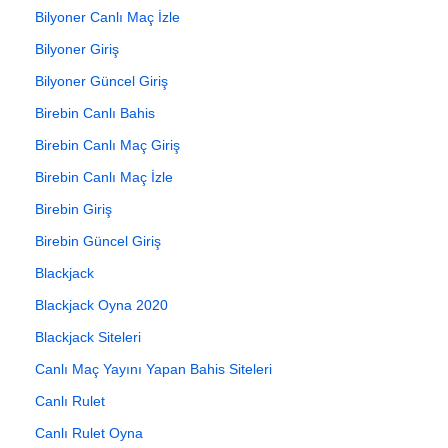
Bilyoner Canlı Maç İzle
Bilyoner Giriş
Bilyoner Güncel Giriş
Birebin Canlı Bahis
Birebin Canlı Maç Giriş
Birebin Canlı Maç İzle
Birebin Giriş
Birebin Güncel Giriş
Blackjack
Blackjack Oyna 2020
Blackjack Siteleri
Canlı Maç Yayını Yapan Bahis Siteleri
Canlı Rulet
Canlı Rulet Oyna