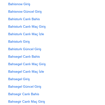
Bahisnow Giriş
Bahisnow Güncel Giriş
Bahisturk Canlı Bahis
Bahisturk Canlı Maç Giriş
Bahisturk Canlı Maç İzle
Bahisturk Giriş
Bahisturk Güncel Giriş
Bahsegel Canlı Bahis
Bahsegel Canlı Maç Giriş
Bahsegel Canlı Maç İzle
Bahsegel Giriş
Bahsegel Güncel Giriş
Bahsegir Canlı Bahis
Bahsegir Canlı Maç Giriş