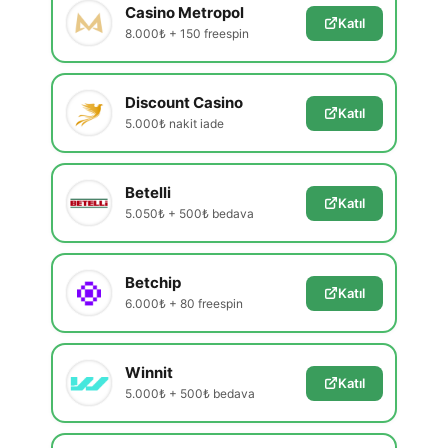
Casino Metropol
Katıl
8.000₺ + 150 freespin
Discount Casino
Katıl
5.000₺ nakit iade
Betelli
Katıl
5.050₺ + 500₺ bedava
Betchip
Katıl
6.000₺ + 80 freespin
Winnit
Katıl
5.000₺ + 500₺ bedava