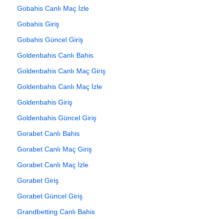
Gobahis Canlı Maç İzle
Gobahis Giriş
Gobahis Güncel Giriş
Goldenbahis Canlı Bahis
Goldenbahis Canlı Maç Giriş
Goldenbahis Canlı Maç İzle
Goldenbahis Giriş
Goldenbahis Güncel Giriş
Gorabet Canlı Bahis
Gorabet Canlı Maç Giriş
Gorabet Canlı Maç İzle
Gorabet Giriş
Gorabet Güncel Giriş
Grandbetting Canlı Bahis