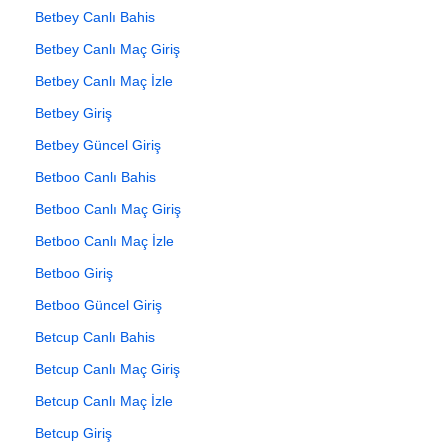
Betbey Canlı Bahis
Betbey Canlı Maç Giriş
Betbey Canlı Maç İzle
Betbey Giriş
Betbey Güncel Giriş
Betboo Canlı Bahis
Betboo Canlı Maç Giriş
Betboo Canlı Maç İzle
Betboo Giriş
Betboo Güncel Giriş
Betcup Canlı Bahis
Betcup Canlı Maç Giriş
Betcup Canlı Maç İzle
Betcup Giriş