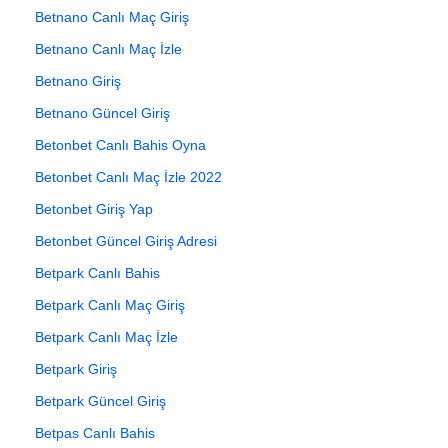
Betnano Canlı Maç Giriş
Betnano Canlı Maç İzle
Betnano Giriş
Betnano Güncel Giriş
Betonbet Canlı Bahis Oyna
Betonbet Canlı Maç İzle 2022
Betonbet Giriş Yap
Betonbet Güncel Giriş Adresi
Betpark Canlı Bahis
Betpark Canlı Maç Giriş
Betpark Canlı Maç İzle
Betpark Giriş
Betpark Güncel Giriş
Betpas Canlı Bahis