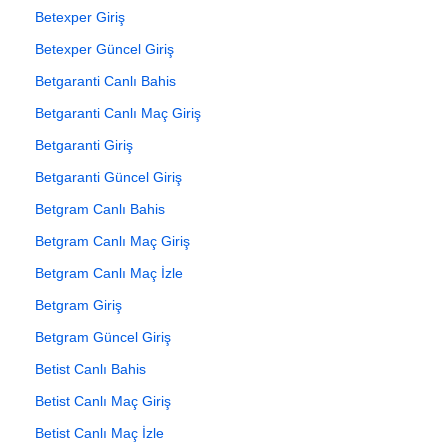
Betexper Giriş
Betexper Güncel Giriş
Betgaranti Canlı Bahis
Betgaranti Canlı Maç Giriş
Betgaranti Giriş
Betgaranti Güncel Giriş
Betgram Canlı Bahis
Betgram Canlı Maç Giriş
Betgram Canlı Maç İzle
Betgram Giriş
Betgram Güncel Giriş
Betist Canlı Bahis
Betist Canlı Maç Giriş
Betist Canlı Maç İzle