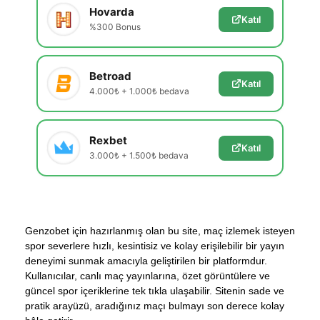
Hovarda
Katıl
%300 Bonus
Betroad
Katıl
4.000₺ + 1.000₺ bedava
Rexbet
Katıl
3.000₺ + 1.500₺ bedava
Genzobet için hazırlanmış olan bu site, maç izlemek isteyen
spor severlere hızlı, kesintisiz ve kolay erişilebilir bir yayın
deneyimi sunmak amacıyla geliştirilen bir platformdur.
Kullanıcılar, canlı maç yayınlarına, özet görüntülere ve
güncel spor içeriklerine tek tıkla ulaşabilir. Sitenin sade ve
pratik arayüzü, aradığınız maçı bulmayı son derece kolay