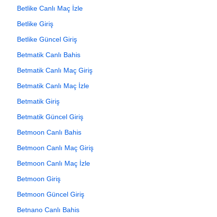
Betlike Canlı Maç İzle
Betlike Giriş
Betlike Güncel Giriş
Betmatik Canlı Bahis
Betmatik Canlı Maç Giriş
Betmatik Canlı Maç İzle
Betmatik Giriş
Betmatik Güncel Giriş
Betmoon Canlı Bahis
Betmoon Canlı Maç Giriş
Betmoon Canlı Maç İzle
Betmoon Giriş
Betmoon Güncel Giriş
Betnano Canlı Bahis