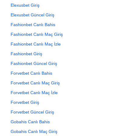
Elexusbet Giriş
Elexusbet Güncel Giriş
Fashionbet Canlı Bahis
Fashionbet Canlı Maç Giriş
Fashionbet Canlı Maç İzle
Fashionbet Giriş
Fashionbet Güncel Giriş
Forvetbet Canlı Bahis
Forvetbet Canlı Maç Giriş
Forvetbet Canlı Maç İzle
Forvetbet Giriş
Forvetbet Güncel Giriş
Gobahis Canlı Bahis
Gobahis Canlı Maç Giriş