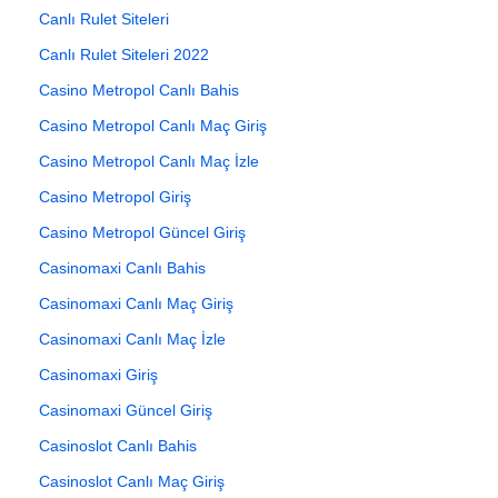
Canlı Rulet Siteleri
Canlı Rulet Siteleri 2022
Casino Metropol Canlı Bahis
Casino Metropol Canlı Maç Giriş
Casino Metropol Canlı Maç İzle
Casino Metropol Giriş
Casino Metropol Güncel Giriş
Casinomaxi Canlı Bahis
Casinomaxi Canlı Maç Giriş
Casinomaxi Canlı Maç İzle
Casinomaxi Giriş
Casinomaxi Güncel Giriş
Casinoslot Canlı Bahis
Casinoslot Canlı Maç Giriş