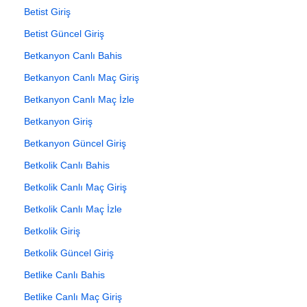
Betist Giriş
Betist Güncel Giriş
Betkanyon Canlı Bahis
Betkanyon Canlı Maç Giriş
Betkanyon Canlı Maç İzle
Betkanyon Giriş
Betkanyon Güncel Giriş
Betkolik Canlı Bahis
Betkolik Canlı Maç Giriş
Betkolik Canlı Maç İzle
Betkolik Giriş
Betkolik Güncel Giriş
Betlike Canlı Bahis
Betlike Canlı Maç Giriş