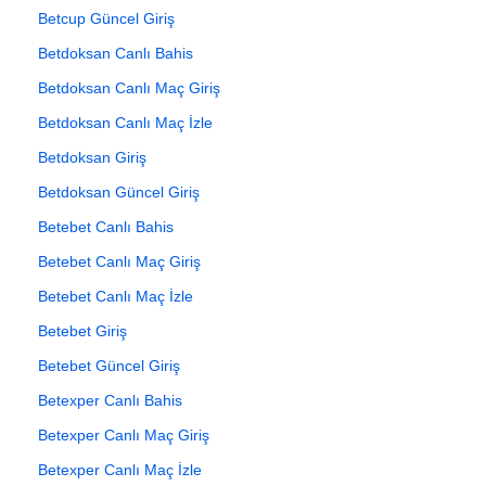
Betcup Güncel Giriş
Betdoksan Canlı Bahis
Betdoksan Canlı Maç Giriş
Betdoksan Canlı Maç İzle
Betdoksan Giriş
Betdoksan Güncel Giriş
Betebet Canlı Bahis
Betebet Canlı Maç Giriş
Betebet Canlı Maç İzle
Betebet Giriş
Betebet Güncel Giriş
Betexper Canlı Bahis
Betexper Canlı Maç Giriş
Betexper Canlı Maç İzle