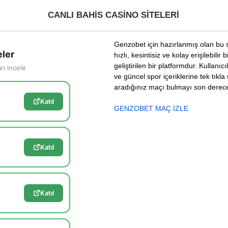
CANLI BAHIS CASINO SITELERI
Genzobet için hazırlanmış olan bu s
eler
hızlı, kesintisiz ve kolay erişilebil
geliştirilen bir platformdur. Kullanı
ı incele
ve güncel spor içeriklerine tek tıkla
aradığınız maçı bulmayı son derece 
Katıl
GENZOBET MAÇ İZLE
Katıl
Katıl