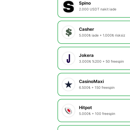
Spino
2.000 USDT nakit iade
Casher
5.000₺ iade + 1.000₺ risksiz
Jokera
3.000₺ %200 + 50 freespin
CasinoMaxi
6.500₺ + 150 freespin
Hitpot
5.000₺ + 100 freespin