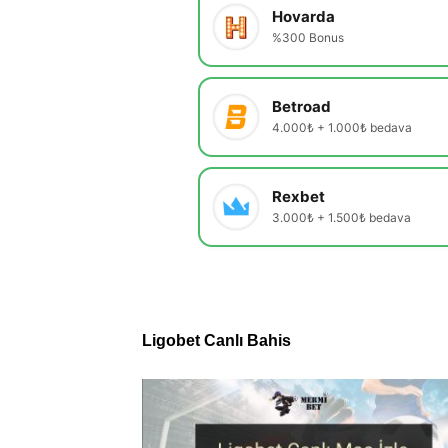
Hovarda
%300 Bonus
Betroad
4.000₺ + 1.000₺ bedava
Rexbet
3.000₺ + 1.500₺ bedava
Ligobet Canlı Bahis