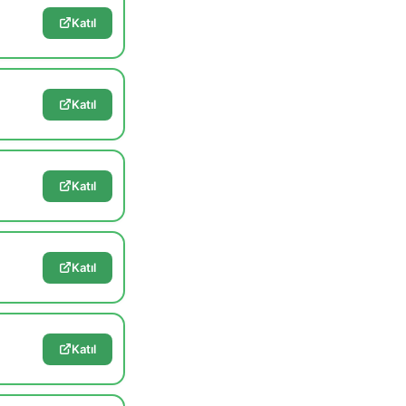
Katıl
Katıl
Katıl
Katıl
Katıl