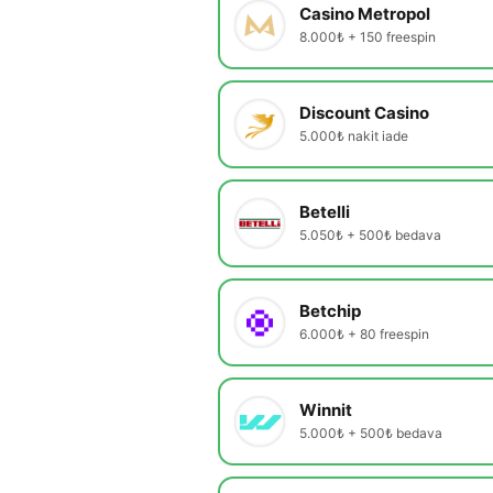
Casino Metropol
8.000₺ + 150 freespin
Discount Casino
5.000₺ nakit iade
Betelli
5.050₺ + 500₺ bedava
Betchip
6.000₺ + 80 freespin
Winnit
5.000₺ + 500₺ bedava