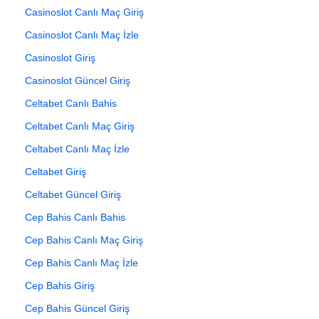
Casinoslot Canlı Maç Giriş
Casinoslot Canlı Maç İzle
Casinoslot Giriş
Casinoslot Güncel Giriş
Celtabet Canlı Bahis
Celtabet Canlı Maç Giriş
Celtabet Canlı Maç İzle
Celtabet Giriş
Celtabet Güncel Giriş
Cep Bahis Canlı Bahis
Cep Bahis Canlı Maç Giriş
Cep Bahis Canlı Maç İzle
Cep Bahis Giriş
Cep Bahis Güncel Giriş