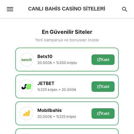
CANLI BAHIS CASINO SITELERI
En Güvenilir Siteler
Yeni kampanya ve bonusları incele
Bets10
Katıl
20.000₺ + %300 kripto
JETBET
Katıl
%325 kripto + 20.000₺
Mobilbahis
Katıl
20.000₺ + %225 kripto