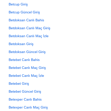
Betcup Giriş
Betcup Güncel Giriş
Betdoksan Canlı Bahis
Betdoksan Canlı Maç Giriş
Betdoksan Canlı Maç İzle
Betdoksan Giriş
Betdoksan Güncel Giriş
Betebet Canlı Bahis
Betebet Canlı Maç Giriş
Betebet Canlı Maç İzle
Betebet Giriş
Betebet Güncel Giriş
Betexper Canlı Bahis
Betexper Canlı Maç Giriş