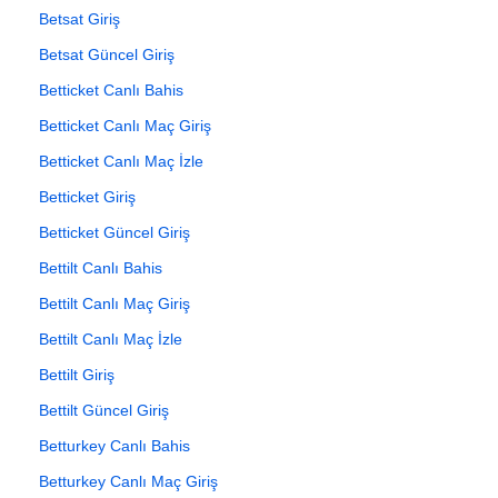
Betsat Giriş
Betsat Güncel Giriş
Betticket Canlı Bahis
Betticket Canlı Maç Giriş
Betticket Canlı Maç İzle
Betticket Giriş
Betticket Güncel Giriş
Bettilt Canlı Bahis
Bettilt Canlı Maç Giriş
Bettilt Canlı Maç İzle
Bettilt Giriş
Bettilt Güncel Giriş
Betturkey Canlı Bahis
Betturkey Canlı Maç Giriş