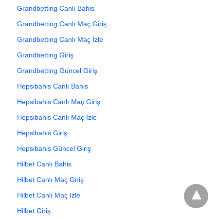
Grandbetting Canlı Bahis
Grandbetting Canlı Maç Giriş
Grandbetting Canlı Maç İzle
Grandbetting Giriş
Grandbetting Güncel Giriş
Hepsibahis Canlı Bahis
Hepsibahis Canlı Maç Giriş
Hepsibahis Canlı Maç İzle
Hepsibahis Giriş
Hepsibahis Güncel Giriş
Hilbet Canlı Bahis
Hilbet Canlı Maç Giriş
Hilbet Canlı Maç İzle
Hilbet Giriş