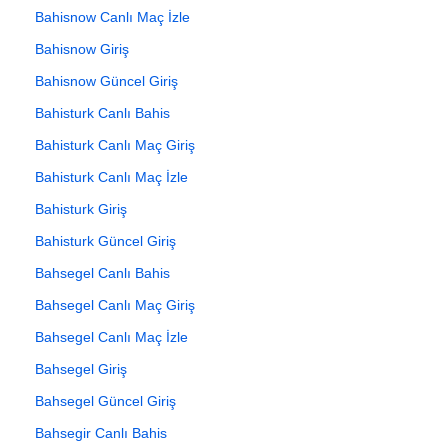
Bahisnow Canlı Maç İzle
Bahisnow Giriş
Bahisnow Güncel Giriş
Bahisturk Canlı Bahis
Bahisturk Canlı Maç Giriş
Bahisturk Canlı Maç İzle
Bahisturk Giriş
Bahisturk Güncel Giriş
Bahsegel Canlı Bahis
Bahsegel Canlı Maç Giriş
Bahsegel Canlı Maç İzle
Bahsegel Giriş
Bahsegel Güncel Giriş
Bahsegir Canlı Bahis