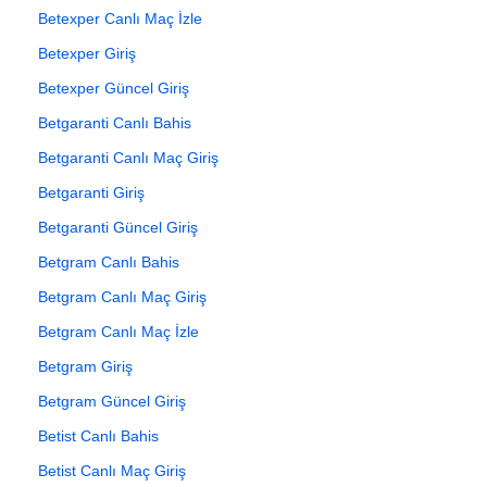
Betexper Canlı Maç İzle
Betexper Giriş
Betexper Güncel Giriş
Betgaranti Canlı Bahis
Betgaranti Canlı Maç Giriş
Betgaranti Giriş
Betgaranti Güncel Giriş
Betgram Canlı Bahis
Betgram Canlı Maç Giriş
Betgram Canlı Maç İzle
Betgram Giriş
Betgram Güncel Giriş
Betist Canlı Bahis
Betist Canlı Maç Giriş