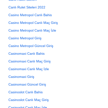
Canlı Rulet Siteleri 2022
Casino Metropol Canlı Bahis
Casino Metropol Canlı Maç Giriş
Casino Metropol Canlı Maç İzle
Casino Metropol Giriş
Casino Metropol Güncel Giriş
Casinomaxi Canlı Bahis
Casinomaxi Canlı Maç Giriş
Casinomaxi Canlı Maç İzle
Casinomaxi Giriş
Casinomaxi Güncel Giriş
Casinoslot Canlı Bahis
Casinoslot Canlı Maç Giriş
Casinoslot Canlı Maç İzle