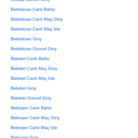
Betdoksan Canlı Bahis
Betdoksan Canlı Maç Giriş
Betdoksan Canlı Maç İzle
Betdoksan Giriş
Betdoksan Güncel Giriş
Betebet Canlı Bahis
Betebet Canlı Maç Giriş
Betebet Canlı Maç İzle
Betebet Giriş
Betebet Güncel Giriş
Betexper Canlı Bahis
Betexper Canlı Maç Giriş
Betexper Canlı Maç İzle
Betexper Giriş