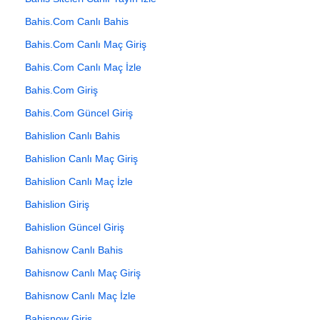
Bahis.Com Canlı Bahis
Bahis.Com Canlı Maç Giriş
Bahis.Com Canlı Maç İzle
Bahis.Com Giriş
Bahis.Com Güncel Giriş
Bahislion Canlı Bahis
Bahislion Canlı Maç Giriş
Bahislion Canlı Maç İzle
Bahislion Giriş
Bahislion Güncel Giriş
Bahisnow Canlı Bahis
Bahisnow Canlı Maç Giriş
Bahisnow Canlı Maç İzle
Bahisnow Giriş