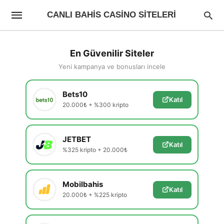
CANLI BAHIS CASINO SITELERI
En Güvenilir Siteler
Yeni kampanya ve bonusları incele
Bets10
Katıl
20.000₺ + %300 kripto
JETBET
Katıl
%325 kripto + 20.000₺
Mobilbahis
Katıl
20.000₺ + %225 kripto