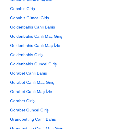
Gobahis Giriş
Gobahis Güncel Giriş
Goldenbahis Canlı Bahis
Goldenbahis Canlı Maç Giriş
Goldenbahis Canlı Maç İzle
Goldenbahis Giriş
Goldenbahis Güncel Giriş
Gorabet Canlı Bahis
Gorabet Canlı Maç Giriş
Gorabet Canlı Maç İzle
Gorabet Giriş
Gorabet Güncel Giriş
Grandbetting Canlı Bahis
Grandbetting Canlı Maç Giriş