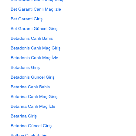
Bet Garanti Canlı Maç İzle
Bet Garanti Giriş
Bet Garanti Güncel Giriş
Betadonis Canlı Bahis
Betadonis Canlı Maç Giriş
Betadonis Canlı Maç İzle
Betadonis Giriş
Betadonis Güncel Giriş
Betarina Canlı Bahis
Betarina Canlı Maç Giriş
Betarina Canlı Maç İzle
Betarina Giriş
Betarina Güncel Giriş
Betbey Canlı Bahis