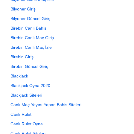
Bilyoner Giriş
Bilyoner Güncel Giriş
Birebin Canlı Bahis
Birebin Canlı Maç Giriş
Birebin Canlı Maç İzle
Birebin Giriş
Birebin Güncel Giriş
Blackjack
Blackjack Oyna 2020
Blackjack Siteleri
Canlı Maç Yayını Yapan Bahis Siteleri
Canlı Rulet
Canlı Rulet Oyna
Canlı Rulet Siteleri