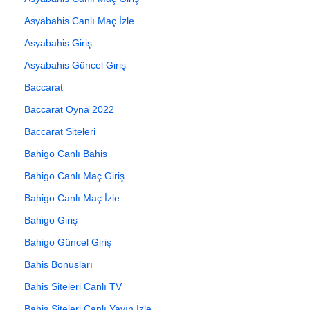
Asyabahis Canlı Maç İzle
Asyabahis Giriş
Asyabahis Güncel Giriş
Baccarat
Baccarat Oyna 2022
Baccarat Siteleri
Bahigo Canlı Bahis
Bahigo Canlı Maç Giriş
Bahigo Canlı Maç İzle
Bahigo Giriş
Bahigo Güncel Giriş
Bahis Bonusları
Bahis Siteleri Canlı TV
Bahis Siteleri Canlı Yayın İzle