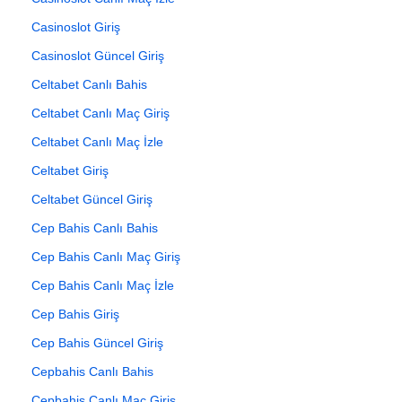
Casinoslot Giriş
Casinoslot Güncel Giriş
Celtabet Canlı Bahis
Celtabet Canlı Maç Giriş
Celtabet Canlı Maç İzle
Celtabet Giriş
Celtabet Güncel Giriş
Cep Bahis Canlı Bahis
Cep Bahis Canlı Maç Giriş
Cep Bahis Canlı Maç İzle
Cep Bahis Giriş
Cep Bahis Güncel Giriş
Cepbahis Canlı Bahis
Cepbahis Canlı Maç Giriş