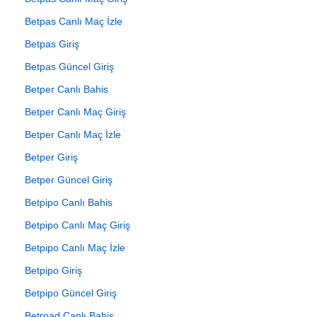
Betpas Canlı Maç İzle
Betpas Giriş
Betpas Güncel Giriş
Betper Canlı Bahis
Betper Canlı Maç Giriş
Betper Canlı Maç İzle
Betper Giriş
Betper Güncel Giriş
Betpipo Canlı Bahis
Betpipo Canlı Maç Giriş
Betpipo Canlı Maç İzle
Betpipo Giriş
Betpipo Güncel Giriş
Betroad Canlı Bahis