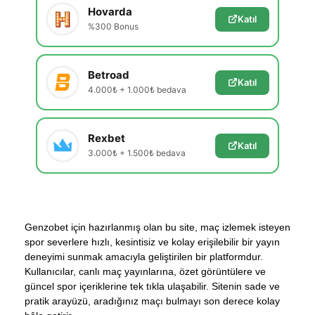
Hovarda
Katıl
%300 Bonus
Betroad
Katıl
4.000₺ + 1.000₺ bedava
Rexbet
Katıl
3.000₺ + 1.500₺ bedava
Genzobet için hazırlanmış olan bu site, maç izlemek isteyen
spor severlere hızlı, kesintisiz ve kolay erişilebilir bir yayın
deneyimi sunmak amacıyla geliştirilen bir platformdur.
Kullanıcılar, canlı maç yayınlarına, özet görüntülere ve
güncel spor içeriklerine tek tıkla ulaşabilir. Sitenin sade ve
pratik arayüzü, aradığınız maçı bulmayı son derece kolay