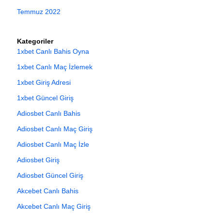
Temmuz 2022
Kategoriler
1xbet Canlı Bahis Oyna
1xbet Canlı Maç İzlemek
1xbet Giriş Adresi
1xbet Güncel Giriş
Adiosbet Canlı Bahis
Adiosbet Canlı Maç Giriş
Adiosbet Canlı Maç İzle
Adiosbet Giriş
Adiosbet Güncel Giriş
Akcebet Canlı Bahis
Akcebet Canlı Maç Giriş