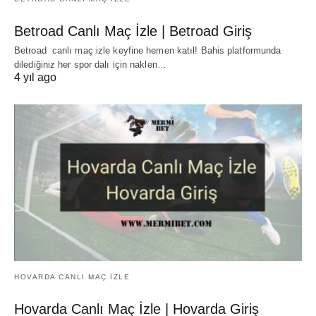
Betroad Canlı Maç İzle | Betroad Giriş
Betroad canlı maç izle keyfine hemen katıl! Bahis platformunda
dilediğiniz her spor dalı için naklen…
4 yıl ago
HOVARDA CANLI MAÇ İZLE
Hovarda Canlı Maç İzle | Hovarda Giriş