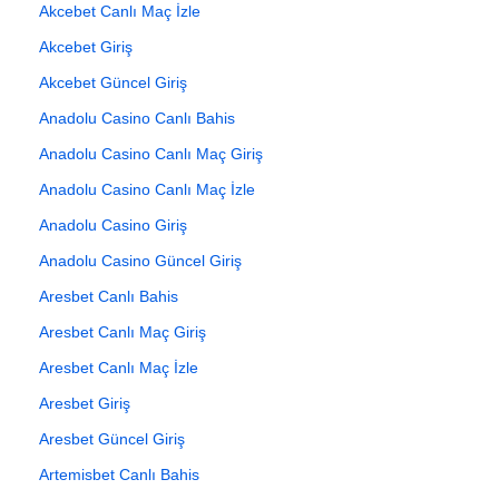
Akcebet Canlı Maç İzle
Akcebet Giriş
Akcebet Güncel Giriş
Anadolu Casino Canlı Bahis
Anadolu Casino Canlı Maç Giriş
Anadolu Casino Canlı Maç İzle
Anadolu Casino Giriş
Anadolu Casino Güncel Giriş
Aresbet Canlı Bahis
Aresbet Canlı Maç Giriş
Aresbet Canlı Maç İzle
Aresbet Giriş
Aresbet Güncel Giriş
Artemisbet Canlı Bahis