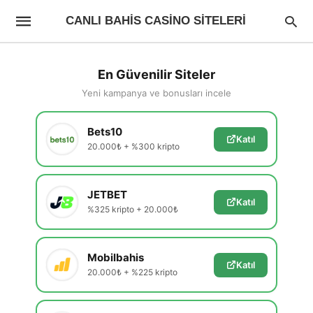
CANLI BAHIS CASINO SITELERI
En Güvenilir Siteler
Yeni kampanya ve bonusları incele
Bets10
Katıl
20.000₺ + %300 kripto
JETBET
Katıl
%325 kripto + 20.000₺
Mobilbahis
Katıl
20.000₺ + %225 kripto