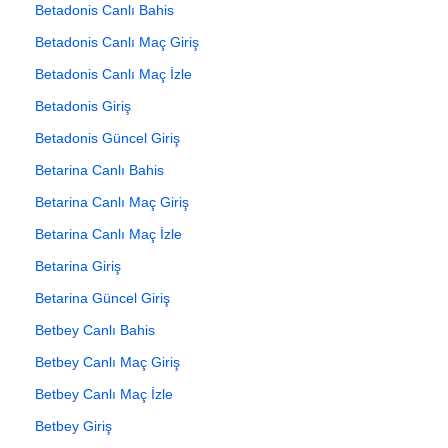
Betadonis Canlı Bahis
Betadonis Canlı Maç Giriş
Betadonis Canlı Maç İzle
Betadonis Giriş
Betadonis Güncel Giriş
Betarina Canlı Bahis
Betarina Canlı Maç Giriş
Betarina Canlı Maç İzle
Betarina Giriş
Betarina Güncel Giriş
Betbey Canlı Bahis
Betbey Canlı Maç Giriş
Betbey Canlı Maç İzle
Betbey Giriş