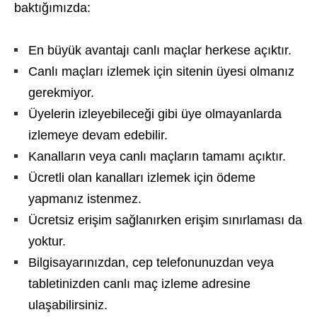
baktığımızda:
En büyük avantajı canlı maçlar herkese açıktır.
Canlı maçları izlemek için sitenin üyesi olmanız
gerekmiyor.
Üyelerin izleyebileceği gibi üye olmayanlarda
izlemeye devam edebilir.
Kanalların veya canlı maçların tamamı açıktır.
Ücretli olan kanalları izlemek için ödeme
yapmanız istenmez.
Ücretsiz erişim sağlanırken erişim sınırlaması da
yoktur.
Bilgisayarınızdan, cep telefonunuzdan veya
tabletinizden canlı maç izleme adresine
ulaşabilirsiniz.