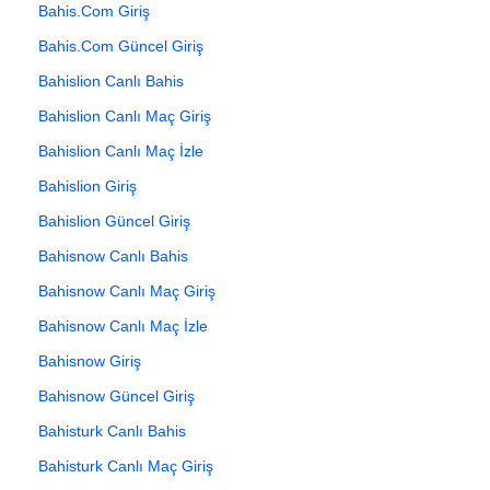
Bahis.Com Giriş
Bahis.Com Güncel Giriş
Bahislion Canlı Bahis
Bahislion Canlı Maç Giriş
Bahislion Canlı Maç İzle
Bahislion Giriş
Bahislion Güncel Giriş
Bahisnow Canlı Bahis
Bahisnow Canlı Maç Giriş
Bahisnow Canlı Maç İzle
Bahisnow Giriş
Bahisnow Güncel Giriş
Bahisturk Canlı Bahis
Bahisturk Canlı Maç Giriş