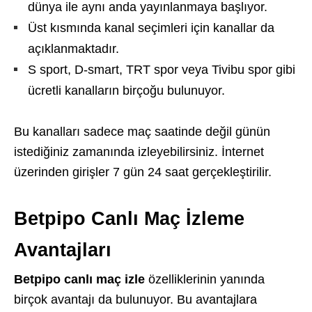
dünya ile aynı anda yayınlanmaya başlıyor.
Üst kısmında kanal seçimleri için kanallar da
açıklanmaktadır.
S sport, D-smart, TRT spor veya Tivibu spor gibi
ücretli kanalların birçoğu bulunuyor.
Bu kanalları sadece maç saatinde değil günün
istediğiniz zamanında izleyebilirsiniz. İnternet
üzerinden girişler 7 gün 24 saat gerçekleştirilir.
Betpipo Canlı Maç İzleme
Avantajları
Betpipo canlı maç izle
özelliklerinin yanında
birçok avantajı da bulunuyor. Bu avantajlara