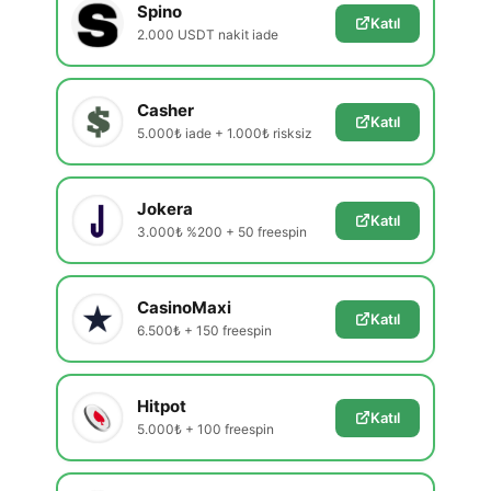
Spino
Katıl
2.000 USDT nakit iade
Casher
Katıl
5.000₺ iade + 1.000₺ risksiz
Jokera
Katıl
3.000₺ %200 + 50 freespin
CasinoMaxi
Katıl
6.500₺ + 150 freespin
Hitpot
Katıl
5.000₺ + 100 freespin