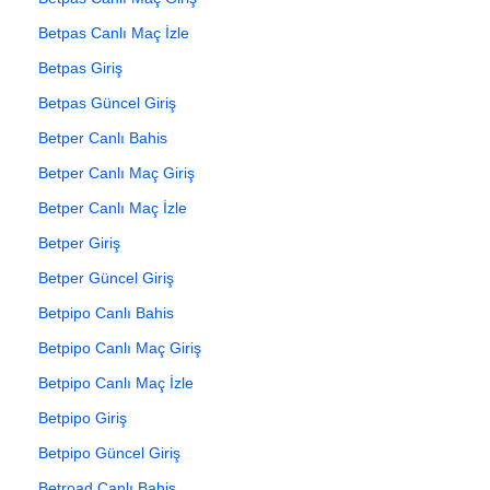
Betpas Canlı Maç İzle
Betpas Giriş
Betpas Güncel Giriş
Betper Canlı Bahis
Betper Canlı Maç Giriş
Betper Canlı Maç İzle
Betper Giriş
Betper Güncel Giriş
Betpipo Canlı Bahis
Betpipo Canlı Maç Giriş
Betpipo Canlı Maç İzle
Betpipo Giriş
Betpipo Güncel Giriş
Betroad Canlı Bahis