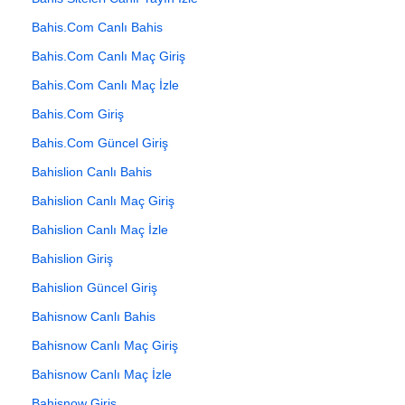
Bahis.Com Canlı Bahis
Bahis.Com Canlı Maç Giriş
Bahis.Com Canlı Maç İzle
Bahis.Com Giriş
Bahis.Com Güncel Giriş
Bahislion Canlı Bahis
Bahislion Canlı Maç Giriş
Bahislion Canlı Maç İzle
Bahislion Giriş
Bahislion Güncel Giriş
Bahisnow Canlı Bahis
Bahisnow Canlı Maç Giriş
Bahisnow Canlı Maç İzle
Bahisnow Giriş