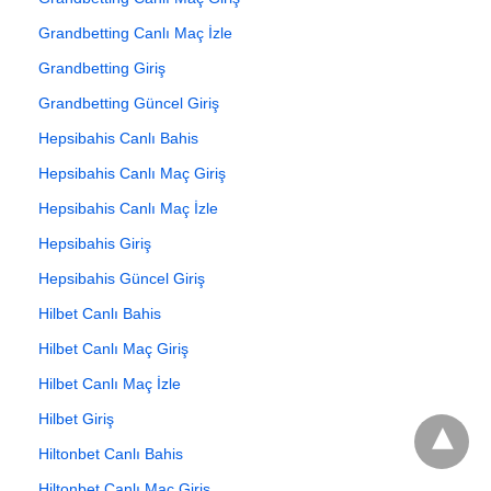
Grandbetting Canlı Maç İzle
Grandbetting Giriş
Grandbetting Güncel Giriş
Hepsibahis Canlı Bahis
Hepsibahis Canlı Maç Giriş
Hepsibahis Canlı Maç İzle
Hepsibahis Giriş
Hepsibahis Güncel Giriş
Hilbet Canlı Bahis
Hilbet Canlı Maç Giriş
Hilbet Canlı Maç İzle
Hilbet Giriş
Hiltonbet Canlı Bahis
Hiltonbet Canlı Maç Giriş