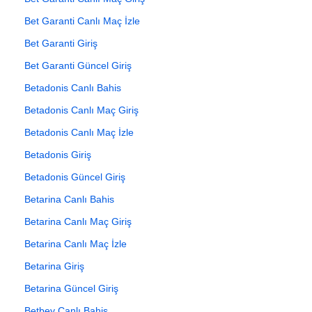
Bet Garanti Canlı Maç İzle
Bet Garanti Giriş
Bet Garanti Güncel Giriş
Betadonis Canlı Bahis
Betadonis Canlı Maç Giriş
Betadonis Canlı Maç İzle
Betadonis Giriş
Betadonis Güncel Giriş
Betarina Canlı Bahis
Betarina Canlı Maç Giriş
Betarina Canlı Maç İzle
Betarina Giriş
Betarina Güncel Giriş
Betbey Canlı Bahis