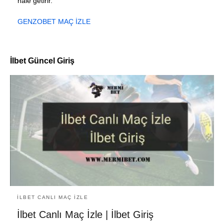
hâle getirir.
GENZOBET MAÇ İZLE
İlbet Güncel Giriş
İLBET CANLI MAÇ İZLE
İlbet Canlı Maç İzle | İlbet Giriş