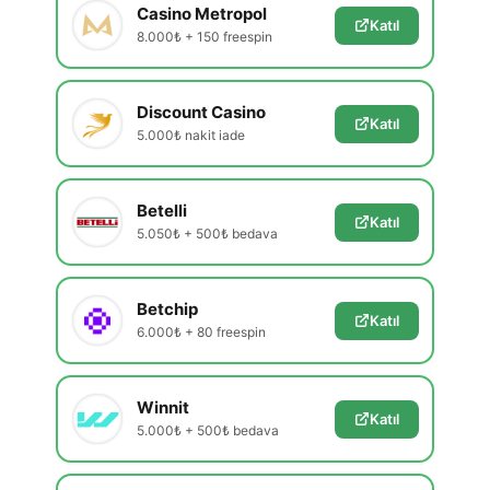
Casino Metropol
Katıl
8.000₺ + 150 freespin
Discount Casino
Katıl
5.000₺ nakit iade
Betelli
Katıl
5.050₺ + 500₺ bedava
Betchip
Katıl
6.000₺ + 80 freespin
Winnit
Katıl
5.000₺ + 500₺ bedava