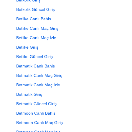
Betkolik Giriş
Betkolik Güncel Giriş
Betlike Canlı Bahis
Betlike Canlı Maç Giriş
Betlike Canlı Maç İzle
Betlike Giriş
Betlike Güncel Giriş
Betmatik Canlı Bahis
Betmatik Canlı Maç Giriş
Betmatik Canlı Maç İzle
Betmatik Giriş
Betmatik Güncel Giriş
Betmoon Canlı Bahis
Betmoon Canlı Maç Giriş