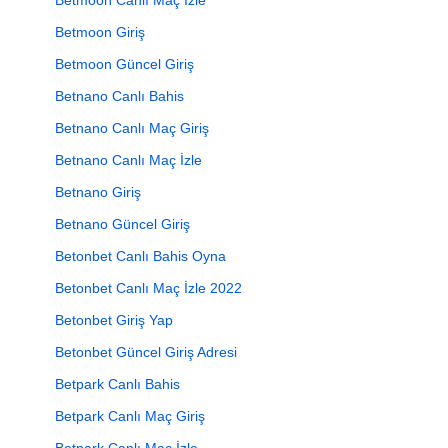
Betmoon Canlı Maç İzle
Betmoon Giriş
Betmoon Güncel Giriş
Betnano Canlı Bahis
Betnano Canlı Maç Giriş
Betnano Canlı Maç İzle
Betnano Giriş
Betnano Güncel Giriş
Betonbet Canlı Bahis Oyna
Betonbet Canlı Maç İzle 2022
Betonbet Giriş Yap
Betonbet Güncel Giriş Adresi
Betpark Canlı Bahis
Betpark Canlı Maç Giriş