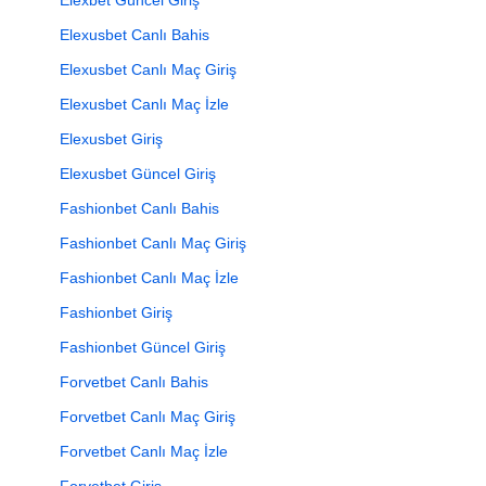
Elexbet Güncel Giriş
Elexusbet Canlı Bahis
Elexusbet Canlı Maç Giriş
Elexusbet Canlı Maç İzle
Elexusbet Giriş
Elexusbet Güncel Giriş
Fashionbet Canlı Bahis
Fashionbet Canlı Maç Giriş
Fashionbet Canlı Maç İzle
Fashionbet Giriş
Fashionbet Güncel Giriş
Forvetbet Canlı Bahis
Forvetbet Canlı Maç Giriş
Forvetbet Canlı Maç İzle