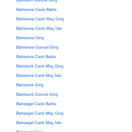
Bahislion Güncel Giriş
Bahisnow Canlı Bahis
Bahisnow Canlı Maç Giriş
Bahisnow Canlı Maç İzle
Bahisnow Giriş
Bahisnow Güncel Giriş
Bahisturk Canlı Bahis
Bahisturk Canlı Maç Giriş
Bahisturk Canlı Maç İzle
Bahisturk Giriş
Bahisturk Güncel Giriş
Bahsegel Canlı Bahis
Bahsegel Canlı Maç Giriş
Bahsegel Canlı Maç İzle