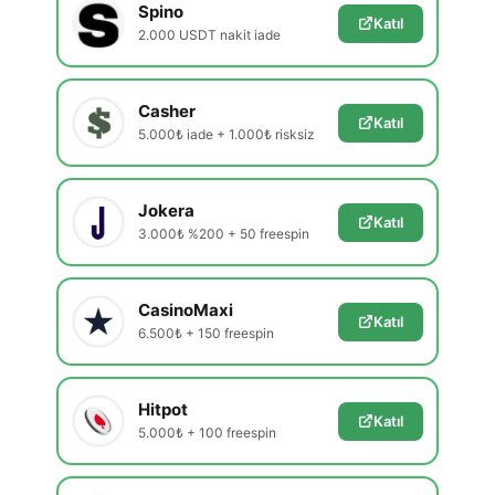
Spino
Katıl
2.000 USDT nakit iade
Casher
Katıl
5.000₺ iade + 1.000₺ risksiz
Jokera
Katıl
3.000₺ %200 + 50 freespin
CasinoMaxi
Katıl
6.500₺ + 150 freespin
Hitpot
Katıl
5.000₺ + 100 freespin