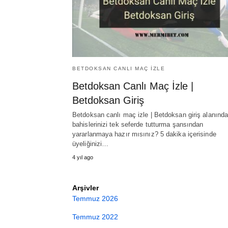
BETDOKSAN CANLI MAÇ İZLE
Betdoksan Canlı Maç İzle |
Betdoksan Giriş
Betdoksan canlı maç izle | Betdoksan giriş alanınd
bahislerinizi tek seferde tutturma şansından
yararlanmaya hazır mısınız? 5 dakika içerisinde
üyeliğinizi…
4 yıl ago
Arşivler
Temmuz 2026
Temmuz 2022