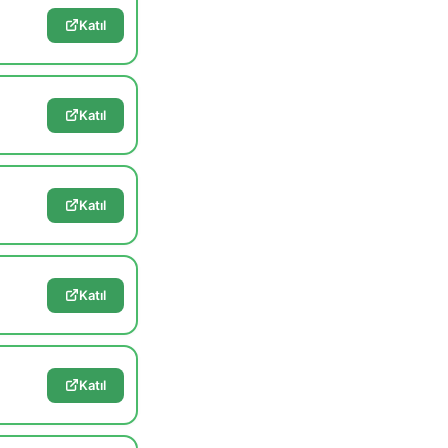
Katıl
Katıl
Katıl
Katıl
Katıl