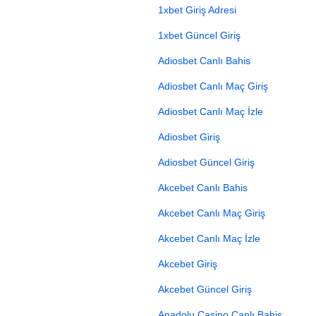
1xbet Giriş Adresi
1xbet Güncel Giriş
Adiosbet Canlı Bahis
Adiosbet Canlı Maç Giriş
Adiosbet Canlı Maç İzle
Adiosbet Giriş
Adiosbet Güncel Giriş
Akcebet Canlı Bahis
Akcebet Canlı Maç Giriş
Akcebet Canlı Maç İzle
Akcebet Giriş
Akcebet Güncel Giriş
Anadolu Casino Canlı Bahis