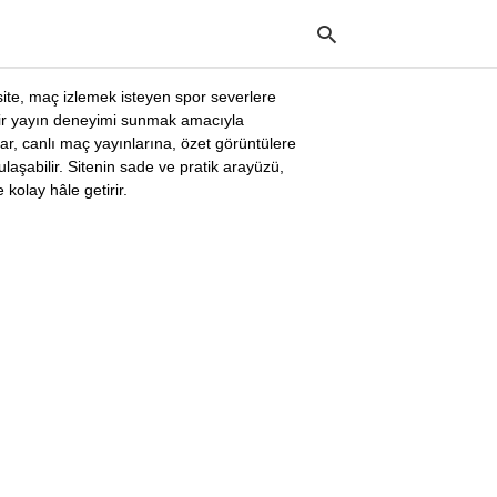
ite, maç izlemek isteyen spor severlere
ir bir yayın deneyimi sunmak amacıyla
cılar, canlı maç yayınlarına, özet görüntülere
 ulaşabilir. Sitenin sade ve pratik arayüzü,
Typ
kolay hâle getirir.
your
sea
que
and
hit
ente