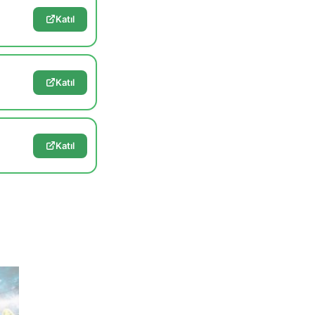
Katıl
Katıl
Katıl