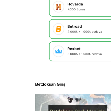
Hovarda
%300 Bonus
Betroad
4.000₺ + 1.000₺ bedava
Rexbet
3.000₺ + 1.500₺ bedava
Betdoksan Giriş