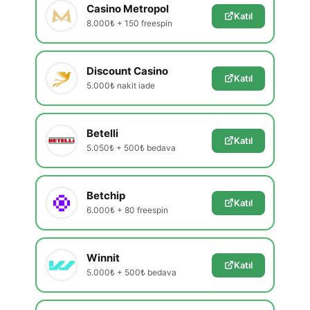
Casino Metropol
Katıl
8.000₺ + 150 freespin
Discount Casino
Katıl
5.000₺ nakit iade
Betelli
Katıl
5.050₺ + 500₺ bedava
Betchip
Katıl
6.000₺ + 80 freespin
Winnit
Katıl
5.000₺ + 500₺ bedava