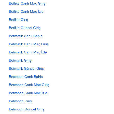
Betlike Canlı Maç Giriş
Betlike Canlı Maç İzle
Betlike Giriş
Betlike Güncel Giriş
Betmatik Canlı Bahis
Betmatik Canlı Maç Giriş
Betmatik Canlı Maç İzle
Betmatik Giriş
Betmatik Güncel Giriş
Betmoon Canlı Bahis
Betmoon Canlı Maç Giriş
Betmoon Canlı Maç İzle
Betmoon Giriş
Betmoon Güncel Giriş