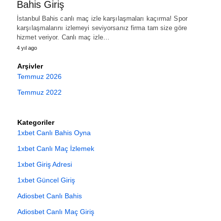
Bahis Giriş
İstanbul Bahis canlı maç izle karşılaşmaları kaçırma! Spor
karşılaşmalarını izlemeyi seviyorsanız firma tam size göre
hizmet veriyor. Canlı maç izle…
4 yıl ago
Arşivler
Temmuz 2026
Temmuz 2022
Kategoriler
1xbet Canlı Bahis Oyna
1xbet Canlı Maç İzlemek
1xbet Giriş Adresi
1xbet Güncel Giriş
Adiosbet Canlı Bahis
Adiosbet Canlı Maç Giriş