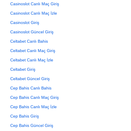
Casinoslot Canlı Maç Giriş
Casinoslot Canlı Maç İzle
Casinoslot Giriş
Casinoslot Güncel Giriş
Celtabet Canlı Bahis
Celtabet Canlı Maç Giriş
Celtabet Canlı Maç İzle
Celtabet Giriş
Celtabet Güncel Giriş
Cep Bahis Canlı Bahis
Cep Bahis Canlı Maç Giriş
Cep Bahis Canlı Maç İzle
Cep Bahis Giriş
Cep Bahis Güncel Giriş