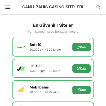
CANLI BAHIS CASINO SITELERI
En Güvenilir Siteler
Yeni kampanya ve bonusları incele
Bets10
Katıl
20.000₺ + %300 kripto
JETBET
Katıl
%325 kripto + 20.000₺
Mobilbahis
Katıl
20.000₺ + %225 kripto