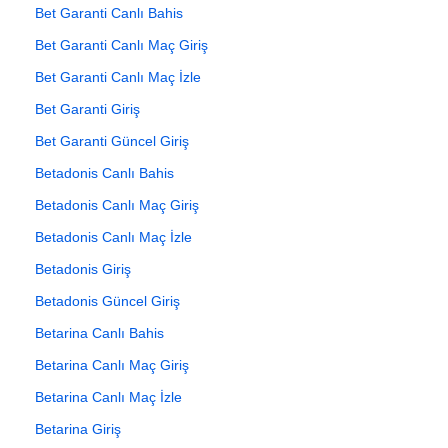
Bet Garanti Canlı Bahis
Bet Garanti Canlı Maç Giriş
Bet Garanti Canlı Maç İzle
Bet Garanti Giriş
Bet Garanti Güncel Giriş
Betadonis Canlı Bahis
Betadonis Canlı Maç Giriş
Betadonis Canlı Maç İzle
Betadonis Giriş
Betadonis Güncel Giriş
Betarina Canlı Bahis
Betarina Canlı Maç Giriş
Betarina Canlı Maç İzle
Betarina Giriş