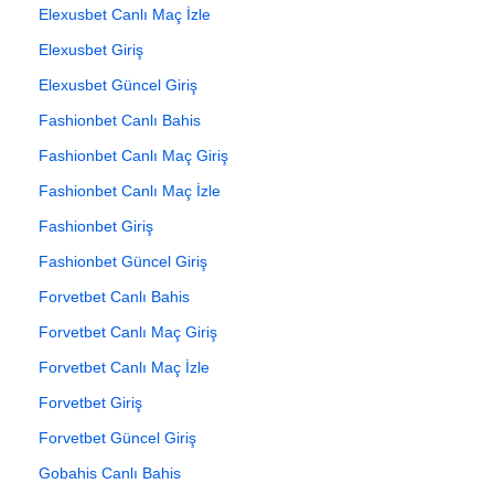
Elexusbet Canlı Maç İzle
Elexusbet Giriş
Elexusbet Güncel Giriş
Fashionbet Canlı Bahis
Fashionbet Canlı Maç Giriş
Fashionbet Canlı Maç İzle
Fashionbet Giriş
Fashionbet Güncel Giriş
Forvetbet Canlı Bahis
Forvetbet Canlı Maç Giriş
Forvetbet Canlı Maç İzle
Forvetbet Giriş
Forvetbet Güncel Giriş
Gobahis Canlı Bahis