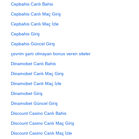
Cepbahis Canlı Bahis
Cepbahis Canlı Maç Giriş
Cepbahis Canlı Maç İzle
Cepbahis Giriş
Cepbahis Güncel Giriş
çevrim şartı olmayan bonus veren siteler
Dinamobet Canlı Bahis
Dinamobet Canlı Maç Giriş
Dinamobet Canlı Maç İzle
Dinamobet Giriş
Dinamobet Güncel Giriş
Discount Casino Canlı Bahis
Discount Casino Canlı Maç Giriş
Discount Casino Canlı Maç İzle