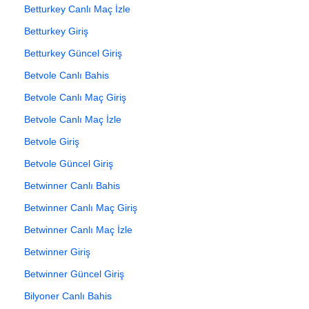
Betturkey Canlı Maç İzle
Betturkey Giriş
Betturkey Güncel Giriş
Betvole Canlı Bahis
Betvole Canlı Maç Giriş
Betvole Canlı Maç İzle
Betvole Giriş
Betvole Güncel Giriş
Betwinner Canlı Bahis
Betwinner Canlı Maç Giriş
Betwinner Canlı Maç İzle
Betwinner Giriş
Betwinner Güncel Giriş
Bilyoner Canlı Bahis