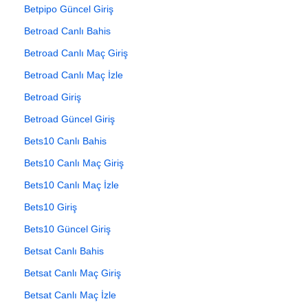
Betpipo Güncel Giriş
Betroad Canlı Bahis
Betroad Canlı Maç Giriş
Betroad Canlı Maç İzle
Betroad Giriş
Betroad Güncel Giriş
Bets10 Canlı Bahis
Bets10 Canlı Maç Giriş
Bets10 Canlı Maç İzle
Bets10 Giriş
Bets10 Güncel Giriş
Betsat Canlı Bahis
Betsat Canlı Maç Giriş
Betsat Canlı Maç İzle