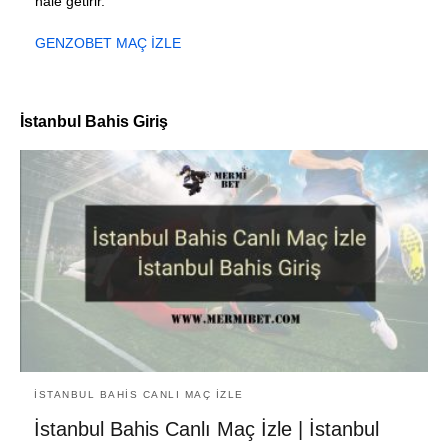
hâle getirir.
GENZOBET MAÇ İZLE
İstanbul Bahis Giriş
İSTANBUL BAHIS CANLI MAÇ İZLE
İstanbul Bahis Canlı Maç İzle | İstanbul