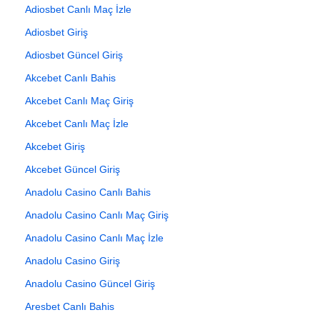
Adiosbet Canlı Maç İzle
Adiosbet Giriş
Adiosbet Güncel Giriş
Akcebet Canlı Bahis
Akcebet Canlı Maç Giriş
Akcebet Canlı Maç İzle
Akcebet Giriş
Akcebet Güncel Giriş
Anadolu Casino Canlı Bahis
Anadolu Casino Canlı Maç Giriş
Anadolu Casino Canlı Maç İzle
Anadolu Casino Giriş
Anadolu Casino Güncel Giriş
Aresbet Canlı Bahis