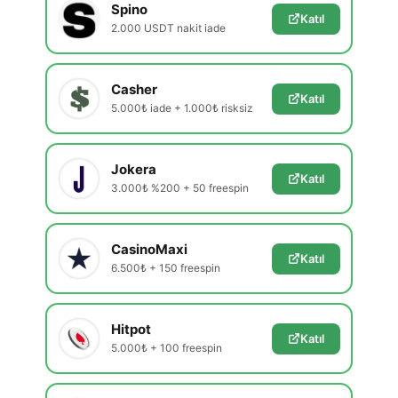
Spino
Katıl
2.000 USDT nakit iade
Casher
Katıl
5.000₺ iade + 1.000₺ risksiz
Jokera
Katıl
3.000₺ %200 + 50 freespin
CasinoMaxi
Katıl
6.500₺ + 150 freespin
Hitpot
Katıl
5.000₺ + 100 freespin