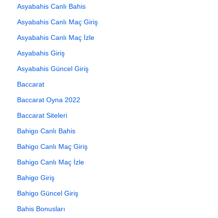
Asyabahis Canlı Bahis
Asyabahis Canlı Maç Giriş
Asyabahis Canlı Maç İzle
Asyabahis Giriş
Asyabahis Güncel Giriş
Baccarat
Baccarat Oyna 2022
Baccarat Siteleri
Bahigo Canlı Bahis
Bahigo Canlı Maç Giriş
Bahigo Canlı Maç İzle
Bahigo Giriş
Bahigo Güncel Giriş
Bahis Bonusları