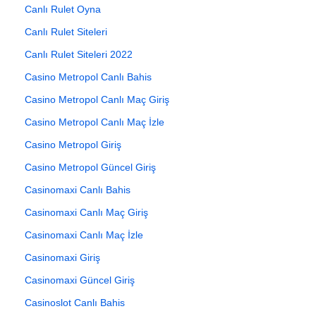
Canlı Rulet Oyna
Canlı Rulet Siteleri
Canlı Rulet Siteleri 2022
Casino Metropol Canlı Bahis
Casino Metropol Canlı Maç Giriş
Casino Metropol Canlı Maç İzle
Casino Metropol Giriş
Casino Metropol Güncel Giriş
Casinomaxi Canlı Bahis
Casinomaxi Canlı Maç Giriş
Casinomaxi Canlı Maç İzle
Casinomaxi Giriş
Casinomaxi Güncel Giriş
Casinoslot Canlı Bahis