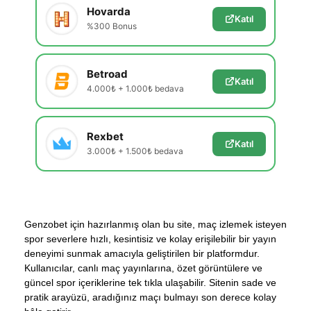
Hovarda
Katıl
%300 Bonus
Betroad
Katıl
4.000₺ + 1.000₺ bedava
Rexbet
Katıl
3.000₺ + 1.500₺ bedava
Genzobet için hazırlanmış olan bu site, maç izlemek isteyen
spor severlere hızlı, kesintisiz ve kolay erişilebilir bir yayın
deneyimi sunmak amacıyla geliştirilen bir platformdur.
Kullanıcılar, canlı maç yayınlarına, özet görüntülere ve
güncel spor içeriklerine tek tıkla ulaşabilir. Sitenin sade ve
pratik arayüzü, aradığınız maçı bulmayı son derece kolay