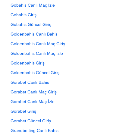
Gobahis Canlı Maç İzle
Gobahis Giriş
Gobahis Güncel Giriş
Goldenbahis Canlı Bahis
Goldenbahis Canlı Maç Giriş
Goldenbahis Canlı Maç İzle
Goldenbahis Giriş
Goldenbahis Güncel Giriş
Gorabet Canlı Bahis
Gorabet Canlı Maç Giriş
Gorabet Canlı Maç İzle
Gorabet Giriş
Gorabet Güncel Giriş
Grandbetting Canlı Bahis