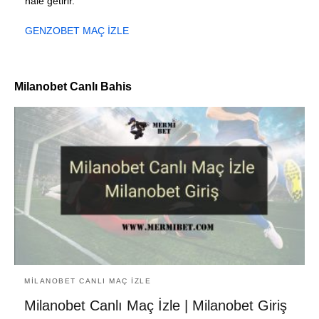
hâle getirir.
GENZOBET MAÇ İZLE
Milanobet Canlı Bahis
MILANOBET CANLI MAÇ İZLE
Milanobet Canlı Maç İzle | Milanobet Giriş