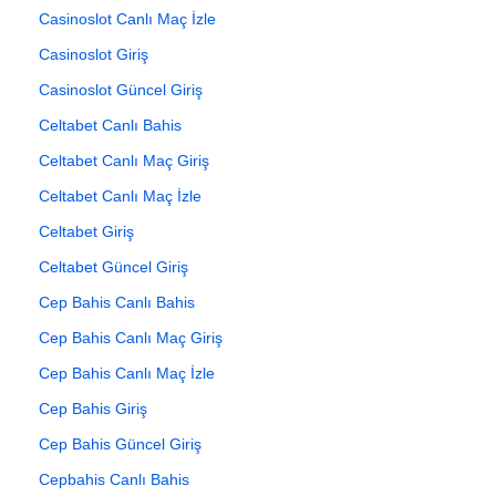
Casinoslot Canlı Maç İzle
Casinoslot Giriş
Casinoslot Güncel Giriş
Celtabet Canlı Bahis
Celtabet Canlı Maç Giriş
Celtabet Canlı Maç İzle
Celtabet Giriş
Celtabet Güncel Giriş
Cep Bahis Canlı Bahis
Cep Bahis Canlı Maç Giriş
Cep Bahis Canlı Maç İzle
Cep Bahis Giriş
Cep Bahis Güncel Giriş
Cepbahis Canlı Bahis