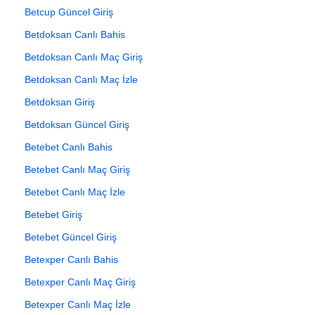
Betcup Güncel Giriş
Betdoksan Canlı Bahis
Betdoksan Canlı Maç Giriş
Betdoksan Canlı Maç İzle
Betdoksan Giriş
Betdoksan Güncel Giriş
Betebet Canlı Bahis
Betebet Canlı Maç Giriş
Betebet Canlı Maç İzle
Betebet Giriş
Betebet Güncel Giriş
Betexper Canlı Bahis
Betexper Canlı Maç Giriş
Betexper Canlı Maç İzle