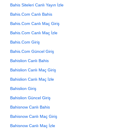
Bahis Siteleri Canlı Yayın İzle
Bahis.Com Canlı Bahis
Bahis.Com Canlı Maç Giriş
Bahis.Com Canlı Maç İzle
Bahis.Com Giriş
Bahis.Com Güncel Giriş
Bahislion Canlı Bahis
Bahislion Canlı Maç Giriş
Bahislion Canlı Maç İzle
Bahislion Giriş
Bahislion Güncel Giriş
Bahisnow Canlı Bahis
Bahisnow Canlı Maç Giriş
Bahisnow Canlı Maç İzle