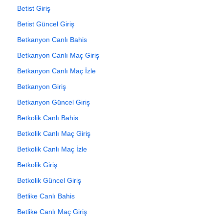
Betist Giriş
Betist Güncel Giriş
Betkanyon Canlı Bahis
Betkanyon Canlı Maç Giriş
Betkanyon Canlı Maç İzle
Betkanyon Giriş
Betkanyon Güncel Giriş
Betkolik Canlı Bahis
Betkolik Canlı Maç Giriş
Betkolik Canlı Maç İzle
Betkolik Giriş
Betkolik Güncel Giriş
Betlike Canlı Bahis
Betlike Canlı Maç Giriş