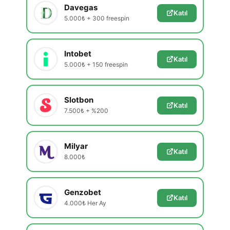
Davegas
Katıl
5.000₺ + 300 freespin
Intobet
Katıl
5.000₺ + 150 freespin
Slotbon
Katıl
7.500₺ + %200
Milyar
Katıl
8.000₺
Genzobet
Katıl
4.000₺ Her Ay