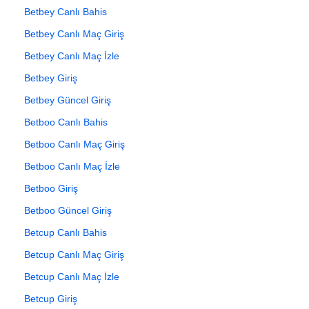
Betbey Canlı Bahis
Betbey Canlı Maç Giriş
Betbey Canlı Maç İzle
Betbey Giriş
Betbey Güncel Giriş
Betboo Canlı Bahis
Betboo Canlı Maç Giriş
Betboo Canlı Maç İzle
Betboo Giriş
Betboo Güncel Giriş
Betcup Canlı Bahis
Betcup Canlı Maç Giriş
Betcup Canlı Maç İzle
Betcup Giriş