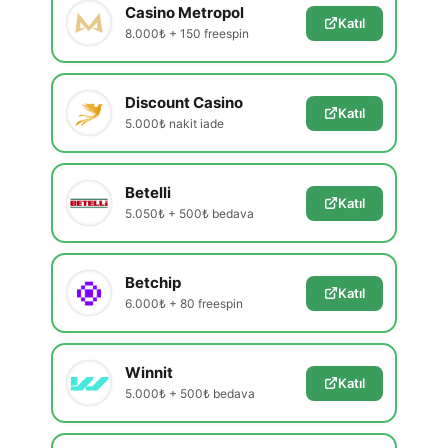
Casino Metropol
Katıl
8.000₺ + 150 freespin
Discount Casino
Katıl
5.000₺ nakit iade
Betelli
Katıl
5.050₺ + 500₺ bedava
Betchip
Katıl
6.000₺ + 80 freespin
Winnit
Katıl
5.000₺ + 500₺ bedava