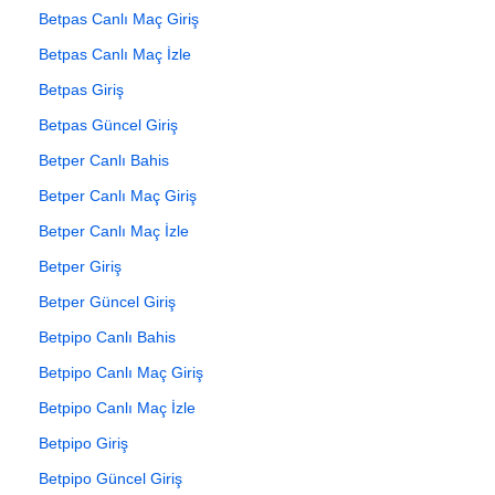
Betpas Canlı Maç Giriş
Betpas Canlı Maç İzle
Betpas Giriş
Betpas Güncel Giriş
Betper Canlı Bahis
Betper Canlı Maç Giriş
Betper Canlı Maç İzle
Betper Giriş
Betper Güncel Giriş
Betpipo Canlı Bahis
Betpipo Canlı Maç Giriş
Betpipo Canlı Maç İzle
Betpipo Giriş
Betpipo Güncel Giriş