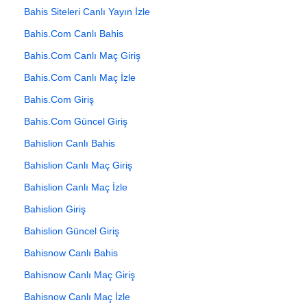
Bahis Siteleri Canlı Yayın İzle
Bahis.Com Canlı Bahis
Bahis.Com Canlı Maç Giriş
Bahis.Com Canlı Maç İzle
Bahis.Com Giriş
Bahis.Com Güncel Giriş
Bahislion Canlı Bahis
Bahislion Canlı Maç Giriş
Bahislion Canlı Maç İzle
Bahislion Giriş
Bahislion Güncel Giriş
Bahisnow Canlı Bahis
Bahisnow Canlı Maç Giriş
Bahisnow Canlı Maç İzle