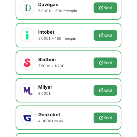
Davegas
Katıl
5.000₺ + 300 freespin
Intobet
Katıl
5.000₺ + 150 freespin
Slotbon
Katıl
7.500₺ + %200
Milyar
Katıl
8.000₺
Genzobet
Katıl
4.000₺ Her Ay