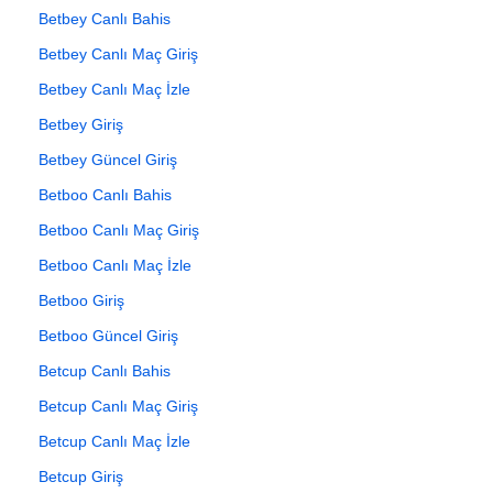
Betbey Canlı Bahis
Betbey Canlı Maç Giriş
Betbey Canlı Maç İzle
Betbey Giriş
Betbey Güncel Giriş
Betboo Canlı Bahis
Betboo Canlı Maç Giriş
Betboo Canlı Maç İzle
Betboo Giriş
Betboo Güncel Giriş
Betcup Canlı Bahis
Betcup Canlı Maç Giriş
Betcup Canlı Maç İzle
Betcup Giriş