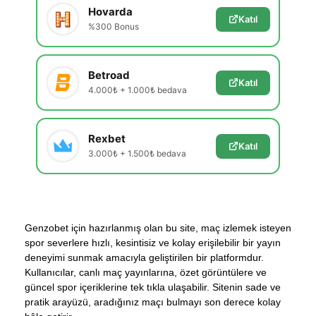
Hovarda
Katıl
%300 Bonus
Betroad
Katıl
4.000₺ + 1.000₺ bedava
Rexbet
Katıl
3.000₺ + 1.500₺ bedava
Genzobet için hazırlanmış olan bu site, maç izlemek isteyen
spor severlere hızlı, kesintisiz ve kolay erişilebilir bir yayın
deneyimi sunmak amacıyla geliştirilen bir platformdur.
Kullanıcılar, canlı maç yayınlarına, özet görüntülere ve
güncel spor içeriklerine tek tıkla ulaşabilir. Sitenin sade ve
pratik arayüzü, aradığınız maçı bulmayı son derece kolay