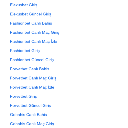
Elexusbet Giriş
Elexusbet Güncel Giriş
Fashionbet Canlı Bahis
Fashionbet Canlı Maç Giriş
Fashionbet Canlı Maç İzle
Fashionbet Giriş
Fashionbet Güncel Giriş
Forvetbet Canlı Bahis
Forvetbet Canlı Maç Giriş
Forvetbet Canlı Maç İzle
Forvetbet Giriş
Forvetbet Güncel Giriş
Gobahis Canlı Bahis
Gobahis Canlı Maç Giriş