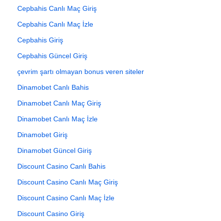
Cepbahis Canlı Maç Giriş
Cepbahis Canlı Maç İzle
Cepbahis Giriş
Cepbahis Güncel Giriş
çevrim şartı olmayan bonus veren siteler
Dinamobet Canlı Bahis
Dinamobet Canlı Maç Giriş
Dinamobet Canlı Maç İzle
Dinamobet Giriş
Dinamobet Güncel Giriş
Discount Casino Canlı Bahis
Discount Casino Canlı Maç Giriş
Discount Casino Canlı Maç İzle
Discount Casino Giriş