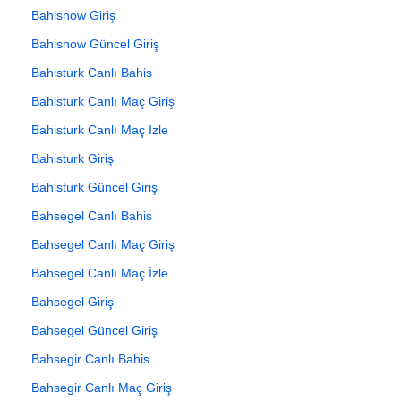
Bahisnow Giriş
Bahisnow Güncel Giriş
Bahisturk Canlı Bahis
Bahisturk Canlı Maç Giriş
Bahisturk Canlı Maç İzle
Bahisturk Giriş
Bahisturk Güncel Giriş
Bahsegel Canlı Bahis
Bahsegel Canlı Maç Giriş
Bahsegel Canlı Maç İzle
Bahsegel Giriş
Bahsegel Güncel Giriş
Bahsegir Canlı Bahis
Bahsegir Canlı Maç Giriş