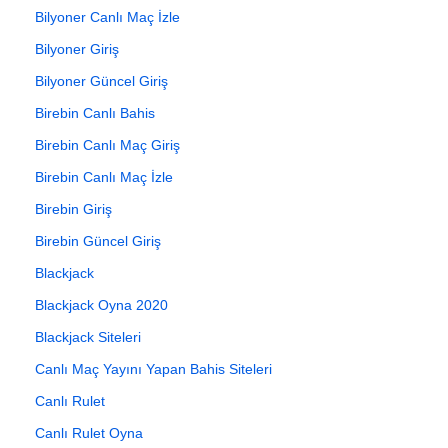
Bilyoner Canlı Maç İzle
Bilyoner Giriş
Bilyoner Güncel Giriş
Birebin Canlı Bahis
Birebin Canlı Maç Giriş
Birebin Canlı Maç İzle
Birebin Giriş
Birebin Güncel Giriş
Blackjack
Blackjack Oyna 2020
Blackjack Siteleri
Canlı Maç Yayını Yapan Bahis Siteleri
Canlı Rulet
Canlı Rulet Oyna