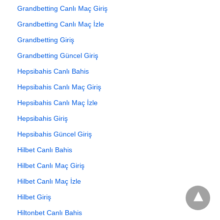
Grandbetting Canlı Maç Giriş
Grandbetting Canlı Maç İzle
Grandbetting Giriş
Grandbetting Güncel Giriş
Hepsibahis Canlı Bahis
Hepsibahis Canlı Maç Giriş
Hepsibahis Canlı Maç İzle
Hepsibahis Giriş
Hepsibahis Güncel Giriş
Hilbet Canlı Bahis
Hilbet Canlı Maç Giriş
Hilbet Canlı Maç İzle
Hilbet Giriş
Hiltonbet Canlı Bahis