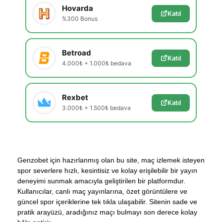
Hovarda
Katıl
%300 Bonus
Betroad
Katıl
4.000₺ + 1.000₺ bedava
Rexbet
Katıl
3.000₺ + 1.500₺ bedava
Genzobet için hazırlanmış olan bu site, maç izlemek isteyen
spor severlere hızlı, kesintisiz ve kolay erişilebilir bir yayın
deneyimi sunmak amacıyla geliştirilen bir platformdur.
Kullanıcılar, canlı maç yayınlarına, özet görüntülere ve
güncel spor içeriklerine tek tıkla ulaşabilir. Sitenin sade ve
pratik arayüzü, aradığınız maçı bulmayı son derece kolay