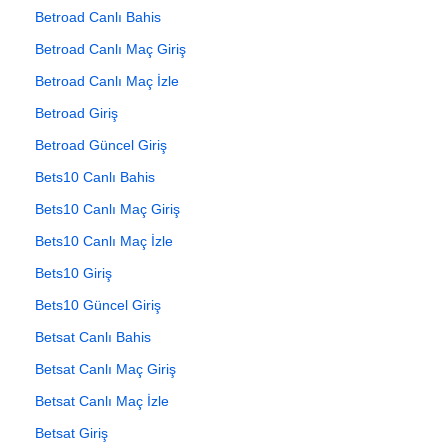
Betroad Canlı Bahis
Betroad Canlı Maç Giriş
Betroad Canlı Maç İzle
Betroad Giriş
Betroad Güncel Giriş
Bets10 Canlı Bahis
Bets10 Canlı Maç Giriş
Bets10 Canlı Maç İzle
Bets10 Giriş
Bets10 Güncel Giriş
Betsat Canlı Bahis
Betsat Canlı Maç Giriş
Betsat Canlı Maç İzle
Betsat Giriş