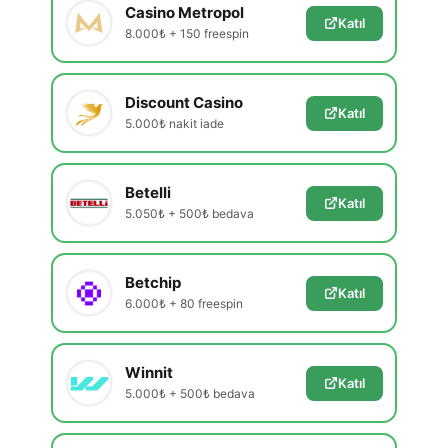
Casino Metropol
Katıl
8.000₺ + 150 freespin
Discount Casino
Katıl
5.000₺ nakit iade
Betelli
Katıl
5.050₺ + 500₺ bedava
Betchip
Katıl
6.000₺ + 80 freespin
Winnit
Katıl
5.000₺ + 500₺ bedava