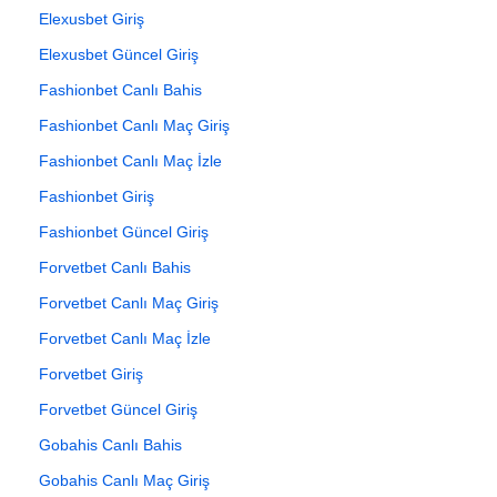
Elexusbet Giriş
Elexusbet Güncel Giriş
Fashionbet Canlı Bahis
Fashionbet Canlı Maç Giriş
Fashionbet Canlı Maç İzle
Fashionbet Giriş
Fashionbet Güncel Giriş
Forvetbet Canlı Bahis
Forvetbet Canlı Maç Giriş
Forvetbet Canlı Maç İzle
Forvetbet Giriş
Forvetbet Güncel Giriş
Gobahis Canlı Bahis
Gobahis Canlı Maç Giriş