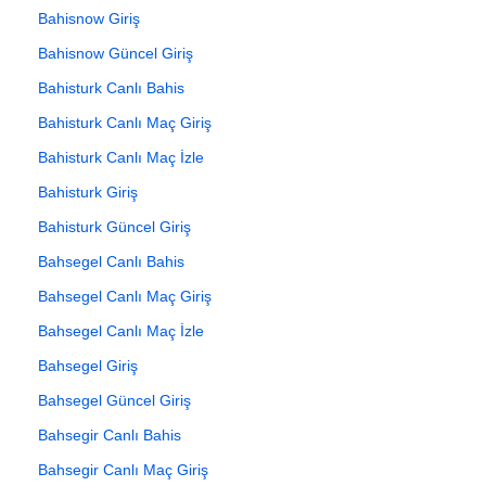
Bahisnow Giriş
Bahisnow Güncel Giriş
Bahisturk Canlı Bahis
Bahisturk Canlı Maç Giriş
Bahisturk Canlı Maç İzle
Bahisturk Giriş
Bahisturk Güncel Giriş
Bahsegel Canlı Bahis
Bahsegel Canlı Maç Giriş
Bahsegel Canlı Maç İzle
Bahsegel Giriş
Bahsegel Güncel Giriş
Bahsegir Canlı Bahis
Bahsegir Canlı Maç Giriş