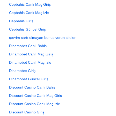
Cepbahis Canlı Maç Giriş
Cepbahis Canlı Maç İzle
Cepbahis Giriş
Cepbahis Güncel Giriş
çevrim şartı olmayan bonus veren siteler
Dinamobet Canlı Bahis
Dinamobet Canlı Maç Giriş
Dinamobet Canlı Maç İzle
Dinamobet Giriş
Dinamobet Güncel Giriş
Discount Casino Canlı Bahis
Discount Casino Canlı Maç Giriş
Discount Casino Canlı Maç İzle
Discount Casino Giriş