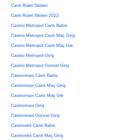
Canlı Rulet Siteleri
Canlı Rulet Siteleri 2022
Casino Metropol Canlı Bahis
Casino Metropol Canlı Maç Giriş
Casino Metropol Canlı Maç İzle
Casino Metropol Giriş
Casino Metropol Güncel Giriş
Casinomaxi Canlı Bahis
Casinomaxi Canlı Maç Giriş
Casinomaxi Canlı Maç İzle
Casinomaxi Giriş
Casinomaxi Güncel Giriş
Casinoslot Canlı Bahis
Casinoslot Canlı Maç Giriş