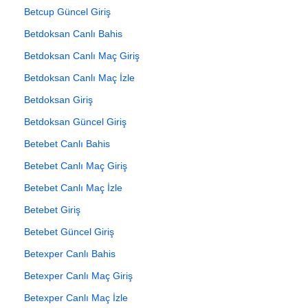
Betcup Güncel Giriş
Betdoksan Canlı Bahis
Betdoksan Canlı Maç Giriş
Betdoksan Canlı Maç İzle
Betdoksan Giriş
Betdoksan Güncel Giriş
Betebet Canlı Bahis
Betebet Canlı Maç Giriş
Betebet Canlı Maç İzle
Betebet Giriş
Betebet Güncel Giriş
Betexper Canlı Bahis
Betexper Canlı Maç Giriş
Betexper Canlı Maç İzle