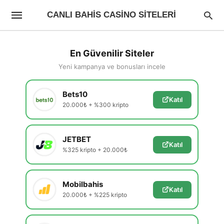
CANLI BAHIS CASINO SITELERI
En Güvenilir Siteler
Yeni kampanya ve bonusları incele
Bets10
Katıl
20.000₺ + %300 kripto
JETBET
Katıl
%325 kripto + 20.000₺
Mobilbahis
Katıl
20.000₺ + %225 kripto