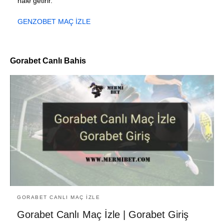
hâle getirir.
GENZOBET MAÇ İZLE
Gorabet Canlı Bahis
GORABET CANLI MAÇ İZLE
Gorabet Canlı Maç İzle | Gorabet Giriş