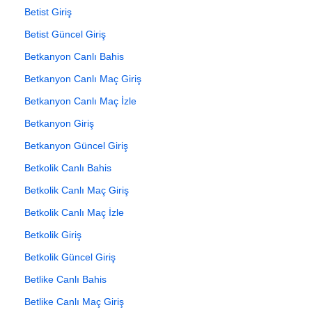
Betist Giriş
Betist Güncel Giriş
Betkanyon Canlı Bahis
Betkanyon Canlı Maç Giriş
Betkanyon Canlı Maç İzle
Betkanyon Giriş
Betkanyon Güncel Giriş
Betkolik Canlı Bahis
Betkolik Canlı Maç Giriş
Betkolik Canlı Maç İzle
Betkolik Giriş
Betkolik Güncel Giriş
Betlike Canlı Bahis
Betlike Canlı Maç Giriş