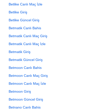
Betlike Canlı Maç İzle
Betlike Giriş
Betlike Güncel Giriş
Betmatik Canlı Bahis
Betmatik Canlı Maç Giriş
Betmatik Canlı Maç İzle
Betmatik Giriş
Betmatik Güncel Giriş
Betmoon Canlı Bahis
Betmoon Canlı Maç Giriş
Betmoon Canlı Maç İzle
Betmoon Giriş
Betmoon Güncel Giriş
Betnano Canlı Bahis