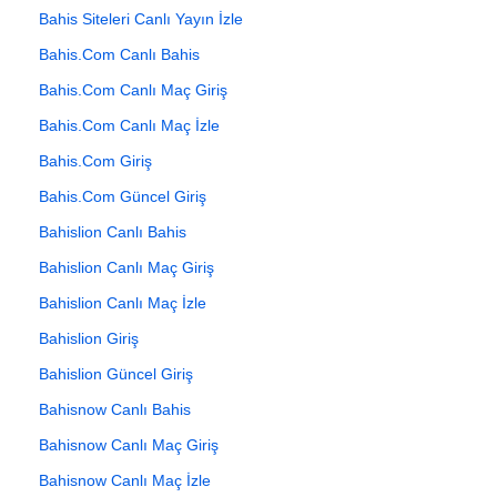
Bahis Siteleri Canlı Yayın İzle
Bahis.Com Canlı Bahis
Bahis.Com Canlı Maç Giriş
Bahis.Com Canlı Maç İzle
Bahis.Com Giriş
Bahis.Com Güncel Giriş
Bahislion Canlı Bahis
Bahislion Canlı Maç Giriş
Bahislion Canlı Maç İzle
Bahislion Giriş
Bahislion Güncel Giriş
Bahisnow Canlı Bahis
Bahisnow Canlı Maç Giriş
Bahisnow Canlı Maç İzle