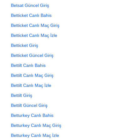
Betsat Güncel Giriş
Betticket Canlı Bahis
Betticket Canlı Maç Giriş
Betticket Canlı Maç İzle
Betticket Giriş
Betticket Güncel Giriş
Bettilt Canlı Bahis
Bettilt Canlı Maç Giriş
Bettilt Canlı Maç İzle
Bettilt Giriş
Bettilt Güncel Giriş
Betturkey Canlı Bahis
Betturkey Canlı Maç Giriş
Betturkey Canlı Maç İzle