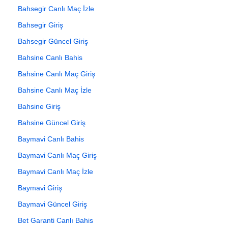
Bahsegir Canlı Maç İzle
Bahsegir Giriş
Bahsegir Güncel Giriş
Bahsine Canlı Bahis
Bahsine Canlı Maç Giriş
Bahsine Canlı Maç İzle
Bahsine Giriş
Bahsine Güncel Giriş
Baymavi Canlı Bahis
Baymavi Canlı Maç Giriş
Baymavi Canlı Maç İzle
Baymavi Giriş
Baymavi Güncel Giriş
Bet Garanti Canlı Bahis