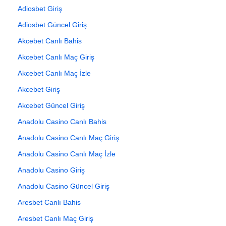
Adiosbet Giriş
Adiosbet Güncel Giriş
Akcebet Canlı Bahis
Akcebet Canlı Maç Giriş
Akcebet Canlı Maç İzle
Akcebet Giriş
Akcebet Güncel Giriş
Anadolu Casino Canlı Bahis
Anadolu Casino Canlı Maç Giriş
Anadolu Casino Canlı Maç İzle
Anadolu Casino Giriş
Anadolu Casino Güncel Giriş
Aresbet Canlı Bahis
Aresbet Canlı Maç Giriş