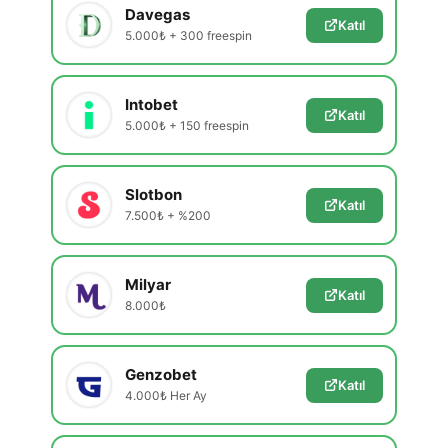
Davegas
Katıl
5.000₺ + 300 freespin
Intobet
Katıl
5.000₺ + 150 freespin
Slotbon
Katıl
7.500₺ + %200
Milyar
Katıl
8.000₺
Genzobet
Katıl
4.000₺ Her Ay