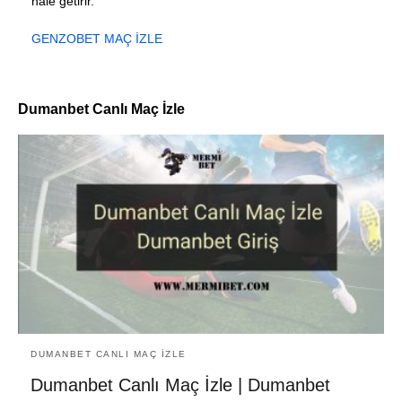
hâle getirir.
GENZOBET MAÇ İZLE
Dumanbet Canlı Maç İzle
DUMANBET CANLI MAÇ İZLE
Dumanbet Canlı Maç İzle | Dumanbet