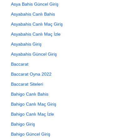
Asya Bahis Güncel Giriş
Asyabahis Canlı Bahis
Asyabahis Canlı Maç Giriş
Asyabahis Canlı Maç İzle
Asyabahis Giriş
Asyabahis Güncel Giriş
Baccarat
Baccarat Oyna 2022
Baccarat Siteleri
Bahigo Canlı Bahis
Bahigo Canlı Maç Giriş
Bahigo Canlı Maç İzle
Bahigo Giriş
Bahigo Güncel Giriş