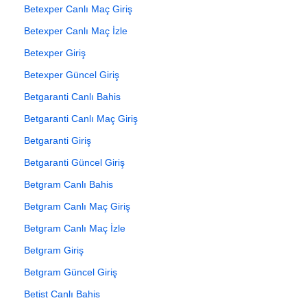
Betexper Canlı Maç Giriş
Betexper Canlı Maç İzle
Betexper Giriş
Betexper Güncel Giriş
Betgaranti Canlı Bahis
Betgaranti Canlı Maç Giriş
Betgaranti Giriş
Betgaranti Güncel Giriş
Betgram Canlı Bahis
Betgram Canlı Maç Giriş
Betgram Canlı Maç İzle
Betgram Giriş
Betgram Güncel Giriş
Betist Canlı Bahis