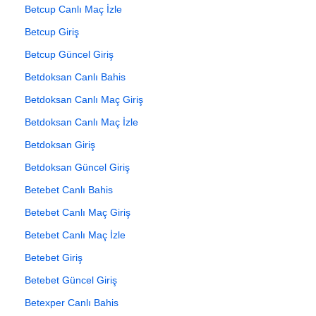
Betcup Canlı Maç İzle
Betcup Giriş
Betcup Güncel Giriş
Betdoksan Canlı Bahis
Betdoksan Canlı Maç Giriş
Betdoksan Canlı Maç İzle
Betdoksan Giriş
Betdoksan Güncel Giriş
Betebet Canlı Bahis
Betebet Canlı Maç Giriş
Betebet Canlı Maç İzle
Betebet Giriş
Betebet Güncel Giriş
Betexper Canlı Bahis