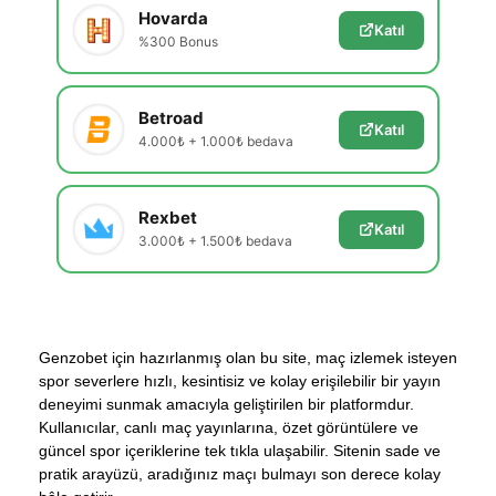
Hovarda
Katıl
%300 Bonus
Betroad
Katıl
4.000₺ + 1.000₺ bedava
Rexbet
Katıl
3.000₺ + 1.500₺ bedava
Genzobet için hazırlanmış olan bu site, maç izlemek isteyen
spor severlere hızlı, kesintisiz ve kolay erişilebilir bir yayın
deneyimi sunmak amacıyla geliştirilen bir platformdur.
Kullanıcılar, canlı maç yayınlarına, özet görüntülere ve
güncel spor içeriklerine tek tıkla ulaşabilir. Sitenin sade ve
pratik arayüzü, aradığınız maçı bulmayı son derece kolay