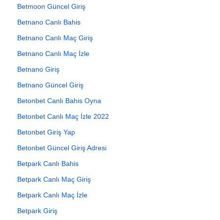
Betmoon Güncel Giriş
Betnano Canlı Bahis
Betnano Canlı Maç Giriş
Betnano Canlı Maç İzle
Betnano Giriş
Betnano Güncel Giriş
Betonbet Canlı Bahis Oyna
Betonbet Canlı Maç İzle 2022
Betonbet Giriş Yap
Betonbet Güncel Giriş Adresi
Betpark Canlı Bahis
Betpark Canlı Maç Giriş
Betpark Canlı Maç İzle
Betpark Giriş