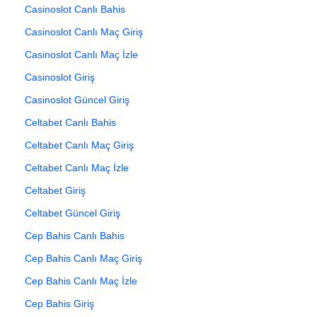
Casinoslot Canlı Bahis
Casinoslot Canlı Maç Giriş
Casinoslot Canlı Maç İzle
Casinoslot Giriş
Casinoslot Güncel Giriş
Celtabet Canlı Bahis
Celtabet Canlı Maç Giriş
Celtabet Canlı Maç İzle
Celtabet Giriş
Celtabet Güncel Giriş
Cep Bahis Canlı Bahis
Cep Bahis Canlı Maç Giriş
Cep Bahis Canlı Maç İzle
Cep Bahis Giriş