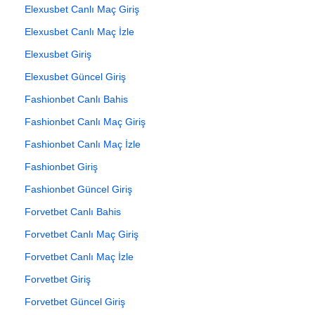
Elexusbet Canlı Maç Giriş
Elexusbet Canlı Maç İzle
Elexusbet Giriş
Elexusbet Güncel Giriş
Fashionbet Canlı Bahis
Fashionbet Canlı Maç Giriş
Fashionbet Canlı Maç İzle
Fashionbet Giriş
Fashionbet Güncel Giriş
Forvetbet Canlı Bahis
Forvetbet Canlı Maç Giriş
Forvetbet Canlı Maç İzle
Forvetbet Giriş
Forvetbet Güncel Giriş