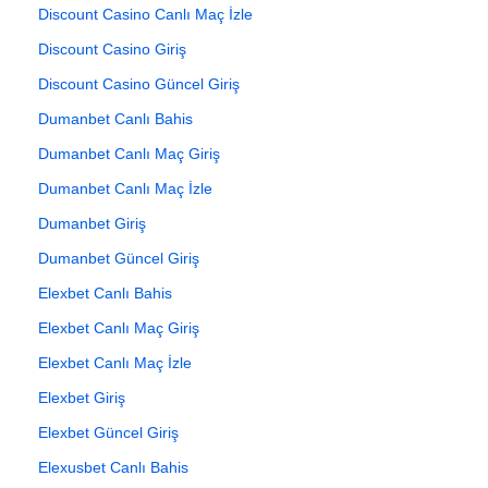
Discount Casino Canlı Maç İzle
Discount Casino Giriş
Discount Casino Güncel Giriş
Dumanbet Canlı Bahis
Dumanbet Canlı Maç Giriş
Dumanbet Canlı Maç İzle
Dumanbet Giriş
Dumanbet Güncel Giriş
Elexbet Canlı Bahis
Elexbet Canlı Maç Giriş
Elexbet Canlı Maç İzle
Elexbet Giriş
Elexbet Güncel Giriş
Elexusbet Canlı Bahis