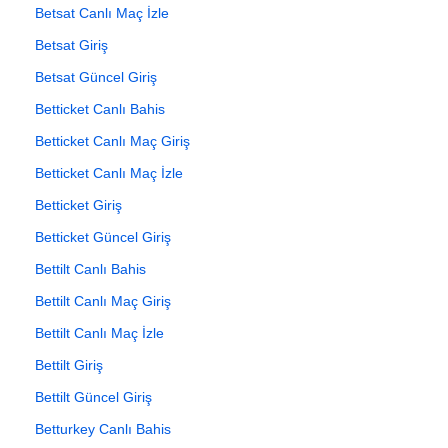
Betsat Canlı Maç İzle
Betsat Giriş
Betsat Güncel Giriş
Betticket Canlı Bahis
Betticket Canlı Maç Giriş
Betticket Canlı Maç İzle
Betticket Giriş
Betticket Güncel Giriş
Bettilt Canlı Bahis
Bettilt Canlı Maç Giriş
Bettilt Canlı Maç İzle
Bettilt Giriş
Bettilt Güncel Giriş
Betturkey Canlı Bahis