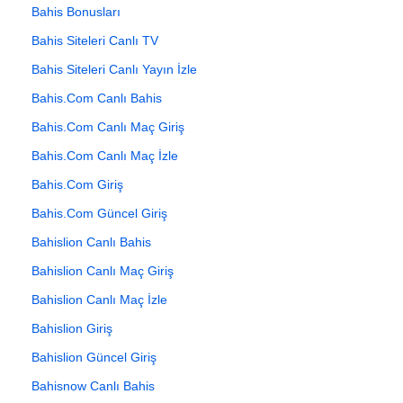
Bahis Bonusları
Bahis Siteleri Canlı TV
Bahis Siteleri Canlı Yayın İzle
Bahis.Com Canlı Bahis
Bahis.Com Canlı Maç Giriş
Bahis.Com Canlı Maç İzle
Bahis.Com Giriş
Bahis.Com Güncel Giriş
Bahislion Canlı Bahis
Bahislion Canlı Maç Giriş
Bahislion Canlı Maç İzle
Bahislion Giriş
Bahislion Güncel Giriş
Bahisnow Canlı Bahis