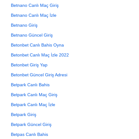
Betnano Canlı Maç Giriş
Betnano Canlı Maç İzle
Betnano Giriş
Betnano Güncel Giriş
Betonbet Canlı Bahis Oyna
Betonbet Canlı Maç İzle 2022
Betonbet Giriş Yap
Betonbet Güncel Giriş Adresi
Betpark Canlı Bahis
Betpark Canlı Maç Giriş
Betpark Canlı Maç İzle
Betpark Giriş
Betpark Güncel Giriş
Betpas Canlı Bahis