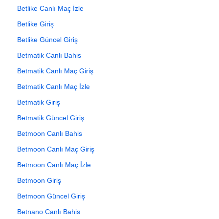
Betlike Canlı Maç İzle
Betlike Giriş
Betlike Güncel Giriş
Betmatik Canlı Bahis
Betmatik Canlı Maç Giriş
Betmatik Canlı Maç İzle
Betmatik Giriş
Betmatik Güncel Giriş
Betmoon Canlı Bahis
Betmoon Canlı Maç Giriş
Betmoon Canlı Maç İzle
Betmoon Giriş
Betmoon Güncel Giriş
Betnano Canlı Bahis