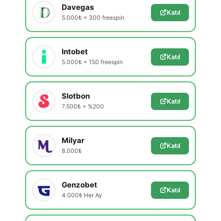
Davegas
Katıl
5.000₺ + 300 freespin
Intobet
Katıl
5.000₺ + 150 freespin
Slotbon
Katıl
7.500₺ + %200
Milyar
Katıl
8.000₺
Genzobet
Katıl
4.000₺ Her Ay