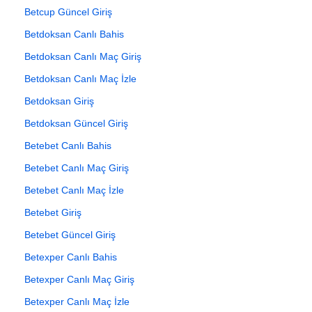
Betcup Güncel Giriş
Betdoksan Canlı Bahis
Betdoksan Canlı Maç Giriş
Betdoksan Canlı Maç İzle
Betdoksan Giriş
Betdoksan Güncel Giriş
Betebet Canlı Bahis
Betebet Canlı Maç Giriş
Betebet Canlı Maç İzle
Betebet Giriş
Betebet Güncel Giriş
Betexper Canlı Bahis
Betexper Canlı Maç Giriş
Betexper Canlı Maç İzle