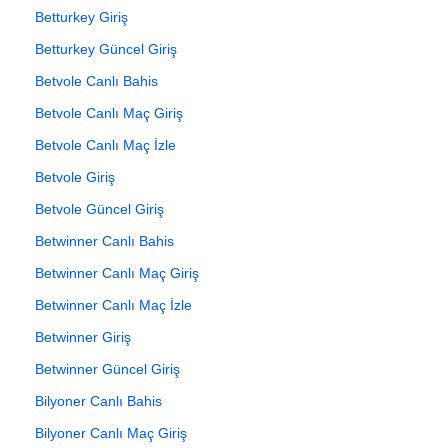
Betturkey Giriş
Betturkey Güncel Giriş
Betvole Canlı Bahis
Betvole Canlı Maç Giriş
Betvole Canlı Maç İzle
Betvole Giriş
Betvole Güncel Giriş
Betwinner Canlı Bahis
Betwinner Canlı Maç Giriş
Betwinner Canlı Maç İzle
Betwinner Giriş
Betwinner Güncel Giriş
Bilyoner Canlı Bahis
Bilyoner Canlı Maç Giriş