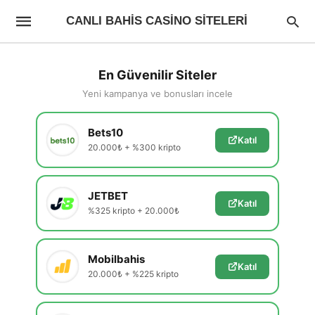
CANLI BAHIS CASINO SITELERI
En Güvenilir Siteler
Yeni kampanya ve bonusları incele
Bets10
Katıl
20.000₺ + %300 kripto
JETBET
Katıl
%325 kripto + 20.000₺
Mobilbahis
Katıl
20.000₺ + %225 kripto