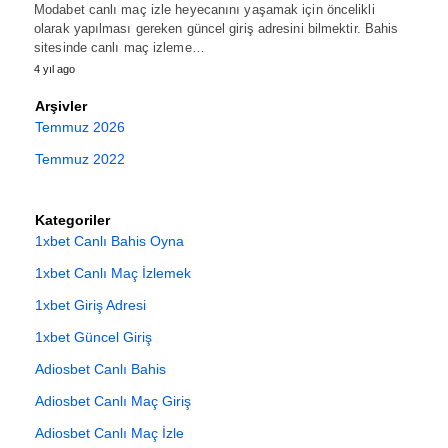
Modabet canlı maç izle heyecanını yaşamak için öncelikli
olarak yapılması gereken güncel giriş adresini bilmektir. Bahis
sitesinde canlı maç izleme…
4 yıl ago
Arşivler
Temmuz 2026
Temmuz 2022
Kategoriler
1xbet Canlı Bahis Oyna
1xbet Canlı Maç İzlemek
1xbet Giriş Adresi
1xbet Güncel Giriş
Adiosbet Canlı Bahis
Adiosbet Canlı Maç Giriş
Adiosbet Canlı Maç İzle