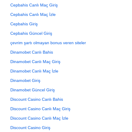
Cepbahis Canlı Maç Giriş
Cepbahis Canlı Maç İzle
Cepbahis Giriş
Cepbahis Güncel Giriş
çevrim şartı olmayan bonus veren siteler
Dinamobet Canlı Bahis
Dinamobet Canlı Maç Giriş
Dinamobet Canlı Maç İzle
Dinamobet Giriş
Dinamobet Güncel Giriş
Discount Casino Canlı Bahis
Discount Casino Canlı Maç Giriş
Discount Casino Canlı Maç İzle
Discount Casino Giriş