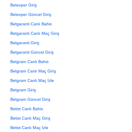
Betexper Giriş
Betexper Güncel Giriş
Betgaranti Canlı Bahis
Betgaranti Canlı Maç Giriş
Betgaranti Giriş
Betgaranti Güncel Giriş
Betgram Canlı Bahis
Betgram Canlı Maç Giriş
Betgram Canlı Maç İzle
Betgram Giriş
Betgram Güncel Giriş
Betist Canlı Bahis
Betist Canlı Maç Giriş
Betist Canlı Maç İzle