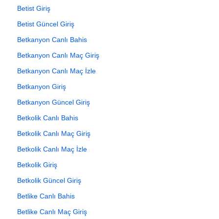
Betist Giriş
Betist Güncel Giriş
Betkanyon Canlı Bahis
Betkanyon Canlı Maç Giriş
Betkanyon Canlı Maç İzle
Betkanyon Giriş
Betkanyon Güncel Giriş
Betkolik Canlı Bahis
Betkolik Canlı Maç Giriş
Betkolik Canlı Maç İzle
Betkolik Giriş
Betkolik Güncel Giriş
Betlike Canlı Bahis
Betlike Canlı Maç Giriş