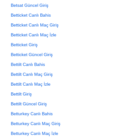
Betsat Güncel Giriş
Betticket Canlı Bahis
Betticket Canlı Maç Giriş
Betticket Canlı Maç İzle
Betticket Giriş
Betticket Güncel Giriş
Bettilt Canlı Bahis
Bettilt Canlı Maç Giriş
Bettilt Canlı Maç İzle
Bettilt Giriş
Bettilt Güncel Giriş
Betturkey Canlı Bahis
Betturkey Canlı Maç Giriş
Betturkey Canlı Maç İzle