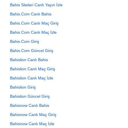
Bahis Siteleri Canlı Yayın İzle
Bahis.Com Canlı Bahis
Bahis.Com Canlı Maç Giriş
Bahis.Com Canlı Maç İzle
Bahis.Com Giriş
Bahis.Com Güncel Giriş
Bahislion Canlı Bahis
Bahislion Canlı Maç Giriş
Bahislion Canlı Maç İzle
Bahislion Giriş
Bahislion Güncel Giriş
Bahisnow Canlı Bahis
Bahisnow Canlı Maç Giriş
Bahisnow Canlı Maç İzle