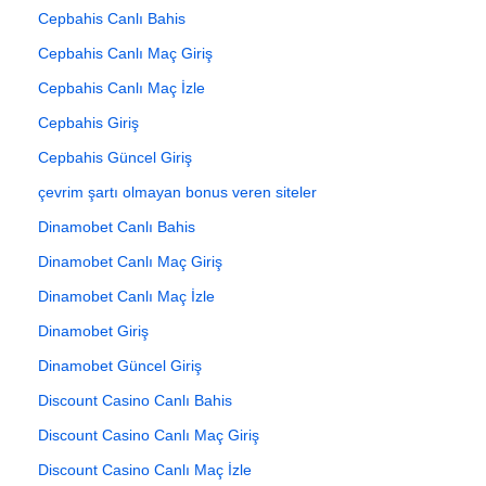
Cepbahis Canlı Bahis
Cepbahis Canlı Maç Giriş
Cepbahis Canlı Maç İzle
Cepbahis Giriş
Cepbahis Güncel Giriş
çevrim şartı olmayan bonus veren siteler
Dinamobet Canlı Bahis
Dinamobet Canlı Maç Giriş
Dinamobet Canlı Maç İzle
Dinamobet Giriş
Dinamobet Güncel Giriş
Discount Casino Canlı Bahis
Discount Casino Canlı Maç Giriş
Discount Casino Canlı Maç İzle