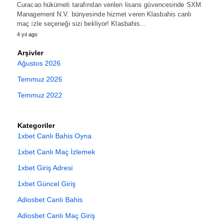
Curacao hükümeti tarafından verilen lisans güvencesinde SXM
Management N.V. bünyesinde hizmet veren Klasbahis canlı
maç izle seçeneği sizi bekliyor! Klasbahis…
4 yıl ago
Arşivler
Ağustos 2026
Temmuz 2026
Temmuz 2022
Kategoriler
1xbet Canlı Bahis Oyna
1xbet Canlı Maç İzlemek
1xbet Giriş Adresi
1xbet Güncel Giriş
Adiosbet Canlı Bahis
Adiosbet Canlı Maç Giriş