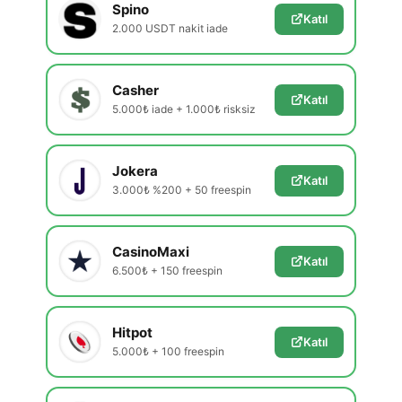
Spino
Katıl
2.000 USDT nakit iade
Casher
Katıl
5.000₺ iade + 1.000₺ risksiz
Jokera
Katıl
3.000₺ %200 + 50 freespin
CasinoMaxi
Katıl
6.500₺ + 150 freespin
Hitpot
Katıl
5.000₺ + 100 freespin