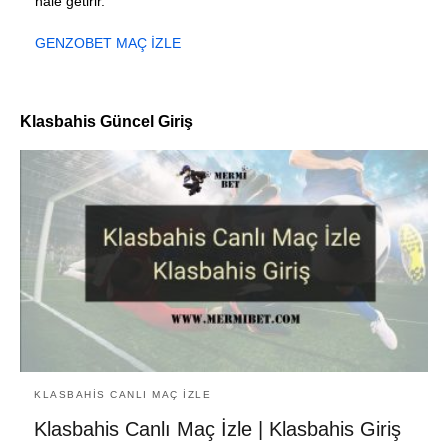
hâle getirir.
GENZOBET MAÇ İZLE
Klasbahis Güncel Giriş
KLASBAHIS CANLI MAÇ İZLE
Klasbahis Canlı Maç İzle | Klasbahis Giriş