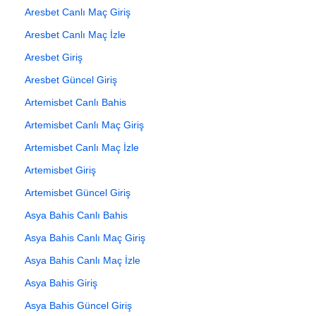
Aresbet Canlı Maç Giriş
Aresbet Canlı Maç İzle
Aresbet Giriş
Aresbet Güncel Giriş
Artemisbet Canlı Bahis
Artemisbet Canlı Maç Giriş
Artemisbet Canlı Maç İzle
Artemisbet Giriş
Artemisbet Güncel Giriş
Asya Bahis Canlı Bahis
Asya Bahis Canlı Maç Giriş
Asya Bahis Canlı Maç İzle
Asya Bahis Giriş
Asya Bahis Güncel Giriş