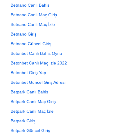
Betnano Canlı Bahis
Betnano Canlı Maç Giriş
Betnano Canlı Maç İzle
Betnano Giriş
Betnano Güncel Giriş
Betonbet Canlı Bahis Oyna
Betonbet Canlı Maç İzle 2022
Betonbet Giriş Yap
Betonbet Güncel Giriş Adresi
Betpark Canlı Bahis
Betpark Canlı Maç Giriş
Betpark Canlı Maç İzle
Betpark Giriş
Betpark Güncel Giriş