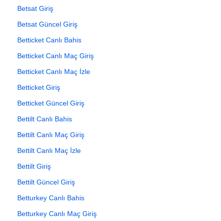
Betsat Giriş
Betsat Güncel Giriş
Betticket Canlı Bahis
Betticket Canlı Maç Giriş
Betticket Canlı Maç İzle
Betticket Giriş
Betticket Güncel Giriş
Bettilt Canlı Bahis
Bettilt Canlı Maç Giriş
Bettilt Canlı Maç İzle
Bettilt Giriş
Bettilt Güncel Giriş
Betturkey Canlı Bahis
Betturkey Canlı Maç Giriş