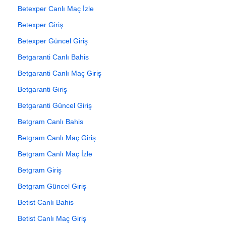
Betexper Canlı Maç İzle
Betexper Giriş
Betexper Güncel Giriş
Betgaranti Canlı Bahis
Betgaranti Canlı Maç Giriş
Betgaranti Giriş
Betgaranti Güncel Giriş
Betgram Canlı Bahis
Betgram Canlı Maç Giriş
Betgram Canlı Maç İzle
Betgram Giriş
Betgram Güncel Giriş
Betist Canlı Bahis
Betist Canlı Maç Giriş