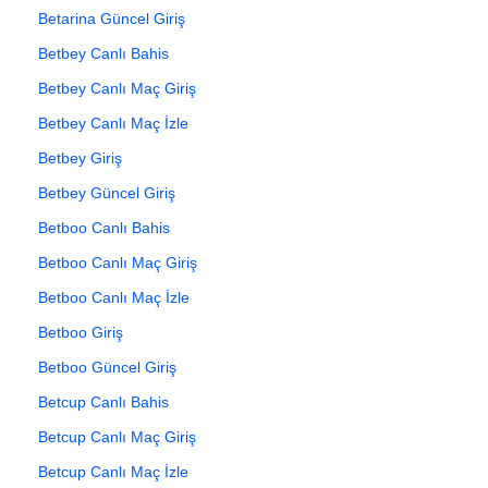
Betarina Güncel Giriş
Betbey Canlı Bahis
Betbey Canlı Maç Giriş
Betbey Canlı Maç İzle
Betbey Giriş
Betbey Güncel Giriş
Betboo Canlı Bahis
Betboo Canlı Maç Giriş
Betboo Canlı Maç İzle
Betboo Giriş
Betboo Güncel Giriş
Betcup Canlı Bahis
Betcup Canlı Maç Giriş
Betcup Canlı Maç İzle