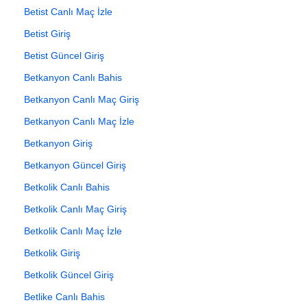
Betist Canlı Maç İzle
Betist Giriş
Betist Güncel Giriş
Betkanyon Canlı Bahis
Betkanyon Canlı Maç Giriş
Betkanyon Canlı Maç İzle
Betkanyon Giriş
Betkanyon Güncel Giriş
Betkolik Canlı Bahis
Betkolik Canlı Maç Giriş
Betkolik Canlı Maç İzle
Betkolik Giriş
Betkolik Güncel Giriş
Betlike Canlı Bahis