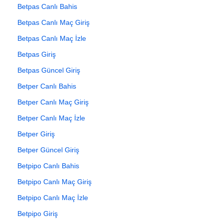
Betpas Canlı Bahis
Betpas Canlı Maç Giriş
Betpas Canlı Maç İzle
Betpas Giriş
Betpas Güncel Giriş
Betper Canlı Bahis
Betper Canlı Maç Giriş
Betper Canlı Maç İzle
Betper Giriş
Betper Güncel Giriş
Betpipo Canlı Bahis
Betpipo Canlı Maç Giriş
Betpipo Canlı Maç İzle
Betpipo Giriş