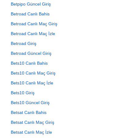
Betpipo Güncel Giriş
Betroad Canlı Bahis
Betroad Canlı Maç Giriş
Betroad Canlı Maç İzle
Betroad Giriş
Betroad Güncel Giriş
Bets10 Canlı Bahis
Bets10 Canlı Maç Giriş
Bets10 Canlı Maç İzle
Bets10 Giriş
Bets10 Güncel Giriş
Betsat Canlı Bahis
Betsat Canlı Maç Giriş
Betsat Canlı Maç İzle