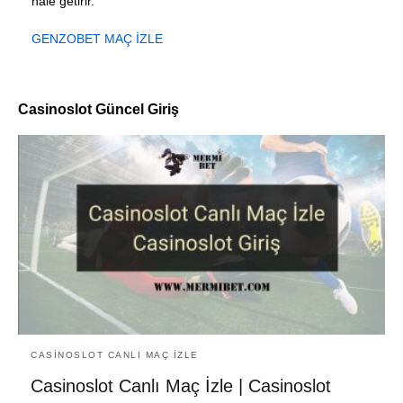
hâle getirir.
GENZOBET MAÇ İZLE
Casinoslot Güncel Giriş
CASINOSLOT CANLI MAÇ İZLE
Casinoslot Canlı Maç İzle | Casinoslot