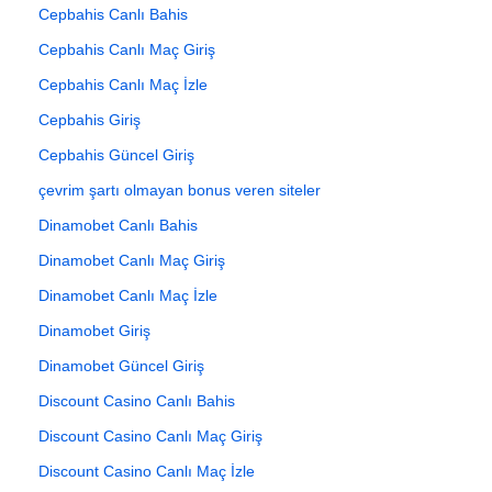
Cepbahis Canlı Bahis
Cepbahis Canlı Maç Giriş
Cepbahis Canlı Maç İzle
Cepbahis Giriş
Cepbahis Güncel Giriş
çevrim şartı olmayan bonus veren siteler
Dinamobet Canlı Bahis
Dinamobet Canlı Maç Giriş
Dinamobet Canlı Maç İzle
Dinamobet Giriş
Dinamobet Güncel Giriş
Discount Casino Canlı Bahis
Discount Casino Canlı Maç Giriş
Discount Casino Canlı Maç İzle