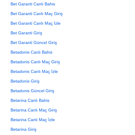
Bet Garanti Canlı Bahis
Bet Garanti Canlı Maç Giriş
Bet Garanti Canlı Maç İzle
Bet Garanti Giriş
Bet Garanti Güncel Giriş
Betadonis Canlı Bahis
Betadonis Canlı Maç Giriş
Betadonis Canlı Maç İzle
Betadonis Giriş
Betadonis Güncel Giriş
Betarina Canlı Bahis
Betarina Canlı Maç Giriş
Betarina Canlı Maç İzle
Betarina Giriş