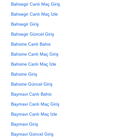
Bahsegir Canlı Maç Giriş
Bahsegir Canlı Maç İzle
Bahsegir Giriş
Bahsegir Güncel Giriş
Bahsine Canlı Bahis
Bahsine Canlı Maç Giriş
Bahsine Canlı Maç İzle
Bahsine Giriş
Bahsine Güncel Giriş
Baymavi Canlı Bahis
Baymavi Canlı Maç Giriş
Baymavi Canlı Maç İzle
Baymavi Giriş
Baymavi Güncel Giriş