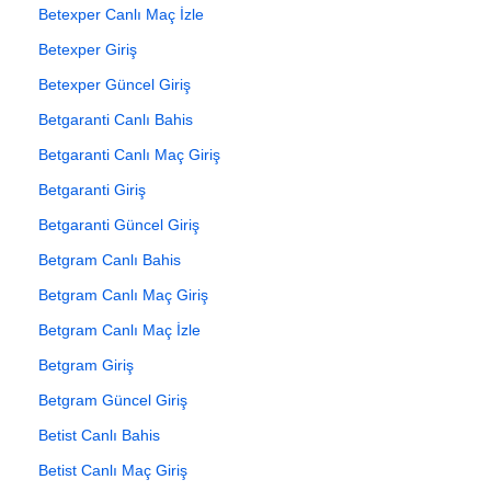
Betexper Canlı Maç İzle
Betexper Giriş
Betexper Güncel Giriş
Betgaranti Canlı Bahis
Betgaranti Canlı Maç Giriş
Betgaranti Giriş
Betgaranti Güncel Giriş
Betgram Canlı Bahis
Betgram Canlı Maç Giriş
Betgram Canlı Maç İzle
Betgram Giriş
Betgram Güncel Giriş
Betist Canlı Bahis
Betist Canlı Maç Giriş