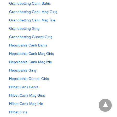
Grandbetting Canlı Bahis
Grandbetting Canlı Maç Giriş
Grandbetting Canlı Maç İzle
Grandbetting Giriş
Grandbetting Güncel Giriş
Hepsibahis Canlı Bahis
Hepsibahis Canlı Maç Giriş
Hepsibahis Canlı Maç İzle
Hepsibahis Giriş
Hepsibahis Güncel Giriş
Hilbet Canlı Bahis
Hilbet Canlı Maç Giriş
Hilbet Canlı Maç İzle
Hilbet Giriş