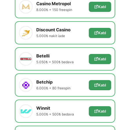
Casino Metropol
Katıl
8.000₺ + 150 freespin
Discount Casino
Katıl
5.000₺ nakit iade
Betelli
Katıl
5.050₺ + 500₺ bedava
Betchip
Katıl
6.000₺ + 80 freespin
Winnit
Katıl
5.000₺ + 500₺ bedava