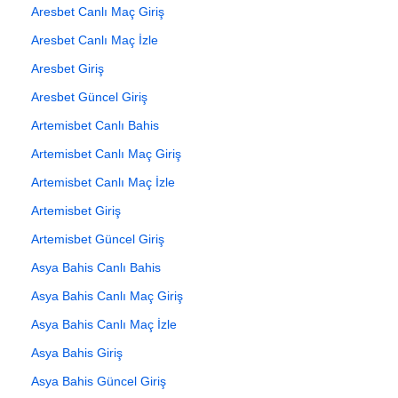
Aresbet Canlı Maç Giriş
Aresbet Canlı Maç İzle
Aresbet Giriş
Aresbet Güncel Giriş
Artemisbet Canlı Bahis
Artemisbet Canlı Maç Giriş
Artemisbet Canlı Maç İzle
Artemisbet Giriş
Artemisbet Güncel Giriş
Asya Bahis Canlı Bahis
Asya Bahis Canlı Maç Giriş
Asya Bahis Canlı Maç İzle
Asya Bahis Giriş
Asya Bahis Güncel Giriş