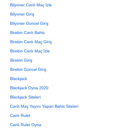
Bilyoner Canlı Maç İzle
Bilyoner Giriş
Bilyoner Güncel Giriş
Birebin Canlı Bahis
Birebin Canlı Maç Giriş
Birebin Canlı Maç İzle
Birebin Giriş
Birebin Güncel Giriş
Blackjack
Blackjack Oyna 2020
Blackjack Siteleri
Canlı Maç Yayını Yapan Bahis Siteleri
Canlı Rulet
Canlı Rulet Oyna