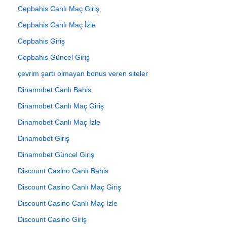
Cepbahis Canlı Maç Giriş
Cepbahis Canlı Maç İzle
Cepbahis Giriş
Cepbahis Güncel Giriş
çevrim şartı olmayan bonus veren siteler
Dinamobet Canlı Bahis
Dinamobet Canlı Maç Giriş
Dinamobet Canlı Maç İzle
Dinamobet Giriş
Dinamobet Güncel Giriş
Discount Casino Canlı Bahis
Discount Casino Canlı Maç Giriş
Discount Casino Canlı Maç İzle
Discount Casino Giriş