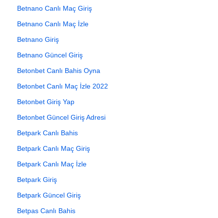
Betnano Canlı Maç Giriş
Betnano Canlı Maç İzle
Betnano Giriş
Betnano Güncel Giriş
Betonbet Canlı Bahis Oyna
Betonbet Canlı Maç İzle 2022
Betonbet Giriş Yap
Betonbet Güncel Giriş Adresi
Betpark Canlı Bahis
Betpark Canlı Maç Giriş
Betpark Canlı Maç İzle
Betpark Giriş
Betpark Güncel Giriş
Betpas Canlı Bahis