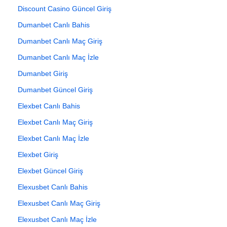
Discount Casino Güncel Giriş
Dumanbet Canlı Bahis
Dumanbet Canlı Maç Giriş
Dumanbet Canlı Maç İzle
Dumanbet Giriş
Dumanbet Güncel Giriş
Elexbet Canlı Bahis
Elexbet Canlı Maç Giriş
Elexbet Canlı Maç İzle
Elexbet Giriş
Elexbet Güncel Giriş
Elexusbet Canlı Bahis
Elexusbet Canlı Maç Giriş
Elexusbet Canlı Maç İzle