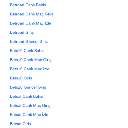
Betroad Canlı Bahis
Betroad Canlı Maç Giriş
Betroad Canlı Maç İzle
Betroad Giriş
Betroad Güncel Giriş
Bets10 Canlı Bahis
Bets10 Canlı Maç Giriş
Bets10 Canlı Maç İzle
Bets10 Giriş
Bets10 Güncel Giriş
Betsat Canlı Bahis
Betsat Canlı Maç Giriş
Betsat Canlı Maç İzle
Betsat Giriş