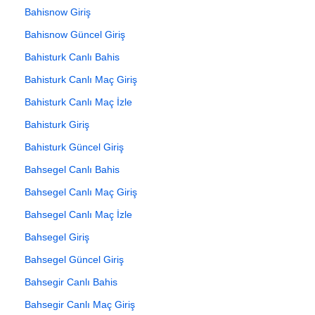
Bahisnow Giriş
Bahisnow Güncel Giriş
Bahisturk Canlı Bahis
Bahisturk Canlı Maç Giriş
Bahisturk Canlı Maç İzle
Bahisturk Giriş
Bahisturk Güncel Giriş
Bahsegel Canlı Bahis
Bahsegel Canlı Maç Giriş
Bahsegel Canlı Maç İzle
Bahsegel Giriş
Bahsegel Güncel Giriş
Bahsegir Canlı Bahis
Bahsegir Canlı Maç Giriş