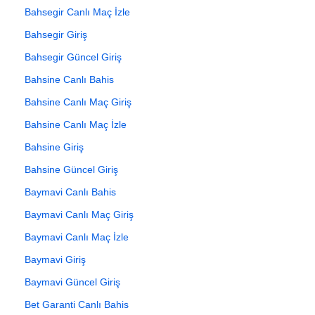
Bahsegir Canlı Maç İzle
Bahsegir Giriş
Bahsegir Güncel Giriş
Bahsine Canlı Bahis
Bahsine Canlı Maç Giriş
Bahsine Canlı Maç İzle
Bahsine Giriş
Bahsine Güncel Giriş
Baymavi Canlı Bahis
Baymavi Canlı Maç Giriş
Baymavi Canlı Maç İzle
Baymavi Giriş
Baymavi Güncel Giriş
Bet Garanti Canlı Bahis