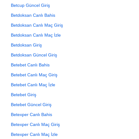
Betcup Güncel Giriş
Betdoksan Canlı Bahis
Betdoksan Canlı Maç Giriş
Betdoksan Canlı Maç İzle
Betdoksan Giriş
Betdoksan Güncel Giriş
Betebet Canlı Bahis
Betebet Canlı Maç Giriş
Betebet Canlı Maç İzle
Betebet Giriş
Betebet Güncel Giriş
Betexper Canlı Bahis
Betexper Canlı Maç Giriş
Betexper Canlı Maç İzle