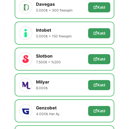
Davegas
Katıl
5.000₺ + 300 freespin
Intobet
Katıl
5.000₺ + 150 freespin
Slotbon
Katıl
7.500₺ + %200
Milyar
Katıl
8.000₺
Genzobet
Katıl
4.000₺ Her Ay