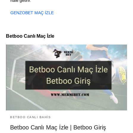
hâle getirir.
GENZOBET MAÇ İZLE
Betboo Canlı Maç İzle
BETBOO CANLI BAHIS
Betboo Canlı Maç İzle | Betboo Giriş