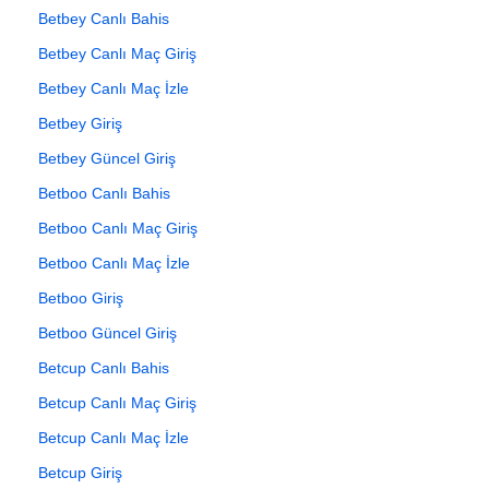
Betbey Canlı Bahis
Betbey Canlı Maç Giriş
Betbey Canlı Maç İzle
Betbey Giriş
Betbey Güncel Giriş
Betboo Canlı Bahis
Betboo Canlı Maç Giriş
Betboo Canlı Maç İzle
Betboo Giriş
Betboo Güncel Giriş
Betcup Canlı Bahis
Betcup Canlı Maç Giriş
Betcup Canlı Maç İzle
Betcup Giriş