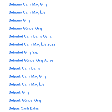
Betnano Canlı Maç Giriş
Betnano Canlı Maç İzle
Betnano Giriş
Betnano Güncel Giriş
Betonbet Canlı Bahis Oyna
Betonbet Canlı Maç İzle 2022
Betonbet Giriş Yap
Betonbet Güncel Giriş Adresi
Betpark Canlı Bahis
Betpark Canlı Maç Giriş
Betpark Canlı Maç İzle
Betpark Giriş
Betpark Güncel Giriş
Betpas Canlı Bahis