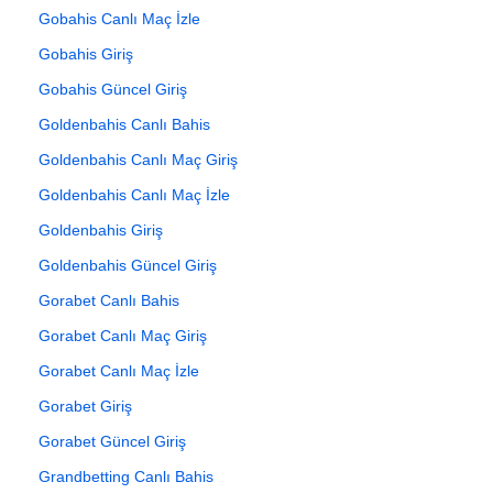
Gobahis Canlı Maç İzle
Gobahis Giriş
Gobahis Güncel Giriş
Goldenbahis Canlı Bahis
Goldenbahis Canlı Maç Giriş
Goldenbahis Canlı Maç İzle
Goldenbahis Giriş
Goldenbahis Güncel Giriş
Gorabet Canlı Bahis
Gorabet Canlı Maç Giriş
Gorabet Canlı Maç İzle
Gorabet Giriş
Gorabet Güncel Giriş
Grandbetting Canlı Bahis