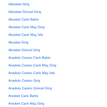
Adiosbet Giriş
Adiosbet Güncel Giriş
Akcebet Canlı Bahis
Akcebet Canlı Maç Giriş
Akcebet Canlı Maç İzle
Akcebet Giriş
Akcebet Güncel Giriş
Anadolu Casino Canlı Bahis
Anadolu Casino Canlı Maç Giriş
Anadolu Casino Canlı Maç İzle
Anadolu Casino Giriş
Anadolu Casino Güncel Giriş
Aresbet Canlı Bahis
Aresbet Canlı Maç Giriş