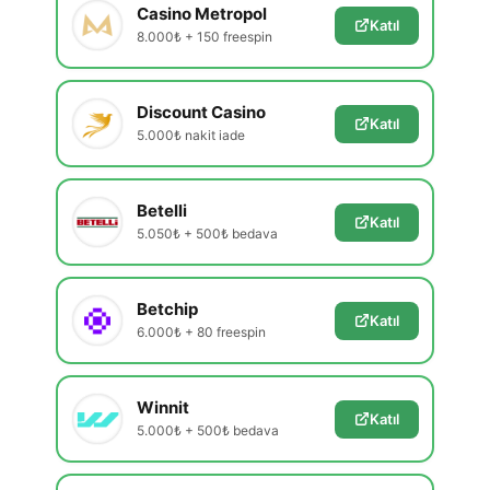
Casino Metropol
Katıl
8.000₺ + 150 freespin
Discount Casino
Katıl
5.000₺ nakit iade
Betelli
Katıl
5.050₺ + 500₺ bedava
Betchip
Katıl
6.000₺ + 80 freespin
Winnit
Katıl
5.000₺ + 500₺ bedava