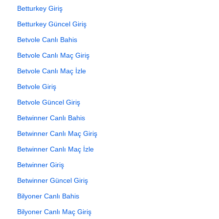
Betturkey Giriş
Betturkey Güncel Giriş
Betvole Canlı Bahis
Betvole Canlı Maç Giriş
Betvole Canlı Maç İzle
Betvole Giriş
Betvole Güncel Giriş
Betwinner Canlı Bahis
Betwinner Canlı Maç Giriş
Betwinner Canlı Maç İzle
Betwinner Giriş
Betwinner Güncel Giriş
Bilyoner Canlı Bahis
Bilyoner Canlı Maç Giriş