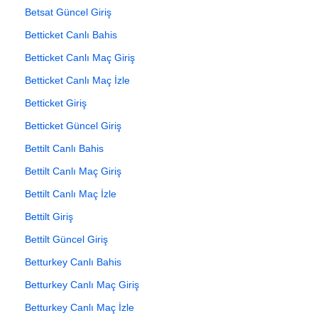
Betsat Güncel Giriş
Betticket Canlı Bahis
Betticket Canlı Maç Giriş
Betticket Canlı Maç İzle
Betticket Giriş
Betticket Güncel Giriş
Bettilt Canlı Bahis
Bettilt Canlı Maç Giriş
Bettilt Canlı Maç İzle
Bettilt Giriş
Bettilt Güncel Giriş
Betturkey Canlı Bahis
Betturkey Canlı Maç Giriş
Betturkey Canlı Maç İzle