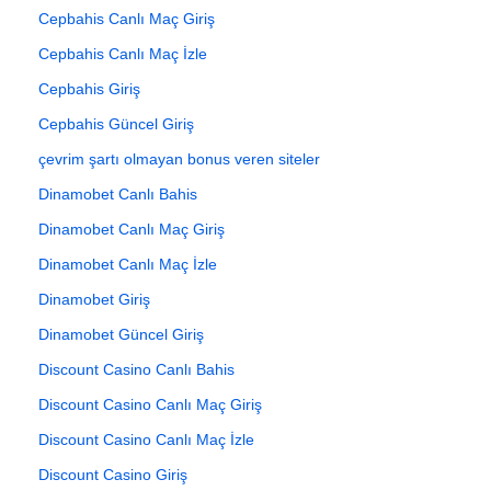
Cepbahis Canlı Maç Giriş
Cepbahis Canlı Maç İzle
Cepbahis Giriş
Cepbahis Güncel Giriş
çevrim şartı olmayan bonus veren siteler
Dinamobet Canlı Bahis
Dinamobet Canlı Maç Giriş
Dinamobet Canlı Maç İzle
Dinamobet Giriş
Dinamobet Güncel Giriş
Discount Casino Canlı Bahis
Discount Casino Canlı Maç Giriş
Discount Casino Canlı Maç İzle
Discount Casino Giriş