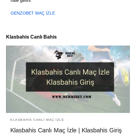
hâle getirir.
GENZOBET MAÇ İZLE
Klasbahis Canlı Bahis
KLASBAHIS CANLI MAÇ İZLE
Klasbahis Canlı Maç İzle | Klasbahis Giriş