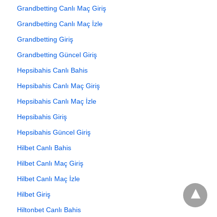
Grandbetting Canlı Maç Giriş
Grandbetting Canlı Maç İzle
Grandbetting Giriş
Grandbetting Güncel Giriş
Hepsibahis Canlı Bahis
Hepsibahis Canlı Maç Giriş
Hepsibahis Canlı Maç İzle
Hepsibahis Giriş
Hepsibahis Güncel Giriş
Hilbet Canlı Bahis
Hilbet Canlı Maç Giriş
Hilbet Canlı Maç İzle
Hilbet Giriş
Hiltonbet Canlı Bahis