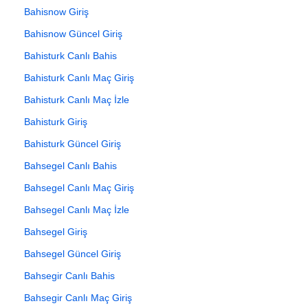
Bahisnow Giriş
Bahisnow Güncel Giriş
Bahisturk Canlı Bahis
Bahisturk Canlı Maç Giriş
Bahisturk Canlı Maç İzle
Bahisturk Giriş
Bahisturk Güncel Giriş
Bahsegel Canlı Bahis
Bahsegel Canlı Maç Giriş
Bahsegel Canlı Maç İzle
Bahsegel Giriş
Bahsegel Güncel Giriş
Bahsegir Canlı Bahis
Bahsegir Canlı Maç Giriş