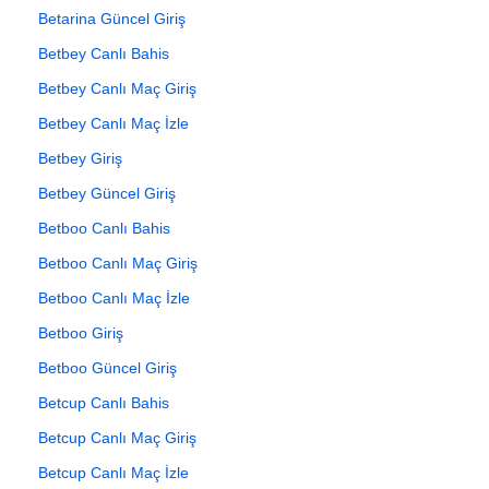
Betarina Güncel Giriş
Betbey Canlı Bahis
Betbey Canlı Maç Giriş
Betbey Canlı Maç İzle
Betbey Giriş
Betbey Güncel Giriş
Betboo Canlı Bahis
Betboo Canlı Maç Giriş
Betboo Canlı Maç İzle
Betboo Giriş
Betboo Güncel Giriş
Betcup Canlı Bahis
Betcup Canlı Maç Giriş
Betcup Canlı Maç İzle