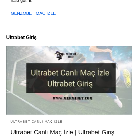
hâle getirir.
GENZOBET MAÇ İZLE
Ultrabet Giriş
ULTRABET CANLI MAÇ İZLE
Ultrabet Canlı Maç İzle | Ultrabet Giriş