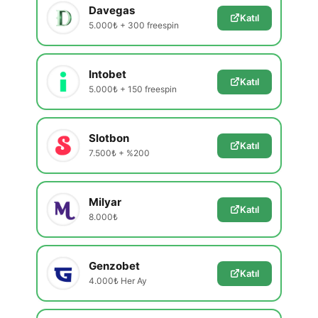
Davegas
Katıl
5.000₺ + 300 freespin
Intobet
Katıl
5.000₺ + 150 freespin
Slotbon
Katıl
7.500₺ + %200
Milyar
Katıl
8.000₺
Genzobet
Katıl
4.000₺ Her Ay