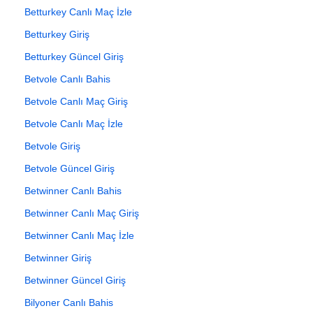
Betturkey Canlı Maç İzle
Betturkey Giriş
Betturkey Güncel Giriş
Betvole Canlı Bahis
Betvole Canlı Maç Giriş
Betvole Canlı Maç İzle
Betvole Giriş
Betvole Güncel Giriş
Betwinner Canlı Bahis
Betwinner Canlı Maç Giriş
Betwinner Canlı Maç İzle
Betwinner Giriş
Betwinner Güncel Giriş
Bilyoner Canlı Bahis