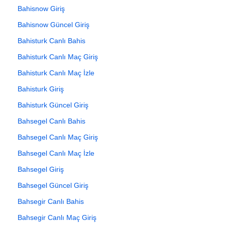
Bahisnow Giriş
Bahisnow Güncel Giriş
Bahisturk Canlı Bahis
Bahisturk Canlı Maç Giriş
Bahisturk Canlı Maç İzle
Bahisturk Giriş
Bahisturk Güncel Giriş
Bahsegel Canlı Bahis
Bahsegel Canlı Maç Giriş
Bahsegel Canlı Maç İzle
Bahsegel Giriş
Bahsegel Güncel Giriş
Bahsegir Canlı Bahis
Bahsegir Canlı Maç Giriş