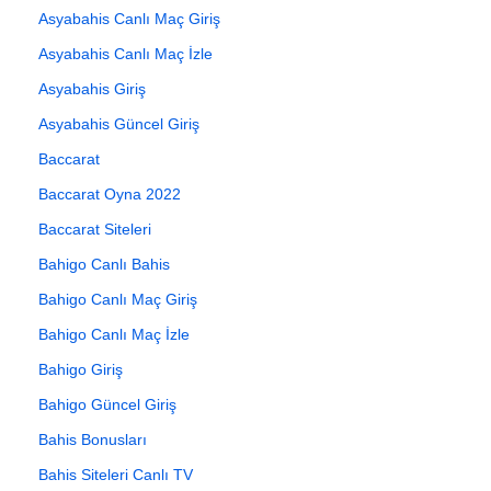
Asyabahis Canlı Maç Giriş
Asyabahis Canlı Maç İzle
Asyabahis Giriş
Asyabahis Güncel Giriş
Baccarat
Baccarat Oyna 2022
Baccarat Siteleri
Bahigo Canlı Bahis
Bahigo Canlı Maç Giriş
Bahigo Canlı Maç İzle
Bahigo Giriş
Bahigo Güncel Giriş
Bahis Bonusları
Bahis Siteleri Canlı TV