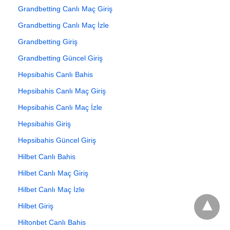
Grandbetting Canlı Maç Giriş
Grandbetting Canlı Maç İzle
Grandbetting Giriş
Grandbetting Güncel Giriş
Hepsibahis Canlı Bahis
Hepsibahis Canlı Maç Giriş
Hepsibahis Canlı Maç İzle
Hepsibahis Giriş
Hepsibahis Güncel Giriş
Hilbet Canlı Bahis
Hilbet Canlı Maç Giriş
Hilbet Canlı Maç İzle
Hilbet Giriş
Hiltonbet Canlı Bahis