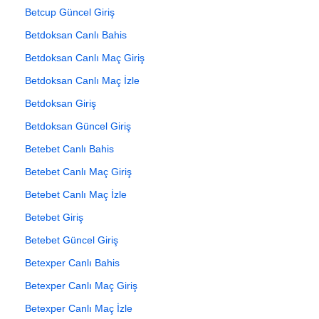
Betcup Güncel Giriş
Betdoksan Canlı Bahis
Betdoksan Canlı Maç Giriş
Betdoksan Canlı Maç İzle
Betdoksan Giriş
Betdoksan Güncel Giriş
Betebet Canlı Bahis
Betebet Canlı Maç Giriş
Betebet Canlı Maç İzle
Betebet Giriş
Betebet Güncel Giriş
Betexper Canlı Bahis
Betexper Canlı Maç Giriş
Betexper Canlı Maç İzle