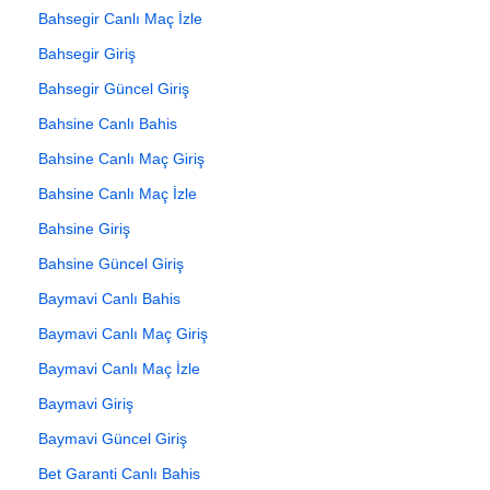
Bahsegir Canlı Maç İzle
Bahsegir Giriş
Bahsegir Güncel Giriş
Bahsine Canlı Bahis
Bahsine Canlı Maç Giriş
Bahsine Canlı Maç İzle
Bahsine Giriş
Bahsine Güncel Giriş
Baymavi Canlı Bahis
Baymavi Canlı Maç Giriş
Baymavi Canlı Maç İzle
Baymavi Giriş
Baymavi Güncel Giriş
Bet Garanti Canlı Bahis