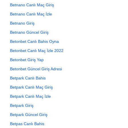
Betnano Canlı Maç Giriş
Betnano Canlı Maç İzle
Betnano Giriş
Betnano Güncel Giriş
Betonbet Canlı Bahis Oyna
Betonbet Canlı Maç İzle 2022
Betonbet Giriş Yap
Betonbet Güncel Giriş Adresi
Betpark Canlı Bahis
Betpark Canlı Maç Giriş
Betpark Canlı Maç İzle
Betpark Giriş
Betpark Güncel Giriş
Betpas Canlı Bahis