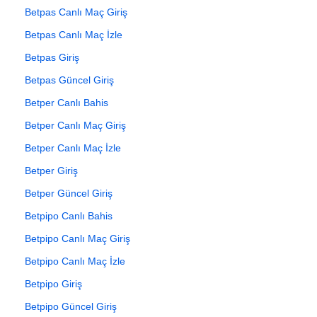
Betpas Canlı Maç Giriş
Betpas Canlı Maç İzle
Betpas Giriş
Betpas Güncel Giriş
Betper Canlı Bahis
Betper Canlı Maç Giriş
Betper Canlı Maç İzle
Betper Giriş
Betper Güncel Giriş
Betpipo Canlı Bahis
Betpipo Canlı Maç Giriş
Betpipo Canlı Maç İzle
Betpipo Giriş
Betpipo Güncel Giriş