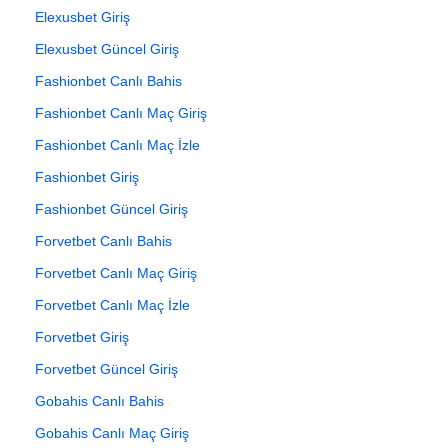
Elexusbet Giriş
Elexusbet Güncel Giriş
Fashionbet Canlı Bahis
Fashionbet Canlı Maç Giriş
Fashionbet Canlı Maç İzle
Fashionbet Giriş
Fashionbet Güncel Giriş
Forvetbet Canlı Bahis
Forvetbet Canlı Maç Giriş
Forvetbet Canlı Maç İzle
Forvetbet Giriş
Forvetbet Güncel Giriş
Gobahis Canlı Bahis
Gobahis Canlı Maç Giriş