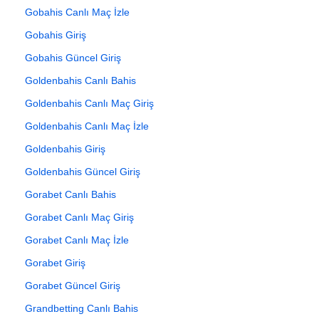
Gobahis Canlı Maç İzle
Gobahis Giriş
Gobahis Güncel Giriş
Goldenbahis Canlı Bahis
Goldenbahis Canlı Maç Giriş
Goldenbahis Canlı Maç İzle
Goldenbahis Giriş
Goldenbahis Güncel Giriş
Gorabet Canlı Bahis
Gorabet Canlı Maç Giriş
Gorabet Canlı Maç İzle
Gorabet Giriş
Gorabet Güncel Giriş
Grandbetting Canlı Bahis