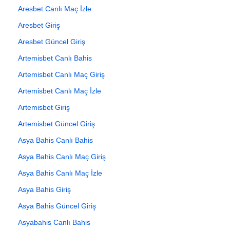
Aresbet Canlı Maç İzle
Aresbet Giriş
Aresbet Güncel Giriş
Artemisbet Canlı Bahis
Artemisbet Canlı Maç Giriş
Artemisbet Canlı Maç İzle
Artemisbet Giriş
Artemisbet Güncel Giriş
Asya Bahis Canlı Bahis
Asya Bahis Canlı Maç Giriş
Asya Bahis Canlı Maç İzle
Asya Bahis Giriş
Asya Bahis Güncel Giriş
Asyabahis Canlı Bahis