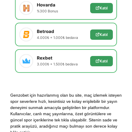
Hovarda
Katıl
%300 Bonus
Betroad
Katıl
4.000₺ + 1.000₺ bedava
Rexbet
Katıl
3.000₺ + 1.500₺ bedava
Genzobet için hazırlanmış olan bu site, maç izlemek isteyen
spor severlere hızlı, kesintisiz ve kolay erişilebilir bir yayın
deneyimi sunmak amacıyla geliştirilen bir platformdur.
Kullanıcılar, canlı maç yayınlarına, özet görüntülere ve
güncel spor içeriklerine tek tıkla ulaşabilir. Sitenin sade ve
pratik arayüzü, aradığınız maçı bulmayı son derece kolay