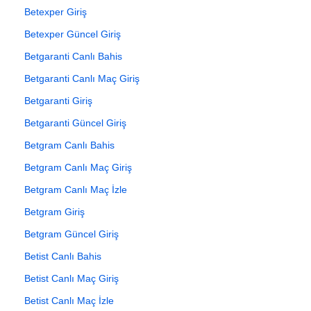
Betexper Giriş
Betexper Güncel Giriş
Betgaranti Canlı Bahis
Betgaranti Canlı Maç Giriş
Betgaranti Giriş
Betgaranti Güncel Giriş
Betgram Canlı Bahis
Betgram Canlı Maç Giriş
Betgram Canlı Maç İzle
Betgram Giriş
Betgram Güncel Giriş
Betist Canlı Bahis
Betist Canlı Maç Giriş
Betist Canlı Maç İzle