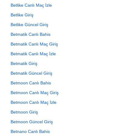
Betlike Canlı Maç İzle
Betlike Giriş
Betlike Güncel Giriş
Betmatik Canlı Bahis
Betmatik Canlı Maç Giriş
Betmatik Canlı Maç İzle
Betmatik Giriş
Betmatik Güncel Giriş
Betmoon Canlı Bahis
Betmoon Canlı Maç Giriş
Betmoon Canlı Maç İzle
Betmoon Giriş
Betmoon Güncel Giriş
Betnano Canlı Bahis