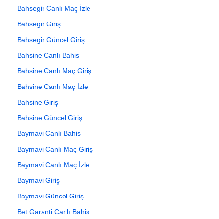
Bahsegir Canlı Maç İzle
Bahsegir Giriş
Bahsegir Güncel Giriş
Bahsine Canlı Bahis
Bahsine Canlı Maç Giriş
Bahsine Canlı Maç İzle
Bahsine Giriş
Bahsine Güncel Giriş
Baymavi Canlı Bahis
Baymavi Canlı Maç Giriş
Baymavi Canlı Maç İzle
Baymavi Giriş
Baymavi Güncel Giriş
Bet Garanti Canlı Bahis