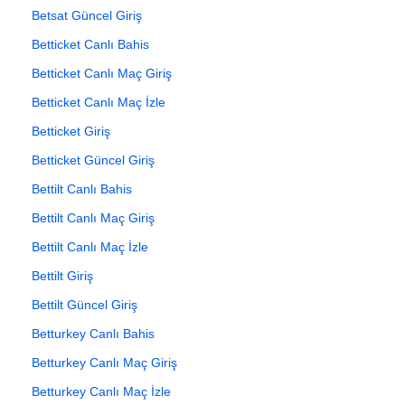
Betsat Güncel Giriş
Betticket Canlı Bahis
Betticket Canlı Maç Giriş
Betticket Canlı Maç İzle
Betticket Giriş
Betticket Güncel Giriş
Bettilt Canlı Bahis
Bettilt Canlı Maç Giriş
Bettilt Canlı Maç İzle
Bettilt Giriş
Bettilt Güncel Giriş
Betturkey Canlı Bahis
Betturkey Canlı Maç Giriş
Betturkey Canlı Maç İzle