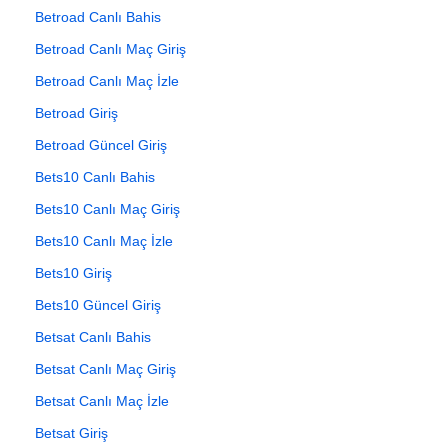
Betroad Canlı Bahis
Betroad Canlı Maç Giriş
Betroad Canlı Maç İzle
Betroad Giriş
Betroad Güncel Giriş
Bets10 Canlı Bahis
Bets10 Canlı Maç Giriş
Bets10 Canlı Maç İzle
Bets10 Giriş
Bets10 Güncel Giriş
Betsat Canlı Bahis
Betsat Canlı Maç Giriş
Betsat Canlı Maç İzle
Betsat Giriş