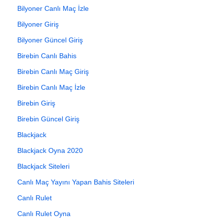
Bilyoner Canlı Maç İzle
Bilyoner Giriş
Bilyoner Güncel Giriş
Birebin Canlı Bahis
Birebin Canlı Maç Giriş
Birebin Canlı Maç İzle
Birebin Giriş
Birebin Güncel Giriş
Blackjack
Blackjack Oyna 2020
Blackjack Siteleri
Canlı Maç Yayını Yapan Bahis Siteleri
Canlı Rulet
Canlı Rulet Oyna