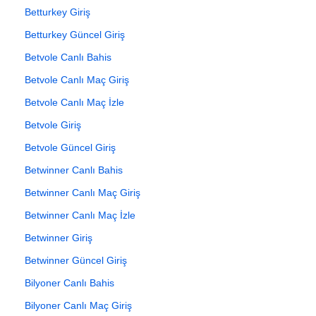
Betturkey Giriş
Betturkey Güncel Giriş
Betvole Canlı Bahis
Betvole Canlı Maç Giriş
Betvole Canlı Maç İzle
Betvole Giriş
Betvole Güncel Giriş
Betwinner Canlı Bahis
Betwinner Canlı Maç Giriş
Betwinner Canlı Maç İzle
Betwinner Giriş
Betwinner Güncel Giriş
Bilyoner Canlı Bahis
Bilyoner Canlı Maç Giriş