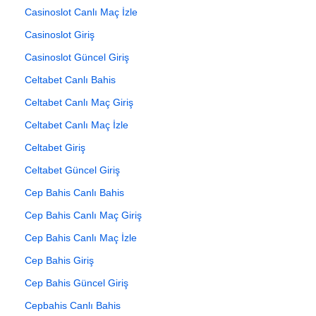
Casinoslot Canlı Maç İzle
Casinoslot Giriş
Casinoslot Güncel Giriş
Celtabet Canlı Bahis
Celtabet Canlı Maç Giriş
Celtabet Canlı Maç İzle
Celtabet Giriş
Celtabet Güncel Giriş
Cep Bahis Canlı Bahis
Cep Bahis Canlı Maç Giriş
Cep Bahis Canlı Maç İzle
Cep Bahis Giriş
Cep Bahis Güncel Giriş
Cepbahis Canlı Bahis