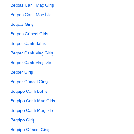
Betpas Canlı Maç Giriş
Betpas Canlı Maç İzle
Betpas Giriş
Betpas Güncel Giriş
Betper Canlı Bahis
Betper Canlı Maç Giriş
Betper Canlı Maç İzle
Betper Giriş
Betper Güncel Giriş
Betpipo Canlı Bahis
Betpipo Canlı Maç Giriş
Betpipo Canlı Maç İzle
Betpipo Giriş
Betpipo Güncel Giriş