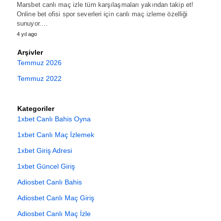
Marsbet canlı maç izle tüm karşılaşmaları yakından takip et!
Online bet ofisi spor severleri için canlı maç izleme özelliği
sunuyor.…
4 yıl ago
Arşivler
Temmuz 2026
Temmuz 2022
Kategoriler
1xbet Canlı Bahis Oyna
1xbet Canlı Maç İzlemek
1xbet Giriş Adresi
1xbet Güncel Giriş
Adiosbet Canlı Bahis
Adiosbet Canlı Maç Giriş
Adiosbet Canlı Maç İzle