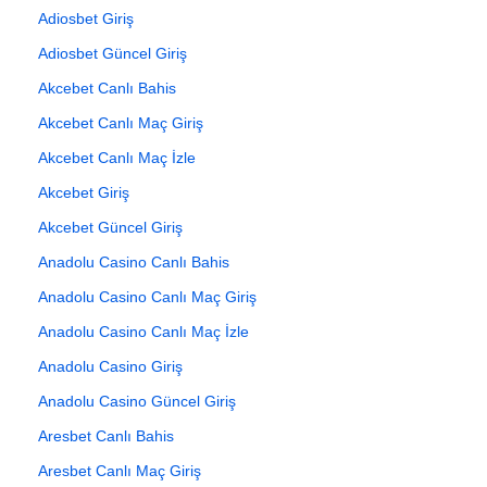
Adiosbet Giriş
Adiosbet Güncel Giriş
Akcebet Canlı Bahis
Akcebet Canlı Maç Giriş
Akcebet Canlı Maç İzle
Akcebet Giriş
Akcebet Güncel Giriş
Anadolu Casino Canlı Bahis
Anadolu Casino Canlı Maç Giriş
Anadolu Casino Canlı Maç İzle
Anadolu Casino Giriş
Anadolu Casino Güncel Giriş
Aresbet Canlı Bahis
Aresbet Canlı Maç Giriş