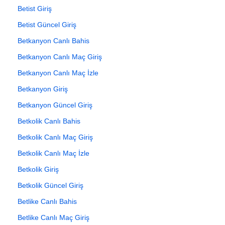
Betist Giriş
Betist Güncel Giriş
Betkanyon Canlı Bahis
Betkanyon Canlı Maç Giriş
Betkanyon Canlı Maç İzle
Betkanyon Giriş
Betkanyon Güncel Giriş
Betkolik Canlı Bahis
Betkolik Canlı Maç Giriş
Betkolik Canlı Maç İzle
Betkolik Giriş
Betkolik Güncel Giriş
Betlike Canlı Bahis
Betlike Canlı Maç Giriş