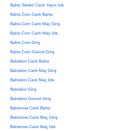
Bahis Siteleri Canlı Yayın İzle
Bahis.Com Canlı Bahis
Bahis.Com Canlı Maç Giriş
Bahis.Com Canlı Maç İzle
Bahis.Com Giriş
Bahis.Com Güncel Giriş
Bahislion Canlı Bahis
Bahislion Canlı Maç Giriş
Bahislion Canlı Maç İzle
Bahislion Giriş
Bahislion Güncel Giriş
Bahisnow Canlı Bahis
Bahisnow Canlı Maç Giriş
Bahisnow Canlı Maç İzle