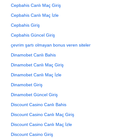
Cepbahis Canlı Maç Giriş
Cepbahis Canlı Maç İzle
Cepbahis Giriş
Cepbahis Güncel Giriş
çevrim şartı olmayan bonus veren siteler
Dinamobet Canlı Bahis
Dinamobet Canlı Maç Giriş
Dinamobet Canlı Maç İzle
Dinamobet Giriş
Dinamobet Güncel Giriş
Discount Casino Canlı Bahis
Discount Casino Canlı Maç Giriş
Discount Casino Canlı Maç İzle
Discount Casino Giriş