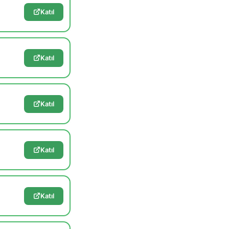
Katıl
Katıl
Katıl
Katıl
Katıl