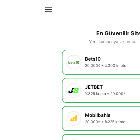
En Güvenilir Sit
Yeni kampanya ve bonuslar
Bets10
20.000₺ + %300 kripto
JETBET
%325 kripto + 20.000₺
Mobilbahis
20.000₺ + %225 kripto