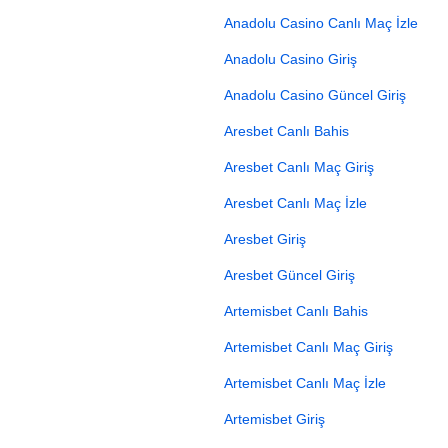
Anadolu Casino Canlı Maç İzle
Anadolu Casino Giriş
Anadolu Casino Güncel Giriş
Aresbet Canlı Bahis
Aresbet Canlı Maç Giriş
Aresbet Canlı Maç İzle
Aresbet Giriş
Aresbet Güncel Giriş
Artemisbet Canlı Bahis
Artemisbet Canlı Maç Giriş
Artemisbet Canlı Maç İzle
Artemisbet Giriş