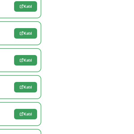
Katıl
Katıl
Katıl
Katıl
Katıl