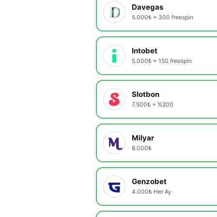
Davegas
5.000₺ + 300 freespin
Intobet
5.000₺ + 150 freespin
Slotbon
7.500₺ + %200
Milyar
8.000₺
Genzobet
4.000₺ Her Ay