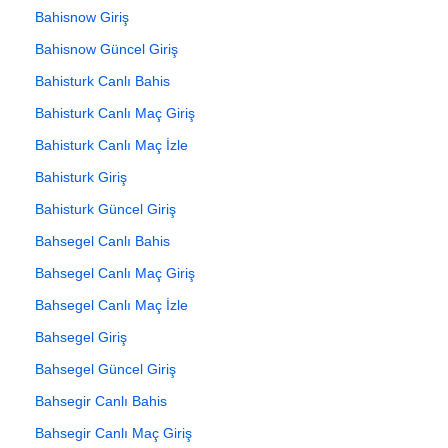
Bahisnow Giriş
Bahisnow Güncel Giriş
Bahisturk Canlı Bahis
Bahisturk Canlı Maç Giriş
Bahisturk Canlı Maç İzle
Bahisturk Giriş
Bahisturk Güncel Giriş
Bahsegel Canlı Bahis
Bahsegel Canlı Maç Giriş
Bahsegel Canlı Maç İzle
Bahsegel Giriş
Bahsegel Güncel Giriş
Bahsegir Canlı Bahis
Bahsegir Canlı Maç Giriş