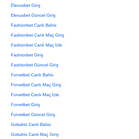
Elexusbet Giriş
Elexusbet Güncel Giriş
Fashionbet Canlı Bahis
Fashionbet Canlı Maç Giriş
Fashionbet Canlı Maç İzle
Fashionbet Giriş
Fashionbet Güncel Giriş
Forvetbet Canlı Bahis
Forvetbet Canlı Maç Giriş
Forvetbet Canlı Maç İzle
Forvetbet Giriş
Forvetbet Güncel Giriş
Gobahis Canlı Bahis
Gobahis Canlı Maç Giriş