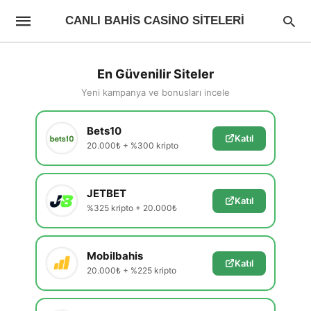
CANLI BAHIS CASINO SITELERI
En Güvenilir Siteler
Yeni kampanya ve bonusları incele
Bets10
Katıl
20.000₺ + %300 kripto
JETBET
Katıl
%325 kripto + 20.000₺
Mobilbahis
Katıl
20.000₺ + %225 kripto