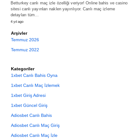
Betturkey canlı maç izle özelliği veriyor! Online bahis ve casino
sitesi canlı yayınları naklen yayınlıyor. Canlı maç izleme
detayları tüm…
4 yıl ago
Arşivler
Temmuz 2026
Temmuz 2022
Kategoriler
1xbet Canlı Bahis Oyna
1xbet Canlı Maç İzlemek
1xbet Giriş Adresi
1xbet Güncel Giriş
Adiosbet Canlı Bahis
Adiosbet Canlı Maç Giriş
Adiosbet Canlı Maç İzle