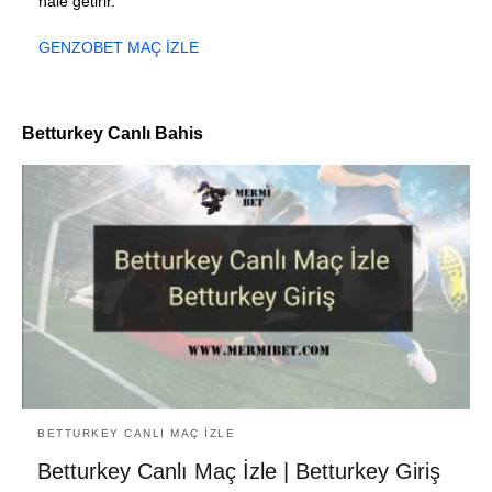
hâle getirir.
GENZOBET MAÇ İZLE
Betturkey Canlı Bahis
BETTURKEY CANLI MAÇ İZLE
Betturkey Canlı Maç İzle | Betturkey Giriş