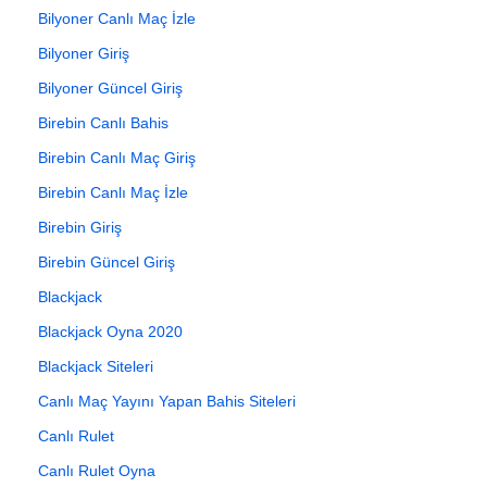
Bilyoner Canlı Maç İzle
Bilyoner Giriş
Bilyoner Güncel Giriş
Birebin Canlı Bahis
Birebin Canlı Maç Giriş
Birebin Canlı Maç İzle
Birebin Giriş
Birebin Güncel Giriş
Blackjack
Blackjack Oyna 2020
Blackjack Siteleri
Canlı Maç Yayını Yapan Bahis Siteleri
Canlı Rulet
Canlı Rulet Oyna