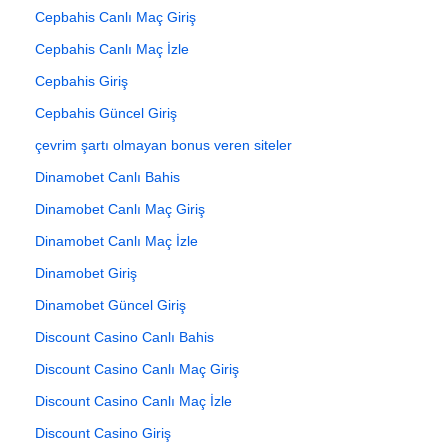
Cepbahis Canlı Maç Giriş
Cepbahis Canlı Maç İzle
Cepbahis Giriş
Cepbahis Güncel Giriş
çevrim şartı olmayan bonus veren siteler
Dinamobet Canlı Bahis
Dinamobet Canlı Maç Giriş
Dinamobet Canlı Maç İzle
Dinamobet Giriş
Dinamobet Güncel Giriş
Discount Casino Canlı Bahis
Discount Casino Canlı Maç Giriş
Discount Casino Canlı Maç İzle
Discount Casino Giriş