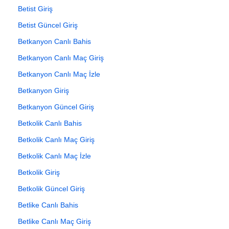
Betist Giriş
Betist Güncel Giriş
Betkanyon Canlı Bahis
Betkanyon Canlı Maç Giriş
Betkanyon Canlı Maç İzle
Betkanyon Giriş
Betkanyon Güncel Giriş
Betkolik Canlı Bahis
Betkolik Canlı Maç Giriş
Betkolik Canlı Maç İzle
Betkolik Giriş
Betkolik Güncel Giriş
Betlike Canlı Bahis
Betlike Canlı Maç Giriş