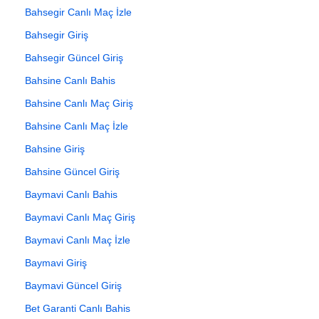
Bahsegir Canlı Maç İzle
Bahsegir Giriş
Bahsegir Güncel Giriş
Bahsine Canlı Bahis
Bahsine Canlı Maç Giriş
Bahsine Canlı Maç İzle
Bahsine Giriş
Bahsine Güncel Giriş
Baymavi Canlı Bahis
Baymavi Canlı Maç Giriş
Baymavi Canlı Maç İzle
Baymavi Giriş
Baymavi Güncel Giriş
Bet Garanti Canlı Bahis