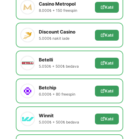
Casino Metropol
Katıl
8.000₺ + 150 freespin
Discount Casino
Katıl
5.000₺ nakit iade
Betelli
Katıl
5.050₺ + 500₺ bedava
Betchip
Katıl
6.000₺ + 80 freespin
Winnit
Katıl
5.000₺ + 500₺ bedava