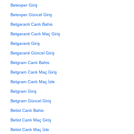
Betexper Giriş
Betexper Güncel Giriş
Betgaranti Canlı Bahis
Betgaranti Canlı Maç Giriş
Betgaranti Giriş
Betgaranti Güncel Giriş
Betgram Canlı Bahis
Betgram Canlı Maç Giriş
Betgram Canlı Maç İzle
Betgram Giriş
Betgram Güncel Giriş
Betist Canlı Bahis
Betist Canlı Maç Giriş
Betist Canlı Maç İzle