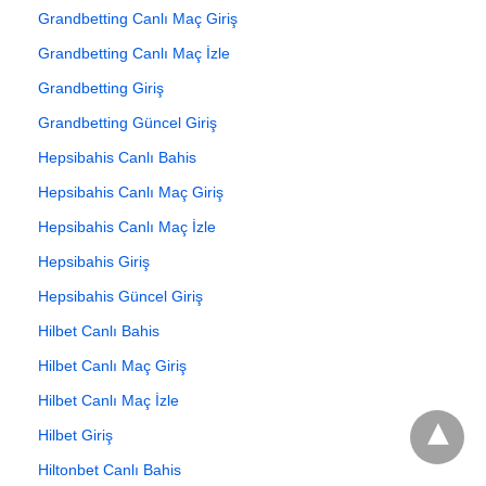
Grandbetting Canlı Maç Giriş
Grandbetting Canlı Maç İzle
Grandbetting Giriş
Grandbetting Güncel Giriş
Hepsibahis Canlı Bahis
Hepsibahis Canlı Maç Giriş
Hepsibahis Canlı Maç İzle
Hepsibahis Giriş
Hepsibahis Güncel Giriş
Hilbet Canlı Bahis
Hilbet Canlı Maç Giriş
Hilbet Canlı Maç İzle
Hilbet Giriş
Hiltonbet Canlı Bahis