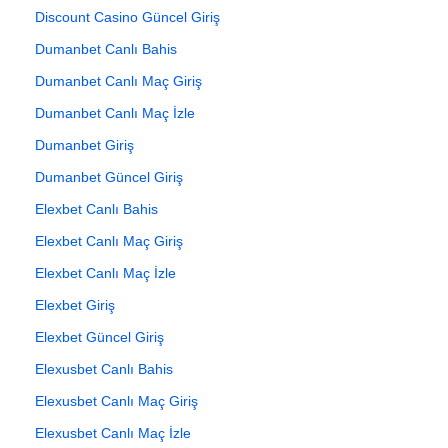
Discount Casino Güncel Giriş
Dumanbet Canlı Bahis
Dumanbet Canlı Maç Giriş
Dumanbet Canlı Maç İzle
Dumanbet Giriş
Dumanbet Güncel Giriş
Elexbet Canlı Bahis
Elexbet Canlı Maç Giriş
Elexbet Canlı Maç İzle
Elexbet Giriş
Elexbet Güncel Giriş
Elexusbet Canlı Bahis
Elexusbet Canlı Maç Giriş
Elexusbet Canlı Maç İzle