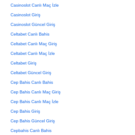
Casinoslot Canlı Maç İzle
Casinoslot Giriş
Casinoslot Güncel Giriş
Celtabet Canlı Bahis
Celtabet Canlı Maç Giriş
Celtabet Canlı Maç İzle
Celtabet Giriş
Celtabet Güncel Giriş
Cep Bahis Canlı Bahis
Cep Bahis Canlı Maç Giriş
Cep Bahis Canlı Maç İzle
Cep Bahis Giriş
Cep Bahis Güncel Giriş
Cepbahis Canlı Bahis