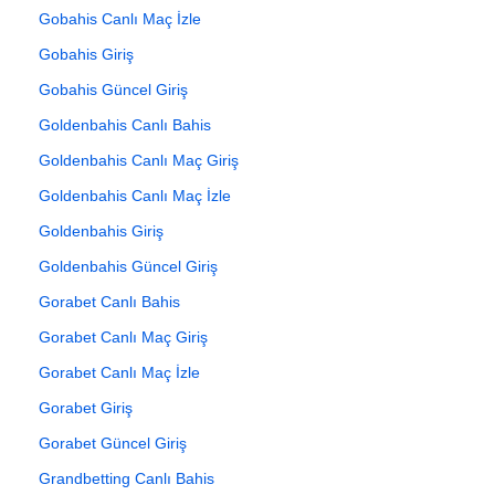
Gobahis Canlı Maç İzle
Gobahis Giriş
Gobahis Güncel Giriş
Goldenbahis Canlı Bahis
Goldenbahis Canlı Maç Giriş
Goldenbahis Canlı Maç İzle
Goldenbahis Giriş
Goldenbahis Güncel Giriş
Gorabet Canlı Bahis
Gorabet Canlı Maç Giriş
Gorabet Canlı Maç İzle
Gorabet Giriş
Gorabet Güncel Giriş
Grandbetting Canlı Bahis