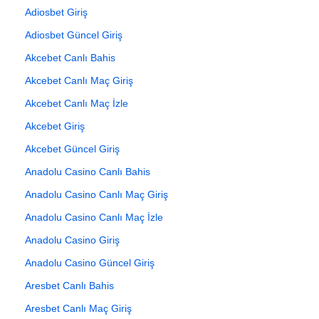
Adiosbet Giriş
Adiosbet Güncel Giriş
Akcebet Canlı Bahis
Akcebet Canlı Maç Giriş
Akcebet Canlı Maç İzle
Akcebet Giriş
Akcebet Güncel Giriş
Anadolu Casino Canlı Bahis
Anadolu Casino Canlı Maç Giriş
Anadolu Casino Canlı Maç İzle
Anadolu Casino Giriş
Anadolu Casino Güncel Giriş
Aresbet Canlı Bahis
Aresbet Canlı Maç Giriş