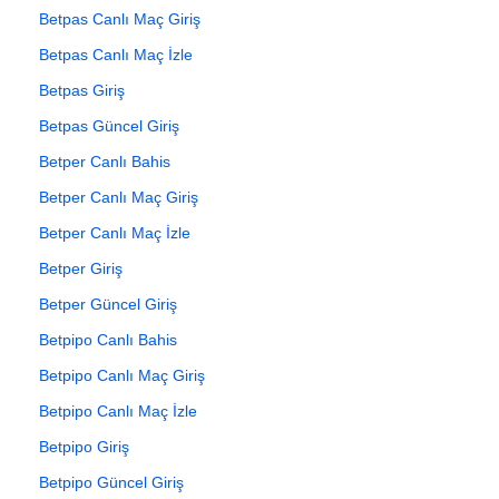
Betpas Canlı Maç Giriş
Betpas Canlı Maç İzle
Betpas Giriş
Betpas Güncel Giriş
Betper Canlı Bahis
Betper Canlı Maç Giriş
Betper Canlı Maç İzle
Betper Giriş
Betper Güncel Giriş
Betpipo Canlı Bahis
Betpipo Canlı Maç Giriş
Betpipo Canlı Maç İzle
Betpipo Giriş
Betpipo Güncel Giriş