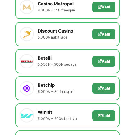
Casino Metropol
Katıl
8.000₺ + 150 freespin
Discount Casino
Katıl
5.000₺ nakit iade
Betelli
Katıl
5.050₺ + 500₺ bedava
Betchip
Katıl
6.000₺ + 80 freespin
Winnit
Katıl
5.000₺ + 500₺ bedava