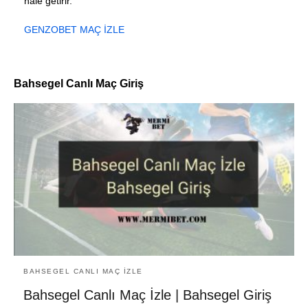
hâle getirir.
GENZOBET MAÇ İZLE
Bahsegel Canlı Maç Giriş
BAHSEGEL CANLI MAÇ İZLE
Bahsegel Canlı Maç İzle | Bahsegel Giriş