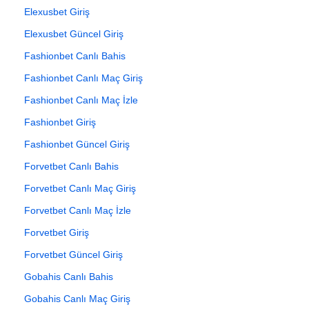
Elexusbet Giriş
Elexusbet Güncel Giriş
Fashionbet Canlı Bahis
Fashionbet Canlı Maç Giriş
Fashionbet Canlı Maç İzle
Fashionbet Giriş
Fashionbet Güncel Giriş
Forvetbet Canlı Bahis
Forvetbet Canlı Maç Giriş
Forvetbet Canlı Maç İzle
Forvetbet Giriş
Forvetbet Güncel Giriş
Gobahis Canlı Bahis
Gobahis Canlı Maç Giriş