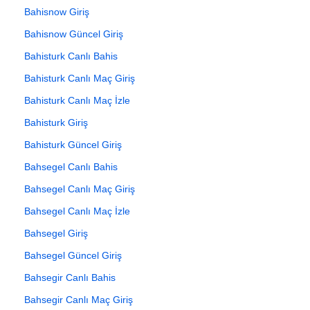
Bahisnow Giriş
Bahisnow Güncel Giriş
Bahisturk Canlı Bahis
Bahisturk Canlı Maç Giriş
Bahisturk Canlı Maç İzle
Bahisturk Giriş
Bahisturk Güncel Giriş
Bahsegel Canlı Bahis
Bahsegel Canlı Maç Giriş
Bahsegel Canlı Maç İzle
Bahsegel Giriş
Bahsegel Güncel Giriş
Bahsegir Canlı Bahis
Bahsegir Canlı Maç Giriş