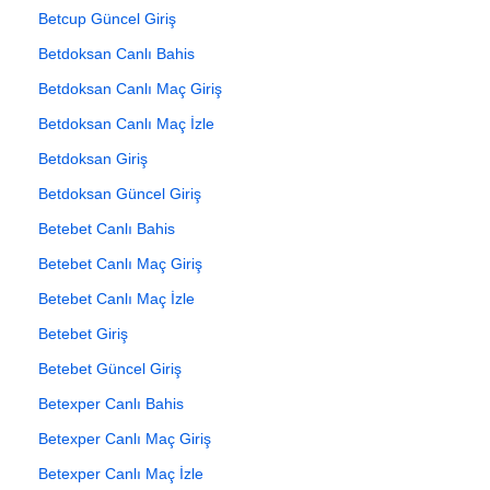
Betcup Güncel Giriş
Betdoksan Canlı Bahis
Betdoksan Canlı Maç Giriş
Betdoksan Canlı Maç İzle
Betdoksan Giriş
Betdoksan Güncel Giriş
Betebet Canlı Bahis
Betebet Canlı Maç Giriş
Betebet Canlı Maç İzle
Betebet Giriş
Betebet Güncel Giriş
Betexper Canlı Bahis
Betexper Canlı Maç Giriş
Betexper Canlı Maç İzle