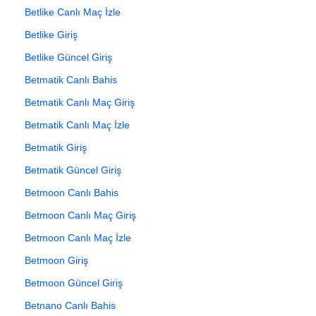
Betlike Canlı Maç İzle
Betlike Giriş
Betlike Güncel Giriş
Betmatik Canlı Bahis
Betmatik Canlı Maç Giriş
Betmatik Canlı Maç İzle
Betmatik Giriş
Betmatik Güncel Giriş
Betmoon Canlı Bahis
Betmoon Canlı Maç Giriş
Betmoon Canlı Maç İzle
Betmoon Giriş
Betmoon Güncel Giriş
Betnano Canlı Bahis