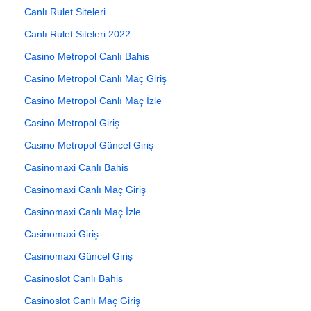
Canlı Rulet Siteleri
Canlı Rulet Siteleri 2022
Casino Metropol Canlı Bahis
Casino Metropol Canlı Maç Giriş
Casino Metropol Canlı Maç İzle
Casino Metropol Giriş
Casino Metropol Güncel Giriş
Casinomaxi Canlı Bahis
Casinomaxi Canlı Maç Giriş
Casinomaxi Canlı Maç İzle
Casinomaxi Giriş
Casinomaxi Güncel Giriş
Casinoslot Canlı Bahis
Casinoslot Canlı Maç Giriş