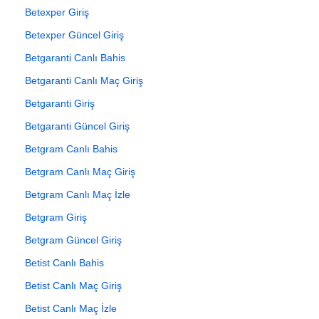
Betexper Giriş
Betexper Güncel Giriş
Betgaranti Canlı Bahis
Betgaranti Canlı Maç Giriş
Betgaranti Giriş
Betgaranti Güncel Giriş
Betgram Canlı Bahis
Betgram Canlı Maç Giriş
Betgram Canlı Maç İzle
Betgram Giriş
Betgram Güncel Giriş
Betist Canlı Bahis
Betist Canlı Maç Giriş
Betist Canlı Maç İzle