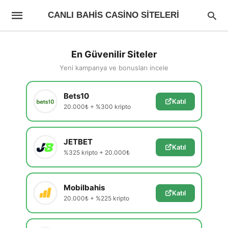
CANLI BAHIS CASINO SITELERI
En Güvenilir Siteler
Yeni kampanya ve bonusları incele
Bets10
Katıl
20.000₺ + %300 kripto
JETBET
Katıl
%325 kripto + 20.000₺
Mobilbahis
Katıl
20.000₺ + %225 kripto