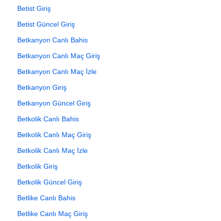
Betist Giriş
Betist Güncel Giriş
Betkanyon Canlı Bahis
Betkanyon Canlı Maç Giriş
Betkanyon Canlı Maç İzle
Betkanyon Giriş
Betkanyon Güncel Giriş
Betkolik Canlı Bahis
Betkolik Canlı Maç Giriş
Betkolik Canlı Maç İzle
Betkolik Giriş
Betkolik Güncel Giriş
Betlike Canlı Bahis
Betlike Canlı Maç Giriş