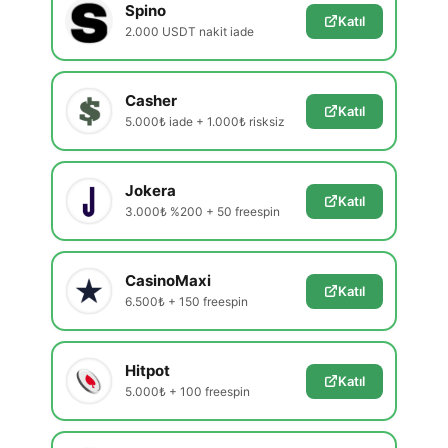
Spino
Katıl
2.000 USDT nakit iade
Casher
Katıl
5.000₺ iade + 1.000₺ risksiz
Jokera
Katıl
3.000₺ %200 + 50 freespin
CasinoMaxi
Katıl
6.500₺ + 150 freespin
Hitpot
Katıl
5.000₺ + 100 freespin