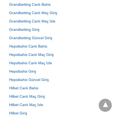
Grandbetting Canlı Bahis
Grandbetting Canlı Maç Giriş
Grandbetting Canlı Maç İzle
Grandbetting Giriş
Grandbetting Güncel Giriş
Hepsibahis Canlı Bahis
Hepsibahis Canlı Maç Giriş
Hepsibahis Canlı Maç İzle
Hepsibahis Giriş
Hepsibahis Güncel Giriş
Hilbet Canlı Bahis
Hilbet Canlı Maç Giriş
Hilbet Canlı Maç İzle
Hilbet Giriş