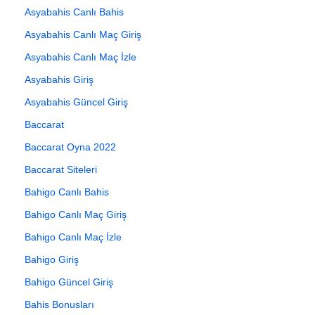
Asyabahis Canlı Bahis
Asyabahis Canlı Maç Giriş
Asyabahis Canlı Maç İzle
Asyabahis Giriş
Asyabahis Güncel Giriş
Baccarat
Baccarat Oyna 2022
Baccarat Siteleri
Bahigo Canlı Bahis
Bahigo Canlı Maç Giriş
Bahigo Canlı Maç İzle
Bahigo Giriş
Bahigo Güncel Giriş
Bahis Bonusları