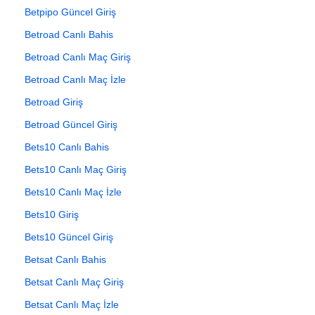
Betpipo Güncel Giriş
Betroad Canlı Bahis
Betroad Canlı Maç Giriş
Betroad Canlı Maç İzle
Betroad Giriş
Betroad Güncel Giriş
Bets10 Canlı Bahis
Bets10 Canlı Maç Giriş
Bets10 Canlı Maç İzle
Bets10 Giriş
Bets10 Güncel Giriş
Betsat Canlı Bahis
Betsat Canlı Maç Giriş
Betsat Canlı Maç İzle