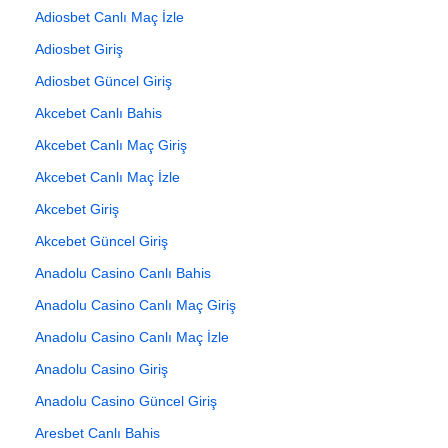
Adiosbet Canlı Maç İzle
Adiosbet Giriş
Adiosbet Güncel Giriş
Akcebet Canlı Bahis
Akcebet Canlı Maç Giriş
Akcebet Canlı Maç İzle
Akcebet Giriş
Akcebet Güncel Giriş
Anadolu Casino Canlı Bahis
Anadolu Casino Canlı Maç Giriş
Anadolu Casino Canlı Maç İzle
Anadolu Casino Giriş
Anadolu Casino Güncel Giriş
Aresbet Canlı Bahis