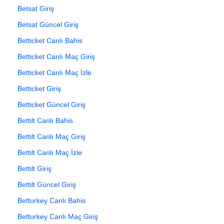
Betsat Giriş
Betsat Güncel Giriş
Betticket Canlı Bahis
Betticket Canlı Maç Giriş
Betticket Canlı Maç İzle
Betticket Giriş
Betticket Güncel Giriş
Bettilt Canlı Bahis
Bettilt Canlı Maç Giriş
Bettilt Canlı Maç İzle
Bettilt Giriş
Bettilt Güncel Giriş
Betturkey Canlı Bahis
Betturkey Canlı Maç Giriş