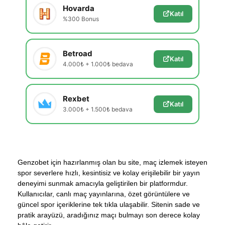
Hovarda
Katıl
%300 Bonus
Betroad
Katıl
4.000₺ + 1.000₺ bedava
Rexbet
Katıl
3.000₺ + 1.500₺ bedava
Genzobet için hazırlanmış olan bu site, maç izlemek isteyen
spor severlere hızlı, kesintisiz ve kolay erişilebilir bir yayın
deneyimi sunmak amacıyla geliştirilen bir platformdur.
Kullanıcılar, canlı maç yayınlarına, özet görüntülere ve
güncel spor içeriklerine tek tıkla ulaşabilir. Sitenin sade ve
pratik arayüzü, aradığınız maçı bulmayı son derece kolay