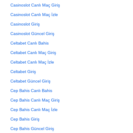
Casinoslot Canlı Maç Giriş
Casinoslot Canlı Maç İzle
Casinoslot Giriş
Casinoslot Güncel Giriş
Celtabet Canlı Bahis
Celtabet Canlı Maç Giriş
Celtabet Canlı Maç İzle
Celtabet Giriş
Celtabet Güncel Giriş
Cep Bahis Canlı Bahis
Cep Bahis Canlı Maç Giriş
Cep Bahis Canlı Maç İzle
Cep Bahis Giriş
Cep Bahis Güncel Giriş