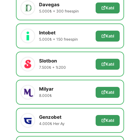
Davegas
Katıl
5.000₺ + 300 freespin
Intobet
Katıl
5.000₺ + 150 freespin
Slotbon
Katıl
7.500₺ + %200
Milyar
Katıl
8.000₺
Genzobet
Katıl
4.000₺ Her Ay