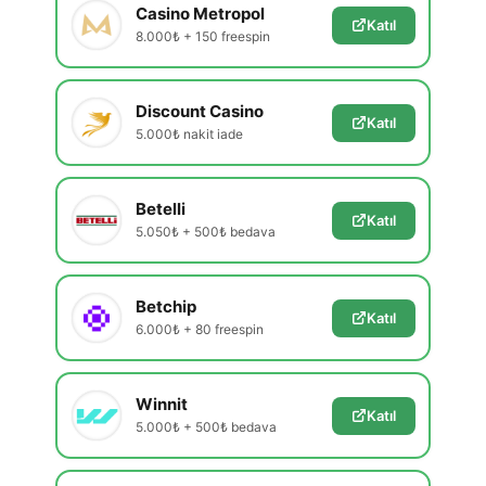
Casino Metropol
Katıl
8.000₺ + 150 freespin
Discount Casino
Katıl
5.000₺ nakit iade
Betelli
Katıl
5.050₺ + 500₺ bedava
Betchip
Katıl
6.000₺ + 80 freespin
Winnit
Katıl
5.000₺ + 500₺ bedava