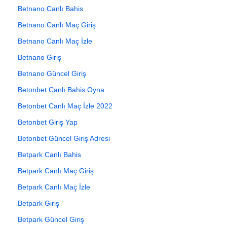
Betnano Canlı Bahis
Betnano Canlı Maç Giriş
Betnano Canlı Maç İzle
Betnano Giriş
Betnano Güncel Giriş
Betonbet Canlı Bahis Oyna
Betonbet Canlı Maç İzle 2022
Betonbet Giriş Yap
Betonbet Güncel Giriş Adresi
Betpark Canlı Bahis
Betpark Canlı Maç Giriş
Betpark Canlı Maç İzle
Betpark Giriş
Betpark Güncel Giriş