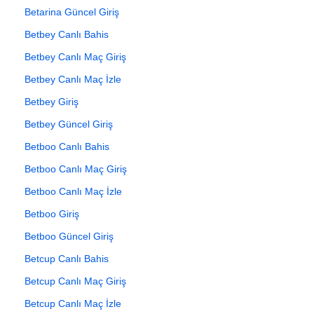
Betarina Güncel Giriş
Betbey Canlı Bahis
Betbey Canlı Maç Giriş
Betbey Canlı Maç İzle
Betbey Giriş
Betbey Güncel Giriş
Betboo Canlı Bahis
Betboo Canlı Maç Giriş
Betboo Canlı Maç İzle
Betboo Giriş
Betboo Güncel Giriş
Betcup Canlı Bahis
Betcup Canlı Maç Giriş
Betcup Canlı Maç İzle