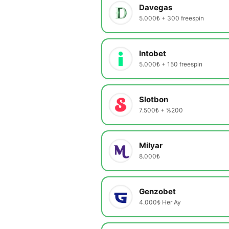
Davegas
5.000₺ + 300 freespin
Intobet
5.000₺ + 150 freespin
Slotbon
7.500₺ + %200
Milyar
8.000₺
Genzobet
4.000₺ Her Ay