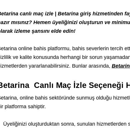
etarina canlı maç izle | Betarina giriş hizmetinden 
azır mısınız? Hemen üyeliğinizi oluşturun ve minimum
larak izleme şansını elde edin!
etarina online bahis platformu, bahis severlerin tercih etti
izlilik ve kalite konusunda herhangi bir sorun yaşamadan 
izmetlerden yararlanabilirsiniz. Bunlar arasında,
Betarin
Betarina Canlı Maç İzle Seçeneği 
etarina, online bahis sektöründe sunmuş olduğu hizmetler
ir platforma sahiptir.
Üyeliğinizi oluşturduktan sonra, sunulan hizmetlerden si