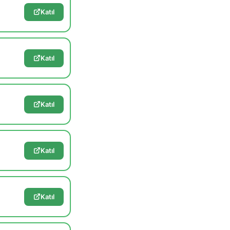
Katıl
Katıl
Katıl
Katıl
Katıl