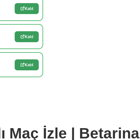
Katıl
Katıl
Katıl
 Maç İzle | Betarina