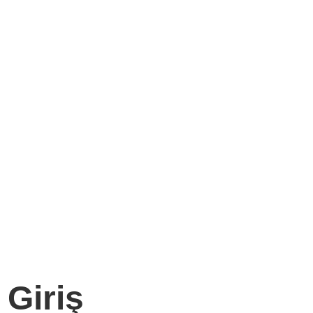
 Giriş