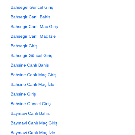
Bahsegel Güncel Giriş
Bahsegir Canlı Bahis
Bahsegir Canlı Maç Giriş
Bahsegir Canlı Maç İzle
Bahsegir Giriş
Bahsegir Güncel Giriş
Bahsine Canlı Bahis
Bahsine Canlı Maç Giriş
Bahsine Canlı Maç İzle
Bahsine Giriş
Bahsine Güncel Giriş
Baymavi Canlı Bahis
Baymavi Canlı Maç Giriş
Baymavi Canlı Maç İzle