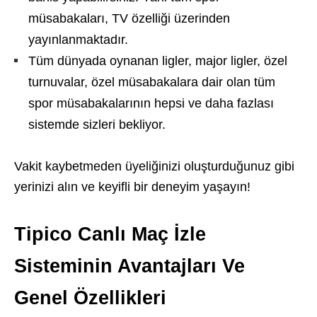
müsabakaları, TV özelliği üzerinden
yayınlanmaktadır.
Tüm dünyada oynanan ligler, major ligler, özel
turnuvalar, özel müsabakalara dair olan tüm
spor müsabakalarının hepsi ve daha fazlası
sistemde sizleri bekliyor.
Vakit kaybetmeden üyeliğinizi oluşturduğunuz gibi
yerinizi alın ve keyifli bir deneyim yaşayın!
Tipico Canlı Maç İzle
Sisteminin Avantajları Ve
Genel Özellikleri