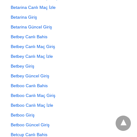
Betarina Canlı Maç İzle
Betarina Giriş
Betarina Güncel Giriş
Betbey Canlı Bahis
Betbey Canlı Maç Giriş
Betbey Canlı Maç İzle
Betbey Giriş
Betbey Güncel Giriş
Betboo Canlı Bahis
Betboo Canlı Maç Giriş
Betboo Canlı Maç İzle
Betboo Giriş
Betboo Güncel Giriş
Betcup Canlı Bahis