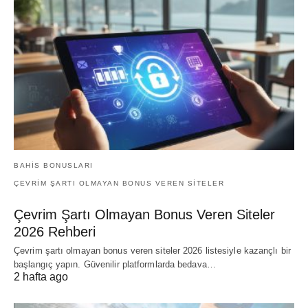
BAHIS BONUSLARI
ÇEVRIM ŞARTI OLMAYAN BONUS VEREN SITELER
Çevrim Şartı Olmayan Bonus Veren Siteler
2026 Rehberi
Çevrim şartı olmayan bonus veren siteler 2026 listesiyle kazançlı bir
başlangıç yapın. Güvenilir platformlarda bedava…
2 hafta ago