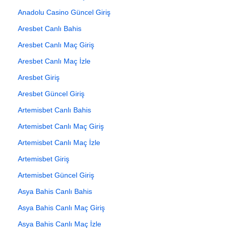
Anadolu Casino Güncel Giriş
Aresbet Canlı Bahis
Aresbet Canlı Maç Giriş
Aresbet Canlı Maç İzle
Aresbet Giriş
Aresbet Güncel Giriş
Artemisbet Canlı Bahis
Artemisbet Canlı Maç Giriş
Artemisbet Canlı Maç İzle
Artemisbet Giriş
Artemisbet Güncel Giriş
Asya Bahis Canlı Bahis
Asya Bahis Canlı Maç Giriş
Asya Bahis Canlı Maç İzle