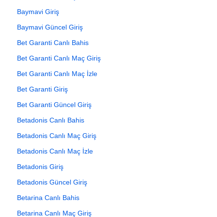
Baymavi Giriş
Baymavi Güncel Giriş
Bet Garanti Canlı Bahis
Bet Garanti Canlı Maç Giriş
Bet Garanti Canlı Maç İzle
Bet Garanti Giriş
Bet Garanti Güncel Giriş
Betadonis Canlı Bahis
Betadonis Canlı Maç Giriş
Betadonis Canlı Maç İzle
Betadonis Giriş
Betadonis Güncel Giriş
Betarina Canlı Bahis
Betarina Canlı Maç Giriş