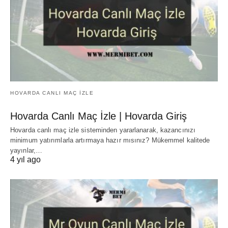
HOVARDA CANLI MAÇ İZLE
Hovarda Canlı Maç İzle | Hovarda Giriş
Hovarda canlı maç izle sisteminden yararlanarak, kazancınızı
minimum yatırımlarla artırmaya hazır mısınız? Mükemmel kalitede
yayınlar,…
4 yıl ago