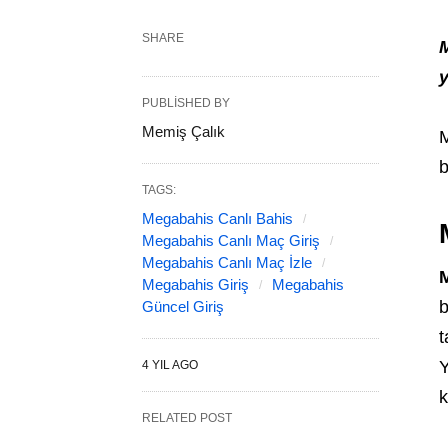
SHARE
M
y
PUBLISHED BY
Memiş Çalık
M
b
TAGS:
Megabahis Canlı Bahis
Megabahis Canlı Maç Giriş
Megabahis Canlı Maç İzle
M
Megabahis Giriş
Megabahis
b
Güncel Giriş
t
Y
4 YIL AGO
k
RELATED POST