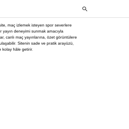
ite, maç izlemek isteyen spor severlere
ir bir yayın deneyimi sunmak amacıyla
cılar, canlı maç yayınlarına, özet görüntülere
 ulaşabilir. Sitenin sade ve pratik arayüzü,
Typ
kolay hâle getirir.
your
sea
que
and
hit
ente