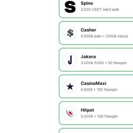
Spino
2.000 USDT nakit iade
Casher
5.000₺ iade + 1.000₺ risksiz
Jokera
3.000₺ %200 + 50 freespin
CasinoMaxi
6.500₺ + 150 freespin
Hitpot
5.000₺ + 100 freespin