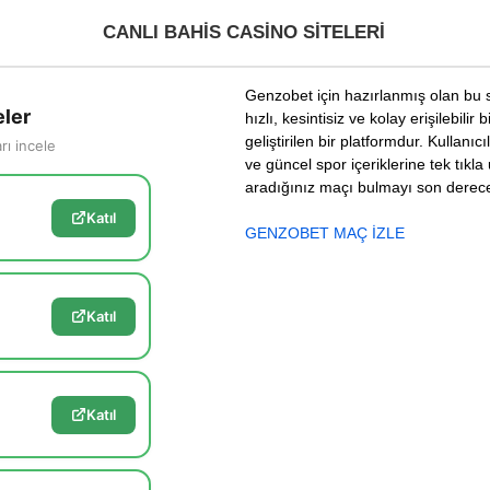
CANLI BAHIS CASINO SITELERI
Genzobet için hazırlanmış olan bu s
eler
hızlı, kesintisiz ve kolay erişilebil
geliştirilen bir platformdur. Kullanı
ı incele
ve güncel spor içeriklerine tek tıkla
aradığınız maçı bulmayı son derece 
Katıl
GENZOBET MAÇ İZLE
Katıl
Katıl