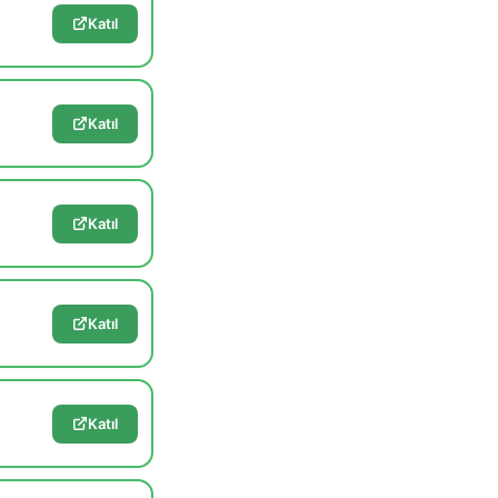
Katıl
Katıl
Katıl
Katıl
Katıl