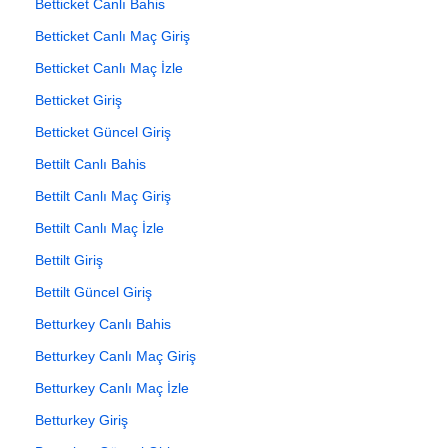
Betticket Canlı Bahis
Betticket Canlı Maç Giriş
Betticket Canlı Maç İzle
Betticket Giriş
Betticket Güncel Giriş
Bettilt Canlı Bahis
Bettilt Canlı Maç Giriş
Bettilt Canlı Maç İzle
Bettilt Giriş
Bettilt Güncel Giriş
Betturkey Canlı Bahis
Betturkey Canlı Maç Giriş
Betturkey Canlı Maç İzle
Betturkey Giriş