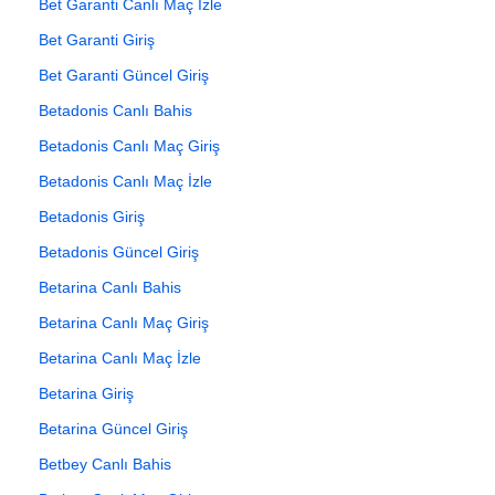
Bet Garanti Canlı Maç İzle
Bet Garanti Giriş
Bet Garanti Güncel Giriş
Betadonis Canlı Bahis
Betadonis Canlı Maç Giriş
Betadonis Canlı Maç İzle
Betadonis Giriş
Betadonis Güncel Giriş
Betarina Canlı Bahis
Betarina Canlı Maç Giriş
Betarina Canlı Maç İzle
Betarina Giriş
Betarina Güncel Giriş
Betbey Canlı Bahis