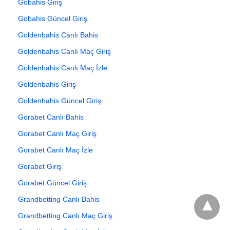
Gobahis Giriş
Gobahis Güncel Giriş
Goldenbahis Canlı Bahis
Goldenbahis Canlı Maç Giriş
Goldenbahis Canlı Maç İzle
Goldenbahis Giriş
Goldenbahis Güncel Giriş
Gorabet Canlı Bahis
Gorabet Canlı Maç Giriş
Gorabet Canlı Maç İzle
Gorabet Giriş
Gorabet Güncel Giriş
Grandbetting Canlı Bahis
Grandbetting Canlı Maç Giriş