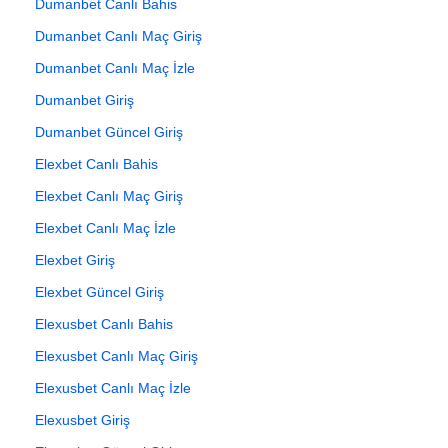
Dumanbet Canlı Bahis
Dumanbet Canlı Maç Giriş
Dumanbet Canlı Maç İzle
Dumanbet Giriş
Dumanbet Güncel Giriş
Elexbet Canlı Bahis
Elexbet Canlı Maç Giriş
Elexbet Canlı Maç İzle
Elexbet Giriş
Elexbet Güncel Giriş
Elexusbet Canlı Bahis
Elexusbet Canlı Maç Giriş
Elexusbet Canlı Maç İzle
Elexusbet Giriş