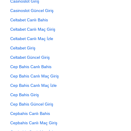
Casinoslot Giriş
Casinoslot Güncel Giriş
Celtabet Canlı Bahis
Celtabet Canlı Maç Giriş
Celtabet Canlı Maç İzle
Celtabet Giriş
Celtabet Güncel Giriş
Cep Bahis Canlı Bahis
Cep Bahis Canlı Maç Giriş
Cep Bahis Canlı Maç İzle
Cep Bahis Giriş
Cep Bahis Güncel Giriş
Cepbahis Canlı Bahis
Cepbahis Canlı Maç Giriş