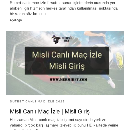
Sutbet canlı maç izle fırsatını sunan işletmelerin arasında yer
alırken ilgili hizmetin herkes tarafından kullanılması noktasında
bir sorun söz konusu…
4 yıl ago
SUTBET CANLI MAÇ İZLE 2022
Misli Canlı Maç İzle | Misli Giriş
Her zaman Misli canlı maç izle işlemi sayesinde yerli ve
yabancı birçok karşılaşmayı izleyebilir, bunu HD kalitede yerine