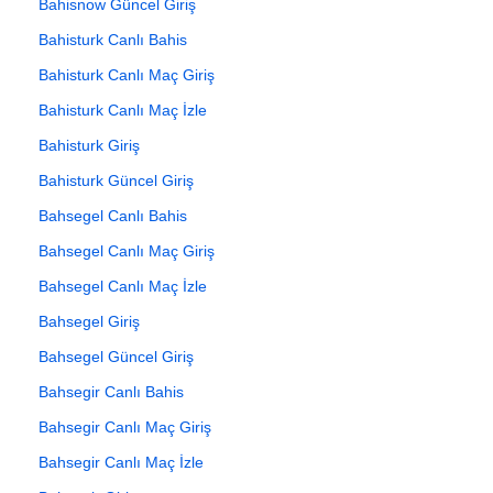
Bahisnow Güncel Giriş
Bahisturk Canlı Bahis
Bahisturk Canlı Maç Giriş
Bahisturk Canlı Maç İzle
Bahisturk Giriş
Bahisturk Güncel Giriş
Bahsegel Canlı Bahis
Bahsegel Canlı Maç Giriş
Bahsegel Canlı Maç İzle
Bahsegel Giriş
Bahsegel Güncel Giriş
Bahsegir Canlı Bahis
Bahsegir Canlı Maç Giriş
Bahsegir Canlı Maç İzle