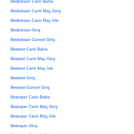
Betdoksan Canlı Bahis
Betdoksan Canlı Maç Giriş
Betdoksan Canlı Maç İzle
Betdoksan Giriş
Betdoksan Güncel Giriş
Betebet Canlı Bahis
Betebet Canlı Maç Giriş
Betebet Canlı Maç İzle
Betebet Giriş
Betebet Güncel Giriş
Betexper Canlı Bahis
Betexper Canlı Maç Giriş
Betexper Canlı Maç İzle
Betexper Giriş