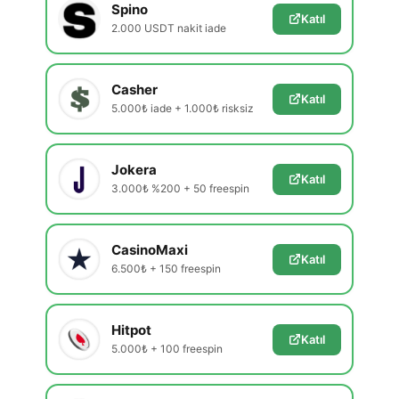
Spino
Katıl
2.000 USDT nakit iade
Casher
Katıl
5.000₺ iade + 1.000₺ risksiz
Jokera
Katıl
3.000₺ %200 + 50 freespin
CasinoMaxi
Katıl
6.500₺ + 150 freespin
Hitpot
Katıl
5.000₺ + 100 freespin