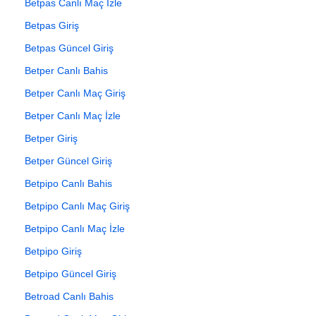
Betpas Canlı Maç İzle
Betpas Giriş
Betpas Güncel Giriş
Betper Canlı Bahis
Betper Canlı Maç Giriş
Betper Canlı Maç İzle
Betper Giriş
Betper Güncel Giriş
Betpipo Canlı Bahis
Betpipo Canlı Maç Giriş
Betpipo Canlı Maç İzle
Betpipo Giriş
Betpipo Güncel Giriş
Betroad Canlı Bahis