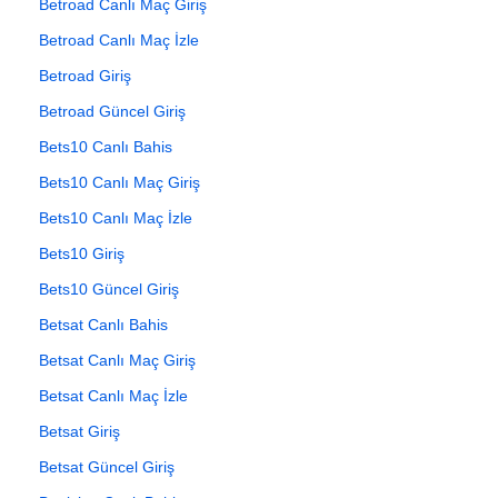
Betroad Canlı Maç Giriş
Betroad Canlı Maç İzle
Betroad Giriş
Betroad Güncel Giriş
Bets10 Canlı Bahis
Bets10 Canlı Maç Giriş
Bets10 Canlı Maç İzle
Bets10 Giriş
Bets10 Güncel Giriş
Betsat Canlı Bahis
Betsat Canlı Maç Giriş
Betsat Canlı Maç İzle
Betsat Giriş
Betsat Güncel Giriş