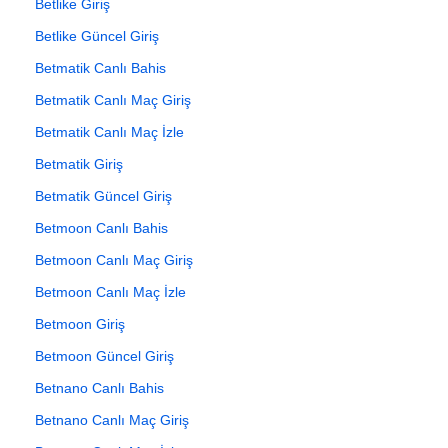
Betlike Giriş
Betlike Güncel Giriş
Betmatik Canlı Bahis
Betmatik Canlı Maç Giriş
Betmatik Canlı Maç İzle
Betmatik Giriş
Betmatik Güncel Giriş
Betmoon Canlı Bahis
Betmoon Canlı Maç Giriş
Betmoon Canlı Maç İzle
Betmoon Giriş
Betmoon Güncel Giriş
Betnano Canlı Bahis
Betnano Canlı Maç Giriş