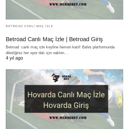
BETROAD CANLI MAÇ İZLE
Betroad Canlı Maç İzle | Betroad Giriş
Betroad canlı maç izle keyfine hemen katıl! Bahis platformunda
dilediğiniz her spor dalı için naklen…
4 yıl ago