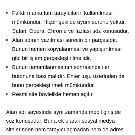
Farklı marka tüm tarayıcıların kullanılması
mümkündür. Hiçbir şekilde uyum sorunu yoktur.
Safari, Opera, Chrome ve fazlası söz konusudur.
Alan adının yazılması sürecin bir parçasıdır.
Bunun hemen kopyalanması ve yapıştırılması
gibi bir işlem gerçekleştirilmelidir.
Bunun tamamlanmasının sonrasında ileri
butonuna basılmalıdır. Enter tuşu üzerinden de
bunu gerçekleştirmek mümkündür.
Resmi site böylelikle hemen açılır.
Alan adı sayesinde aynı zamanda mobil giriş de
söz konusudur. Buna ek olarak sosyal medya
sitelerinden hem tarayıcı açmadan hem de adres