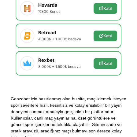
Hovarda
Katıl
%300 Bonus
Betroad
Katıl
4.000₺ + 1.000₺ bedava
Rexbet
Katıl
3.000₺ + 1.500₺ bedava
Genzobet için hazırlanmış olan bu site, maç izlemek isteyen
spor severlere hızlı, kesintisiz ve kolay erişilebilir bir yayın
deneyimi sunmak amacıyla geliştirilen bir platformdur.
Kullanıcılar, canlı maç yayınlarına, özet görüntülere ve
güncel spor içeriklerine tek tıkla ulaşabilir. Sitenin sade ve
pratik arayüzü, aradığınız maçı bulmayı son derece kolay