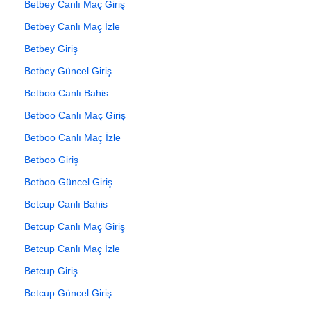
Betbey Canlı Maç Giriş
Betbey Canlı Maç İzle
Betbey Giriş
Betbey Güncel Giriş
Betboo Canlı Bahis
Betboo Canlı Maç Giriş
Betboo Canlı Maç İzle
Betboo Giriş
Betboo Güncel Giriş
Betcup Canlı Bahis
Betcup Canlı Maç Giriş
Betcup Canlı Maç İzle
Betcup Giriş
Betcup Güncel Giriş