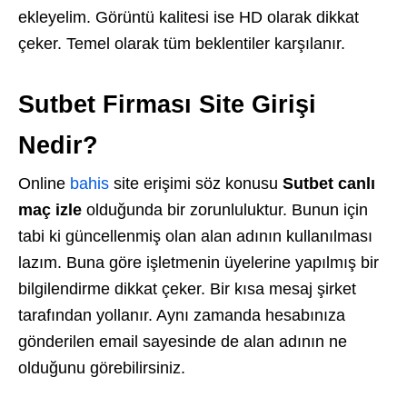
ekleyelim. Görüntü kalitesi ise HD olarak dikkat
çeker. Temel olarak tüm beklentiler karşılanır.
Sutbet Firması Site Girişi
Nedir?
Online
bahis
site erişimi söz konusu
Sutbet canlı
maç izle
olduğunda bir zorunluluktur. Bunun için
tabi ki güncellenmiş olan alan adının kullanılması
lazım. Buna göre işletmenin üyelerine yapılmış bir
bilgilendirme dikkat çeker. Bir kısa mesaj şirket
tarafından yollanır. Aynı zamanda hesabınıza
gönderilen email sayesinde de alan adının ne
olduğunu görebilirsiniz.