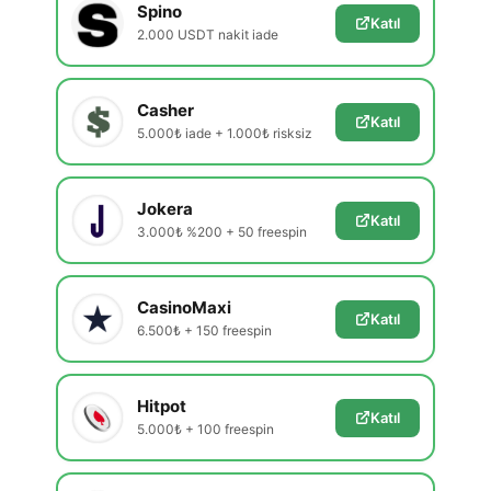
Spino
Katıl
2.000 USDT nakit iade
Casher
Katıl
5.000₺ iade + 1.000₺ risksiz
Jokera
Katıl
3.000₺ %200 + 50 freespin
CasinoMaxi
Katıl
6.500₺ + 150 freespin
Hitpot
Katıl
5.000₺ + 100 freespin