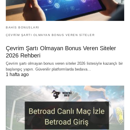
BAHIS BONUSLARI
ÇEVRIM ŞARTI OLMAYAN BONUS VEREN SITELER
Çevrim Şartı Olmayan Bonus Veren Siteler
2026 Rehberi
Çevrim şartı olmayan bonus veren siteler 2026 listesiyle kazançlı bir
başlangıç yapın. Güvenilir platformlarda bedava…
1 hafta ago