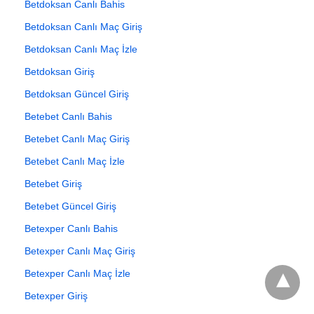
Betdoksan Canlı Bahis
Betdoksan Canlı Maç Giriş
Betdoksan Canlı Maç İzle
Betdoksan Giriş
Betdoksan Güncel Giriş
Betebet Canlı Bahis
Betebet Canlı Maç Giriş
Betebet Canlı Maç İzle
Betebet Giriş
Betebet Güncel Giriş
Betexper Canlı Bahis
Betexper Canlı Maç Giriş
Betexper Canlı Maç İzle
Betexper Giriş