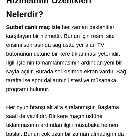
Hizmetinin Özellikleri
Nelerdir?
Sutbet canlı maç izle
her zaman beklentileri
karşılayan bir hizmettir. Bunun için resmi site
erişimi sonrasında sağ üstte yer alan TV
butonunun üstüne bir kere tıklanması yeterlidir.
İlgili işlemin tamamlanmasının ardından yeni bir
sayfa açılır. Burada sol kısımda ekran vardır. Sağ
tarafta ise spor dallarının listesi ve müsabaka
programı bulunur.
Her oyun branşı alt alta sıralanmıştır. Başlama
saati de yazılıdır. Bir kere maçın üstüne
tıklanmasının ardından ilgili müsabaka hemen
başlar. Bunun çok uzun bir zaman almadığını da