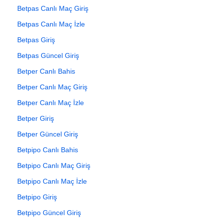
Betpas Canlı Maç Giriş
Betpas Canlı Maç İzle
Betpas Giriş
Betpas Güncel Giriş
Betper Canlı Bahis
Betper Canlı Maç Giriş
Betper Canlı Maç İzle
Betper Giriş
Betper Güncel Giriş
Betpipo Canlı Bahis
Betpipo Canlı Maç Giriş
Betpipo Canlı Maç İzle
Betpipo Giriş
Betpipo Güncel Giriş