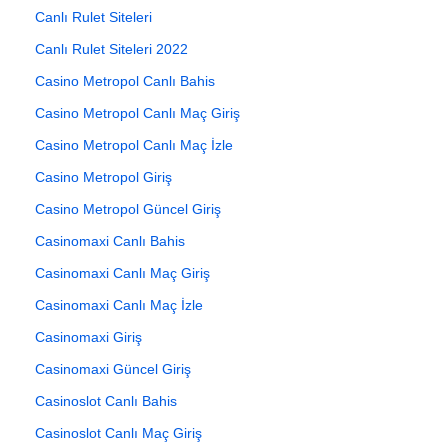
Canlı Rulet Siteleri
Canlı Rulet Siteleri 2022
Casino Metropol Canlı Bahis
Casino Metropol Canlı Maç Giriş
Casino Metropol Canlı Maç İzle
Casino Metropol Giriş
Casino Metropol Güncel Giriş
Casinomaxi Canlı Bahis
Casinomaxi Canlı Maç Giriş
Casinomaxi Canlı Maç İzle
Casinomaxi Giriş
Casinomaxi Güncel Giriş
Casinoslot Canlı Bahis
Casinoslot Canlı Maç Giriş