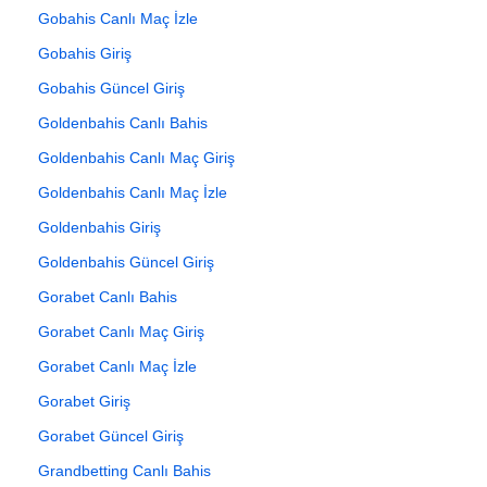
Gobahis Canlı Maç İzle
Gobahis Giriş
Gobahis Güncel Giriş
Goldenbahis Canlı Bahis
Goldenbahis Canlı Maç Giriş
Goldenbahis Canlı Maç İzle
Goldenbahis Giriş
Goldenbahis Güncel Giriş
Gorabet Canlı Bahis
Gorabet Canlı Maç Giriş
Gorabet Canlı Maç İzle
Gorabet Giriş
Gorabet Güncel Giriş
Grandbetting Canlı Bahis