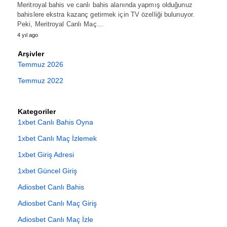
Meritroyal bahis ve canlı bahis alanında yapmış olduğunuz
bahislere ekstra kazanç getirmek için TV özelliği bulunuyor.
Peki, Meritroyal Canlı Maç…
4 yıl ago
Arşivler
Temmuz 2026
Temmuz 2022
Kategoriler
1xbet Canlı Bahis Oyna
1xbet Canlı Maç İzlemek
1xbet Giriş Adresi
1xbet Güncel Giriş
Adiosbet Canlı Bahis
Adiosbet Canlı Maç Giriş
Adiosbet Canlı Maç İzle