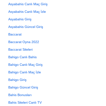
Asyabahis Canlı Maç Giriş
Asyabahis Canlı Maç İzle
Asyabahis Giriş
Asyabahis Güncel Giriş
Baccarat
Baccarat Oyna 2022
Baccarat Siteleri
Bahigo Canlı Bahis
Bahigo Canlı Maç Giriş
Bahigo Canlı Maç İzle
Bahigo Giriş
Bahigo Güncel Giriş
Bahis Bonusları
Bahis Siteleri Canlı TV