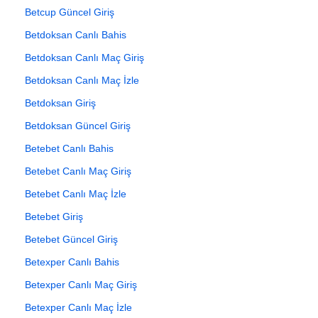
Betcup Güncel Giriş
Betdoksan Canlı Bahis
Betdoksan Canlı Maç Giriş
Betdoksan Canlı Maç İzle
Betdoksan Giriş
Betdoksan Güncel Giriş
Betebet Canlı Bahis
Betebet Canlı Maç Giriş
Betebet Canlı Maç İzle
Betebet Giriş
Betebet Güncel Giriş
Betexper Canlı Bahis
Betexper Canlı Maç Giriş
Betexper Canlı Maç İzle