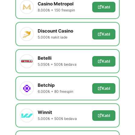
Casino Metropol
Katıl
8.000₺ + 150 freespin
Discount Casino
Katıl
5.000₺ nakit iade
Betelli
Katıl
5.050₺ + 500₺ bedava
Betchip
Katıl
6.000₺ + 80 freespin
Winnit
Katıl
5.000₺ + 500₺ bedava