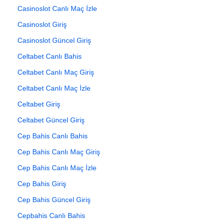
Casinoslot Canlı Maç İzle
Casinoslot Giriş
Casinoslot Güncel Giriş
Celtabet Canlı Bahis
Celtabet Canlı Maç Giriş
Celtabet Canlı Maç İzle
Celtabet Giriş
Celtabet Güncel Giriş
Cep Bahis Canlı Bahis
Cep Bahis Canlı Maç Giriş
Cep Bahis Canlı Maç İzle
Cep Bahis Giriş
Cep Bahis Güncel Giriş
Cepbahis Canlı Bahis