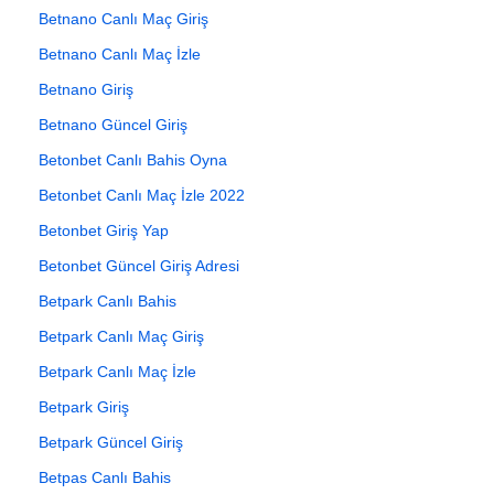
Betnano Canlı Maç Giriş
Betnano Canlı Maç İzle
Betnano Giriş
Betnano Güncel Giriş
Betonbet Canlı Bahis Oyna
Betonbet Canlı Maç İzle 2022
Betonbet Giriş Yap
Betonbet Güncel Giriş Adresi
Betpark Canlı Bahis
Betpark Canlı Maç Giriş
Betpark Canlı Maç İzle
Betpark Giriş
Betpark Güncel Giriş
Betpas Canlı Bahis