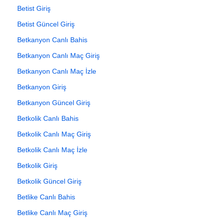
Betist Giriş
Betist Güncel Giriş
Betkanyon Canlı Bahis
Betkanyon Canlı Maç Giriş
Betkanyon Canlı Maç İzle
Betkanyon Giriş
Betkanyon Güncel Giriş
Betkolik Canlı Bahis
Betkolik Canlı Maç Giriş
Betkolik Canlı Maç İzle
Betkolik Giriş
Betkolik Güncel Giriş
Betlike Canlı Bahis
Betlike Canlı Maç Giriş