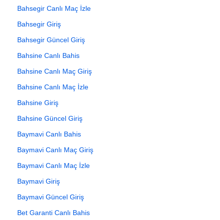
Bahsegir Canlı Maç İzle
Bahsegir Giriş
Bahsegir Güncel Giriş
Bahsine Canlı Bahis
Bahsine Canlı Maç Giriş
Bahsine Canlı Maç İzle
Bahsine Giriş
Bahsine Güncel Giriş
Baymavi Canlı Bahis
Baymavi Canlı Maç Giriş
Baymavi Canlı Maç İzle
Baymavi Giriş
Baymavi Güncel Giriş
Bet Garanti Canlı Bahis