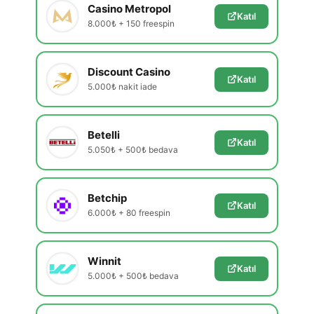
Casino Metropol
Katıl
8.000₺ + 150 freespin
Discount Casino
Katıl
5.000₺ nakit iade
Betelli
Katıl
5.050₺ + 500₺ bedava
Betchip
Katıl
6.000₺ + 80 freespin
Winnit
Katıl
5.000₺ + 500₺ bedava