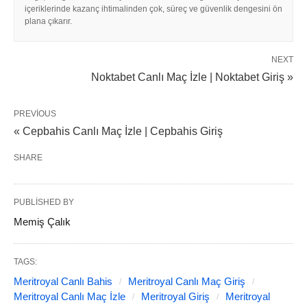
içeriklerinde kazanç ihtimalinden çok, süreç ve güvenlik dengesini ön
plana çıkarır.
NEXT
Noktabet Canlı Maç İzle | Noktabet Giriş »
PREVIOUS
« Cepbahis Canlı Maç İzle | Cepbahis Giriş
SHARE
PUBLISHED BY
Memiş Çalık
TAGS:
Meritroyal Canlı Bahis
Meritroyal Canlı Maç Giriş
Meritroyal Canlı Maç İzle
Meritroyal Giriş
Meritroyal