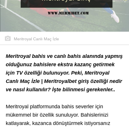
Meritroyal Canlı Maç İzle
Meritroyal bahis ve canlı bahis alanında yapmış
olduğunuz bahislere ekstra kazanç getirmek
için TV özelliği bulunuyor. Peki, Meritroyal
Canlı Maç İzle | Meritroyalbet giriş özelliği nedir
ve nasıl kullanılır? İşte bilinmesi gerekenler..
Meritroyal platformunda bahis severler için
mükemmel bir özellik sunuluyor. Bahislerinizi
katlayarak, kazanca dönüştürmek istiyorsanız