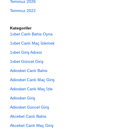
Temmuz 2026
Temmuz 2022
Kategoriler
1xbet Canlı Bahis Oyna
1xbet Canlı Maç İzlemek
1xbet Giriş Adresi
1xbet Güncel Giriş
Adiosbet Canlı Bahis
Adiosbet Canlı Maç Giriş
Adiosbet Canlı Maç İzle
Adiosbet Giriş
Adiosbet Güncel Giriş
Akcebet Canlı Bahis
Akcebet Canlı Maç Giriş