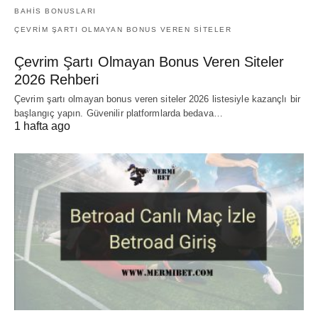
BAHIS BONUSLARI
ÇEVRIM ŞARTI OLMAYAN BONUS VEREN SITELER
Çevrim Şartı Olmayan Bonus Veren Siteler
2026 Rehberi
Çevrim şartı olmayan bonus veren siteler 2026 listesiyle kazançlı bir
başlangıç yapın. Güvenilir platformlarda bedava…
1 hafta ago