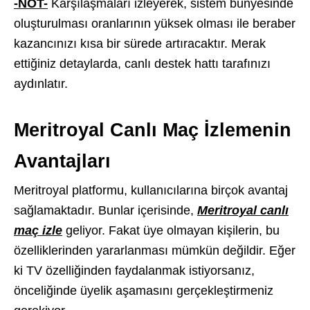
-NOT-
Karşılaşmaları izleyerek, sistem bünyesinde
oluşturulması oranlarının yüksek olması ile beraber
kazancınızı kısa bir sürede artıracaktır. Merak
ettiğiniz detaylarda, canlı destek hattı tarafınızı
aydınlatır.
Meritroyal Canlı Maç İzlemenin
Avantajları
Meritroyal platformu, kullanıcılarına birçok avantaj
sağlamaktadır. Bunlar içerisinde,
Meritroyal canlı
maç izle
geliyor. Fakat üye olmayan kişilerin, bu
özelliklerinden yararlanması mümkün değildir. Eğer
ki TV özelliğinden faydalanmak istiyorsanız,
önceliğinde üyelik aşamasını gerçekleştirmeniz