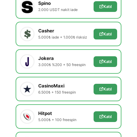
Spino
Katıl
2.000 USDT nakit iade
Casher
Katıl
5.000₺ iade + 1.000₺ risksiz
Jokera
Katıl
3.000₺ %200 + 50 freespin
CasinoMaxi
Katıl
6.500₺ + 150 freespin
Hitpot
Katıl
5.000₺ + 100 freespin