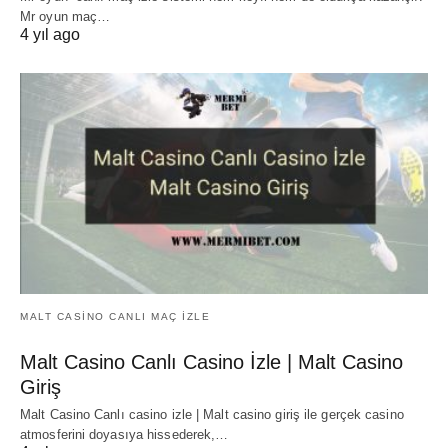
Mr oyun maç…
4 yıl ago
MALT CASINO CANLI MAÇ İZLE
Malt Casino Canlı Casino İzle | Malt Casino
Giriş
Malt Casino Canlı casino izle | Malt casino giriş ile gerçek casino
atmosferini doyasıya hissederek,…