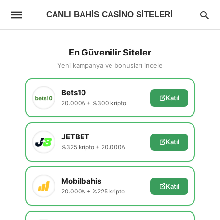
CANLI BAHIS CASINO SITELERI
En Güvenilir Siteler
Yeni kampanya ve bonusları incele
Bets10
Katıl
20.000₺ + %300 kripto
JETBET
Katıl
%325 kripto + 20.000₺
Mobilbahis
Katıl
20.000₺ + %225 kripto