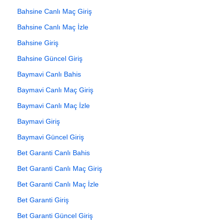
Bahsine Canlı Maç Giriş
Bahsine Canlı Maç İzle
Bahsine Giriş
Bahsine Güncel Giriş
Baymavi Canlı Bahis
Baymavi Canlı Maç Giriş
Baymavi Canlı Maç İzle
Baymavi Giriş
Baymavi Güncel Giriş
Bet Garanti Canlı Bahis
Bet Garanti Canlı Maç Giriş
Bet Garanti Canlı Maç İzle
Bet Garanti Giriş
Bet Garanti Güncel Giriş