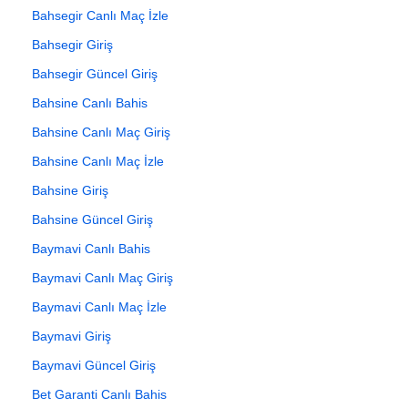
Bahsegir Canlı Maç İzle
Bahsegir Giriş
Bahsegir Güncel Giriş
Bahsine Canlı Bahis
Bahsine Canlı Maç Giriş
Bahsine Canlı Maç İzle
Bahsine Giriş
Bahsine Güncel Giriş
Baymavi Canlı Bahis
Baymavi Canlı Maç Giriş
Baymavi Canlı Maç İzle
Baymavi Giriş
Baymavi Güncel Giriş
Bet Garanti Canlı Bahis