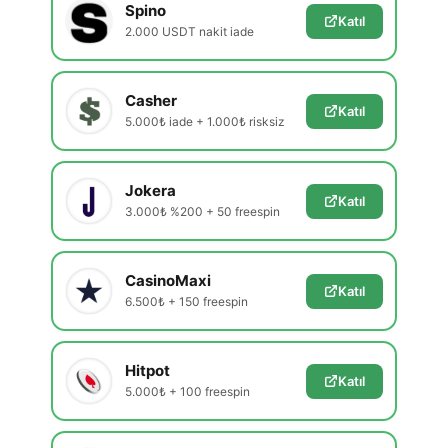
Spino
Katıl
2.000 USDT nakit iade
Casher
Katıl
5.000₺ iade + 1.000₺ risksiz
Jokera
Katıl
3.000₺ %200 + 50 freespin
CasinoMaxi
Katıl
6.500₺ + 150 freespin
Hitpot
Katıl
5.000₺ + 100 freespin