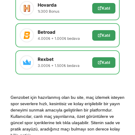
Hovarda
Katıl
%300 Bonus
Betroad
Katıl
4.000₺ + 1.000₺ bedava
Rexbet
Katıl
3.000₺ + 1.500₺ bedava
Genzobet için hazırlanmış olan bu site, maç izlemek isteyen
spor severlere hızlı, kesintisiz ve kolay erişilebilir bir yayın
deneyimi sunmak amacıyla geliştirilen bir platformdur.
Kullanıcılar, canlı maç yayınlarına, özet görüntülere ve
güncel spor içeriklerine tek tıkla ulaşabilir. Sitenin sade ve
pratik arayüzü, aradığınız maçı bulmayı son derece kolay