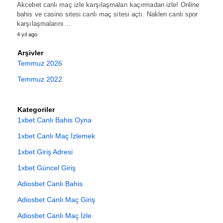
Akcebet canlı maç izle karşılaşmaları kaçırmadan izle! Online
bahis ve casino sitesi canlı maç sitesi açtı. Naklen canlı spor
karşılaşmalarını…
4 yıl ago
Arşivler
Temmuz 2026
Temmuz 2022
Kategoriler
1xbet Canlı Bahis Oyna
1xbet Canlı Maç İzlemek
1xbet Giriş Adresi
1xbet Güncel Giriş
Adiosbet Canlı Bahis
Adiosbet Canlı Maç Giriş
Adiosbet Canlı Maç İzle