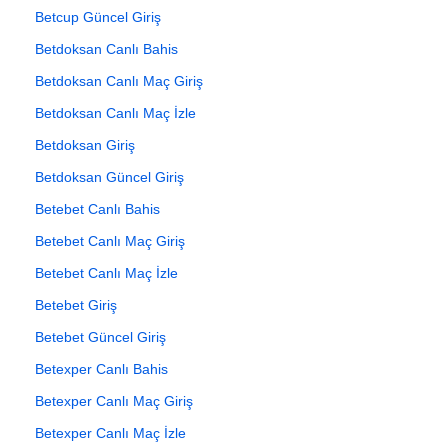
Betcup Güncel Giriş
Betdoksan Canlı Bahis
Betdoksan Canlı Maç Giriş
Betdoksan Canlı Maç İzle
Betdoksan Giriş
Betdoksan Güncel Giriş
Betebet Canlı Bahis
Betebet Canlı Maç Giriş
Betebet Canlı Maç İzle
Betebet Giriş
Betebet Güncel Giriş
Betexper Canlı Bahis
Betexper Canlı Maç Giriş
Betexper Canlı Maç İzle