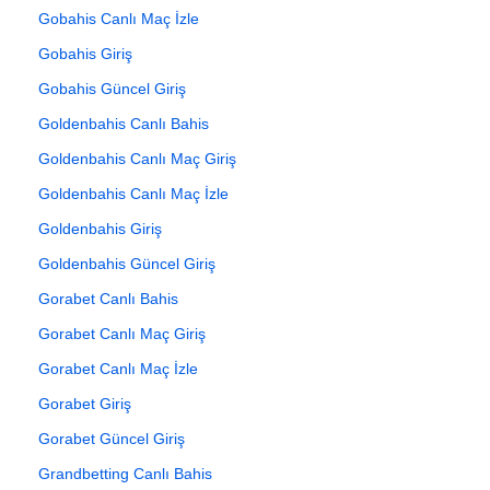
Gobahis Canlı Maç İzle
Gobahis Giriş
Gobahis Güncel Giriş
Goldenbahis Canlı Bahis
Goldenbahis Canlı Maç Giriş
Goldenbahis Canlı Maç İzle
Goldenbahis Giriş
Goldenbahis Güncel Giriş
Gorabet Canlı Bahis
Gorabet Canlı Maç Giriş
Gorabet Canlı Maç İzle
Gorabet Giriş
Gorabet Güncel Giriş
Grandbetting Canlı Bahis