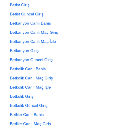
Betist Giriş
Betist Güncel Giriş
Betkanyon Canlı Bahis
Betkanyon Canlı Maç Giriş
Betkanyon Canlı Maç İzle
Betkanyon Giriş
Betkanyon Güncel Giriş
Betkolik Canlı Bahis
Betkolik Canlı Maç Giriş
Betkolik Canlı Maç İzle
Betkolik Giriş
Betkolik Güncel Giriş
Betlike Canlı Bahis
Betlike Canlı Maç Giriş