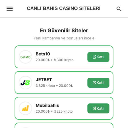
CANLI BAHIS CASINO SITELERI
En Güvenilir Siteler
Yeni kampanya ve bonusları incele
Bets10
Katıl
20.000₺ + %300 kripto
JETBET
Katıl
%325 kripto + 20.000₺
Mobilbahis
Katıl
20.000₺ + %225 kripto