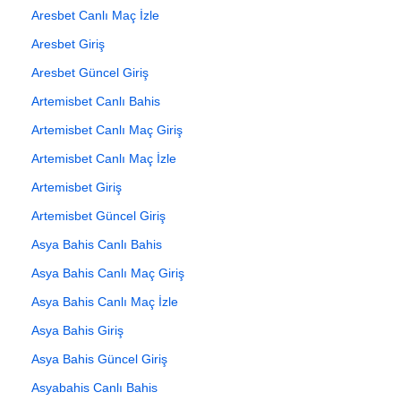
Aresbet Canlı Maç İzle
Aresbet Giriş
Aresbet Güncel Giriş
Artemisbet Canlı Bahis
Artemisbet Canlı Maç Giriş
Artemisbet Canlı Maç İzle
Artemisbet Giriş
Artemisbet Güncel Giriş
Asya Bahis Canlı Bahis
Asya Bahis Canlı Maç Giriş
Asya Bahis Canlı Maç İzle
Asya Bahis Giriş
Asya Bahis Güncel Giriş
Asyabahis Canlı Bahis