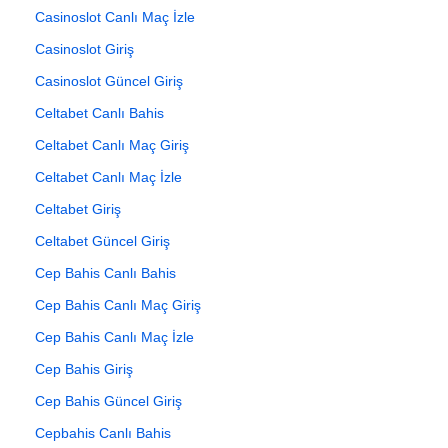
Casinoslot Canlı Maç İzle
Casinoslot Giriş
Casinoslot Güncel Giriş
Celtabet Canlı Bahis
Celtabet Canlı Maç Giriş
Celtabet Canlı Maç İzle
Celtabet Giriş
Celtabet Güncel Giriş
Cep Bahis Canlı Bahis
Cep Bahis Canlı Maç Giriş
Cep Bahis Canlı Maç İzle
Cep Bahis Giriş
Cep Bahis Güncel Giriş
Cepbahis Canlı Bahis