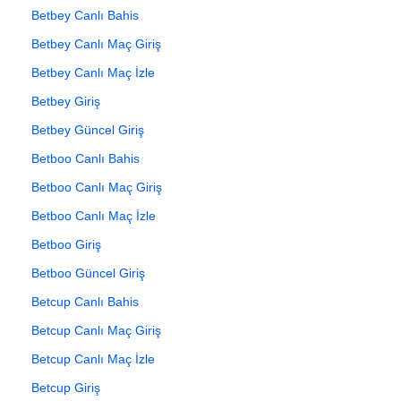
Betbey Canlı Bahis
Betbey Canlı Maç Giriş
Betbey Canlı Maç İzle
Betbey Giriş
Betbey Güncel Giriş
Betboo Canlı Bahis
Betboo Canlı Maç Giriş
Betboo Canlı Maç İzle
Betboo Giriş
Betboo Güncel Giriş
Betcup Canlı Bahis
Betcup Canlı Maç Giriş
Betcup Canlı Maç İzle
Betcup Giriş