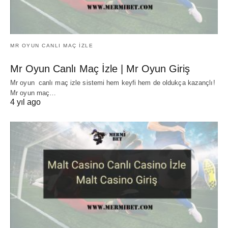
MR OYUN CANLI MAÇ İZLE
Mr Oyun Canlı Maç İzle | Mr Oyun Giriş
Mr oyun canlı maç izle sistemi hem keyfi hem de oldukça kazançlı!
Mr oyun maç…
4 yıl ago