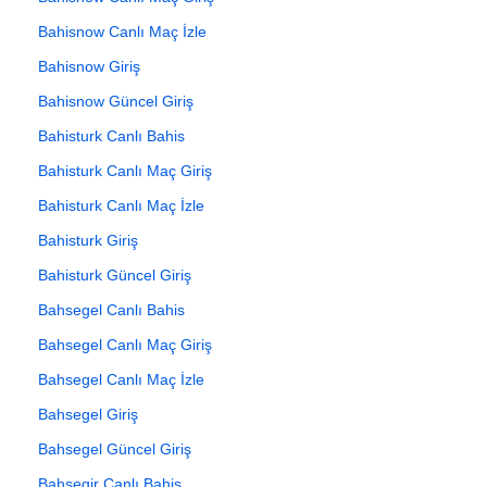
Bahisnow Canlı Maç İzle
Bahisnow Giriş
Bahisnow Güncel Giriş
Bahisturk Canlı Bahis
Bahisturk Canlı Maç Giriş
Bahisturk Canlı Maç İzle
Bahisturk Giriş
Bahisturk Güncel Giriş
Bahsegel Canlı Bahis
Bahsegel Canlı Maç Giriş
Bahsegel Canlı Maç İzle
Bahsegel Giriş
Bahsegel Güncel Giriş
Bahsegir Canlı Bahis