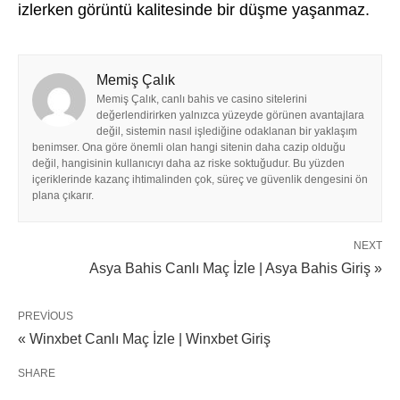
izlerken görüntü kalitesinde bir düşme yaşanmaz.
Memiş Çalık
Memiş Çalık, canlı bahis ve casino sitelerini
değerlendirirken yalnızca yüzeyde görünen avantajlara
değil, sistemin nasıl işlediğine odaklanan bir yaklaşım
benimser. Ona göre önemli olan hangi sitenin daha cazip olduğu
değil, hangisinin kullanıcıyı daha az riske soktuğudur. Bu yüzden
içeriklerinde kazanç ihtimalinden çok, süreç ve güvenlik dengesini ön
plana çıkarır.
NEXT
Asya Bahis Canlı Maç İzle | Asya Bahis Giriş »
PREVIOUS
« Winxbet Canlı Maç İzle | Winxbet Giriş
SHARE