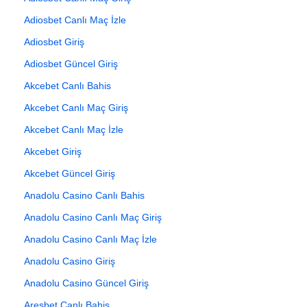
Adiosbet Canlı Maç İzle
Adiosbet Giriş
Adiosbet Güncel Giriş
Akcebet Canlı Bahis
Akcebet Canlı Maç Giriş
Akcebet Canlı Maç İzle
Akcebet Giriş
Akcebet Güncel Giriş
Anadolu Casino Canlı Bahis
Anadolu Casino Canlı Maç Giriş
Anadolu Casino Canlı Maç İzle
Anadolu Casino Giriş
Anadolu Casino Güncel Giriş
Aresbet Canlı Bahis