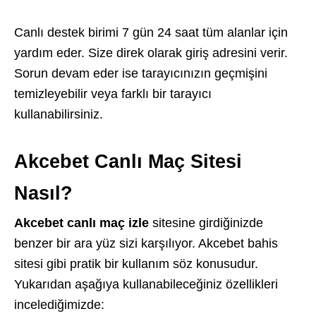
Canlı destek birimi 7 gün 24 saat tüm alanlar için
yardım eder. Size direk olarak giriş adresini verir.
Sorun devam eder ise tarayıcınızın geçmişini
temizleyebilir veya farklı bir tarayıcı
kullanabilirsiniz.
Akcebet Canlı Maç Sitesi
Nasıl?
Akcebet canlı maç izle
sitesine girdiğinizde
benzer bir ara yüz sizi karşılıyor. Akcebet bahis
sitesi gibi pratik bir kullanım söz konusudur.
Yukarıdan aşağıya kullanabileceğiniz özellikleri
incelediğimizde: