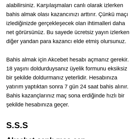
alabilirsiniz. Karşılaşmaları canlı olarak izlerken
bahis almak olası kazancınızı arttırır. Çünkü maçı
izlediğinizde gerçekleşecek olan ihtimalleri daha
net görürsünüz. Bu sayede ücretsiz yayın izlerken
diğer yandan para kazancı elde etmiş olursunuz.
Bahis almak için Akcebet hesabı açmanız gerekir.
18 yaşını doldurduysanız üyelik formunu eksiksiz
bir şekilde doldurmanız yeterlidir. Hesabınıza
yatırım yaptıktan sonra 7 gün 24 saat bahis alınır.
Bahis kazançlarınız maç sona erdiğinde hızlı bir
şekilde hesabınıza geçer.
S.S.S