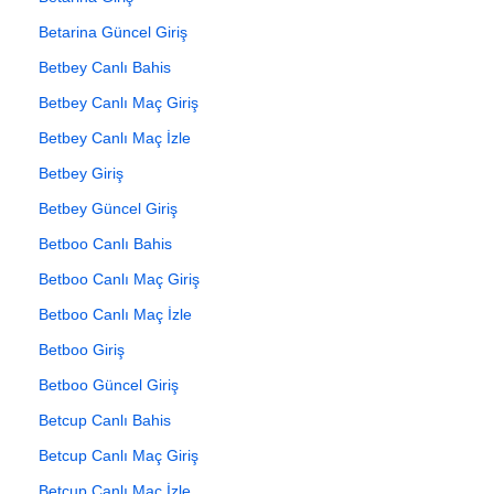
Betarina Güncel Giriş
Betbey Canlı Bahis
Betbey Canlı Maç Giriş
Betbey Canlı Maç İzle
Betbey Giriş
Betbey Güncel Giriş
Betboo Canlı Bahis
Betboo Canlı Maç Giriş
Betboo Canlı Maç İzle
Betboo Giriş
Betboo Güncel Giriş
Betcup Canlı Bahis
Betcup Canlı Maç Giriş
Betcup Canlı Maç İzle