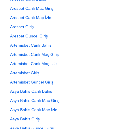
Aresbet Canlı Maç Giriş
Aresbet Canlı Maç İzle
Aresbet Giriş
Aresbet Güncel Giriş
Artemisbet Canlı Bahis
Artemisbet Canlı Maç Giriş
Artemisbet Canlı Maç İzle
Artemisbet Giriş
Artemisbet Güncel Giriş
Asya Bahis Canlı Bahis
Asya Bahis Canlı Maç Giriş
Asya Bahis Canlı Maç İzle
Asya Bahis Giriş
Asya Bahis Güncel Giriş