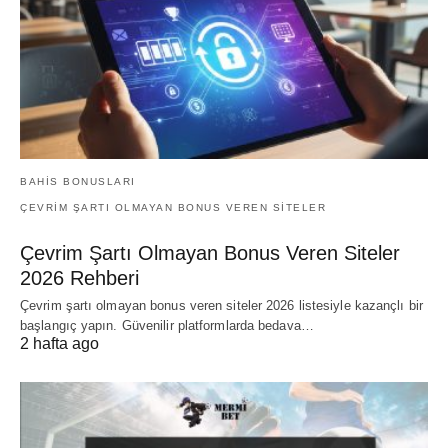
BAHIS BONUSLARI
ÇEVRIM ŞARTI OLMAYAN BONUS VEREN SITELER
Çevrim Şartı Olmayan Bonus Veren Siteler
2026 Rehberi
Çevrim şartı olmayan bonus veren siteler 2026 listesiyle kazançlı bir
başlangıç yapın. Güvenilir platformlarda bedava…
2 hafta ago