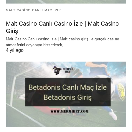
MALT CASINO CANLI MAÇ İZLE
Malt Casino Canlı Casino İzle | Malt Casino
Giriş
Malt Casino Canlı casino izle | Malt casino giriş ile gerçek casino
atmosferini doyasıya hissederek,…
4 yıl ago