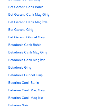
Bet Garanti Canlı Bahis
Bet Garanti Canlı Maç Giriş
Bet Garanti Canlı Maç İzle
Bet Garanti Giriş
Bet Garanti Güncel Giriş
Betadonis Canlı Bahis
Betadonis Canlı Maç Giriş
Betadonis Canlı Maç İzle
Betadonis Giriş
Betadonis Güncel Giriş
Betarina Canlı Bahis
Betarina Canlı Maç Giriş
Betarina Canlı Maç İzle
Betarina Giriş