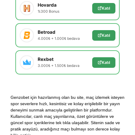
Hovarda
Katıl
%300 Bonus
Betroad
Katıl
4.000₺ + 1.000₺ bedava
Rexbet
Katıl
3.000₺ + 1.500₺ bedava
Genzobet için hazırlanmış olan bu site, maç izlemek isteyen
spor severlere hızlı, kesintisiz ve kolay erişilebilir bir yayın
deneyimi sunmak amacıyla geliştirilen bir platformdur.
Kullanıcılar, canlı maç yayınlarına, özet görüntülere ve
güncel spor içeriklerine tek tıkla ulaşabilir. Sitenin sade ve
pratik arayüzü, aradığınız maçı bulmayı son derece kolay