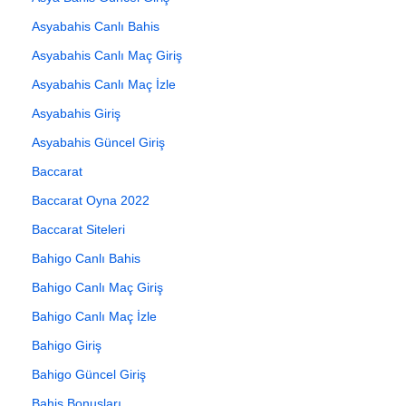
Asyabahis Canlı Bahis
Asyabahis Canlı Maç Giriş
Asyabahis Canlı Maç İzle
Asyabahis Giriş
Asyabahis Güncel Giriş
Baccarat
Baccarat Oyna 2022
Baccarat Siteleri
Bahigo Canlı Bahis
Bahigo Canlı Maç Giriş
Bahigo Canlı Maç İzle
Bahigo Giriş
Bahigo Güncel Giriş
Bahis Bonusları