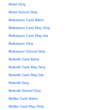
Betist Giriş
Betist Güncel Giriş
Betkanyon Canlı Bahis
Betkanyon Canlı Maç Giriş
Betkanyon Canlı Maç İzle
Betkanyon Giriş
Betkanyon Güncel Giriş
Betkolik Canlı Bahis
Betkolik Canlı Maç Giriş
Betkolik Canlı Maç İzle
Betkolik Giriş
Betkolik Güncel Giriş
Betlike Canlı Bahis
Betlike Canlı Maç Giriş