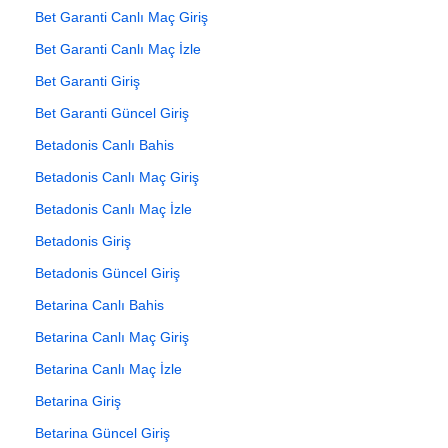
Bet Garanti Canlı Maç Giriş
Bet Garanti Canlı Maç İzle
Bet Garanti Giriş
Bet Garanti Güncel Giriş
Betadonis Canlı Bahis
Betadonis Canlı Maç Giriş
Betadonis Canlı Maç İzle
Betadonis Giriş
Betadonis Güncel Giriş
Betarina Canlı Bahis
Betarina Canlı Maç Giriş
Betarina Canlı Maç İzle
Betarina Giriş
Betarina Güncel Giriş