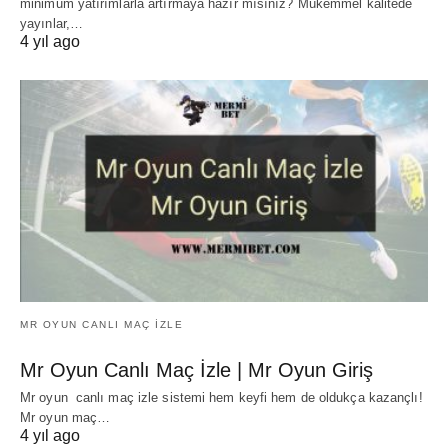
minimum yatırımlarla artırmaya hazır mısınız? Mükemmel kalitede
yayınlar,…
4 yıl ago
MR OYUN CANLI MAÇ İZLE
Mr Oyun Canlı Maç İzle | Mr Oyun Giriş
Mr oyun canlı maç izle sistemi hem keyfi hem de oldukça kazançlı!
Mr oyun maç…
4 yıl ago