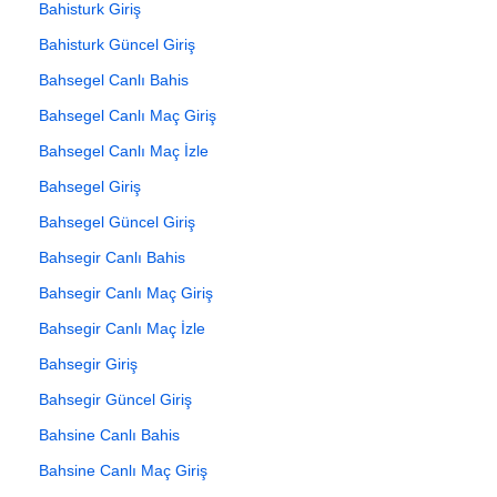
Bahisturk Giriş
Bahisturk Güncel Giriş
Bahsegel Canlı Bahis
Bahsegel Canlı Maç Giriş
Bahsegel Canlı Maç İzle
Bahsegel Giriş
Bahsegel Güncel Giriş
Bahsegir Canlı Bahis
Bahsegir Canlı Maç Giriş
Bahsegir Canlı Maç İzle
Bahsegir Giriş
Bahsegir Güncel Giriş
Bahsine Canlı Bahis
Bahsine Canlı Maç Giriş