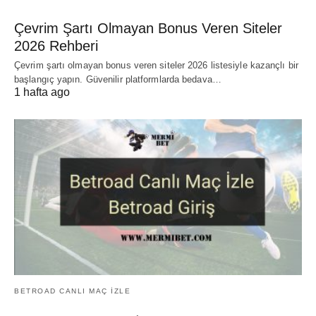
Çevrim Şartı Olmayan Bonus Veren Siteler
2026 Rehberi
Çevrim şartı olmayan bonus veren siteler 2026 listesiyle kazançlı bir
başlangıç yapın. Güvenilir platformlarda bedava…
1 hafta ago
BETROAD CANLI MAÇ İZLE