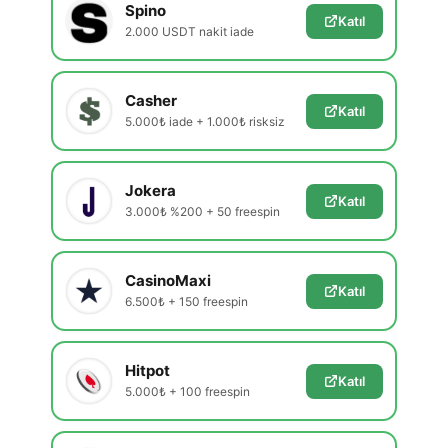
Spino
Katıl
2.000 USDT nakit iade
Casher
Katıl
5.000₺ iade + 1.000₺ risksiz
Jokera
Katıl
3.000₺ %200 + 50 freespin
CasinoMaxi
Katıl
6.500₺ + 150 freespin
Hitpot
Katıl
5.000₺ + 100 freespin