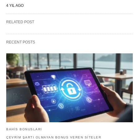
4 YIL AGO
RELATED POST
RECENT POSTS
BAHIS BONUSLARI
ÇEVRIM ŞARTI OLMAYAN BONUS VEREN SITELER