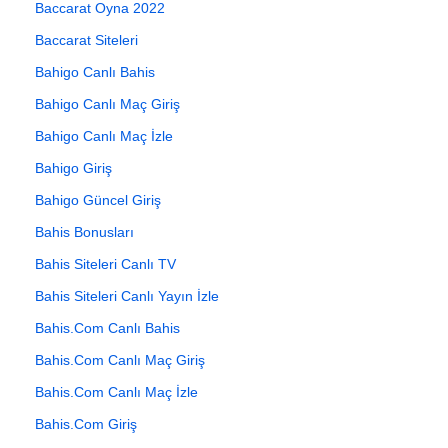
Baccarat Oyna 2022
Baccarat Siteleri
Bahigo Canlı Bahis
Bahigo Canlı Maç Giriş
Bahigo Canlı Maç İzle
Bahigo Giriş
Bahigo Güncel Giriş
Bahis Bonusları
Bahis Siteleri Canlı TV
Bahis Siteleri Canlı Yayın İzle
Bahis.Com Canlı Bahis
Bahis.Com Canlı Maç Giriş
Bahis.Com Canlı Maç İzle
Bahis.Com Giriş