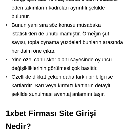
eden takımların kadroları ayrıntılı şekilde
bulunur.
Bunun yanı sıra söz konusu müsabaka
istatistikleri de unutulmamıştır. Örneğin şut
sayısı, topla oynama yüzdeleri bunların arasında
her daim öne çıkar.
Yine özel canlı skor alanı sayesinde oyuncu
değişikliklerinin görülmesi çok basittir.
Özellikle dikkat çeken daha farklı bir bilgi ise
kartlardır. Sarı veya kırmızı kartların detaylı
şekilde sunulması avantaj anlamını taşır.
1xbet Firması Site Girişi
Nedir?