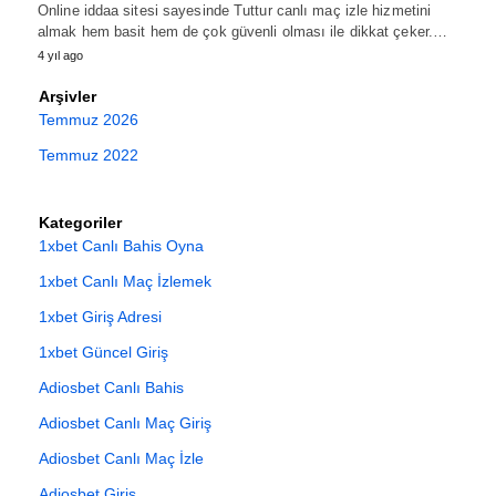
Online iddaa sitesi sayesinde Tuttur canlı maç izle hizmetini
almak hem basit hem de çok güvenli olması ile dikkat çeker.…
4 yıl ago
Arşivler
Temmuz 2026
Temmuz 2022
Kategoriler
1xbet Canlı Bahis Oyna
1xbet Canlı Maç İzlemek
1xbet Giriş Adresi
1xbet Güncel Giriş
Adiosbet Canlı Bahis
Adiosbet Canlı Maç Giriş
Adiosbet Canlı Maç İzle
Adiosbet Giriş