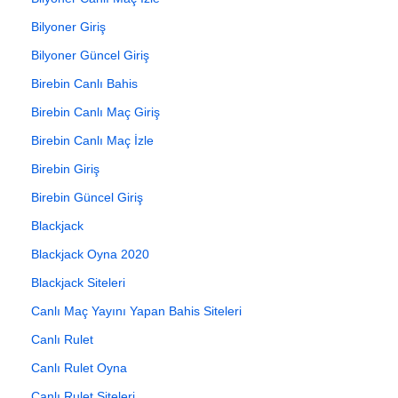
Bilyoner Giriş
Bilyoner Güncel Giriş
Birebin Canlı Bahis
Birebin Canlı Maç Giriş
Birebin Canlı Maç İzle
Birebin Giriş
Birebin Güncel Giriş
Blackjack
Blackjack Oyna 2020
Blackjack Siteleri
Canlı Maç Yayını Yapan Bahis Siteleri
Canlı Rulet
Canlı Rulet Oyna
Canlı Rulet Siteleri