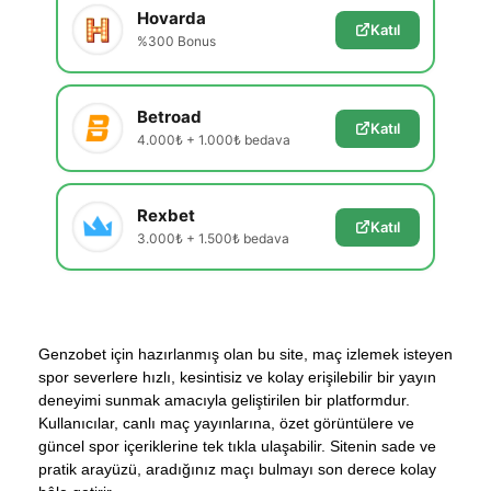
Hovarda
Katıl
%300 Bonus
Betroad
Katıl
4.000₺ + 1.000₺ bedava
Rexbet
Katıl
3.000₺ + 1.500₺ bedava
Genzobet için hazırlanmış olan bu site, maç izlemek isteyen
spor severlere hızlı, kesintisiz ve kolay erişilebilir bir yayın
deneyimi sunmak amacıyla geliştirilen bir platformdur.
Kullanıcılar, canlı maç yayınlarına, özet görüntülere ve
güncel spor içeriklerine tek tıkla ulaşabilir. Sitenin sade ve
pratik arayüzü, aradığınız maçı bulmayı son derece kolay