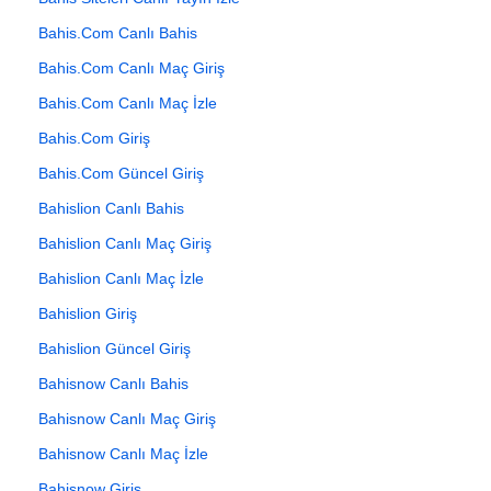
Bahis.Com Canlı Bahis
Bahis.Com Canlı Maç Giriş
Bahis.Com Canlı Maç İzle
Bahis.Com Giriş
Bahis.Com Güncel Giriş
Bahislion Canlı Bahis
Bahislion Canlı Maç Giriş
Bahislion Canlı Maç İzle
Bahislion Giriş
Bahislion Güncel Giriş
Bahisnow Canlı Bahis
Bahisnow Canlı Maç Giriş
Bahisnow Canlı Maç İzle
Bahisnow Giriş