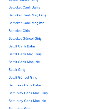
Betticket Canlı Bahis
Betticket Canlı Maç Giriş
Betticket Canlı Maç İzle
Betticket Giriş
Betticket Güncel Giriş
Bettilt Canlı Bahis
Bettilt Canlı Maç Giriş
Bettilt Canlı Maç İzle
Bettilt Giriş
Bettilt Güncel Giriş
Betturkey Canlı Bahis
Betturkey Canlı Maç Giriş
Betturkey Canlı Maç İzle
Betturkey Giriş