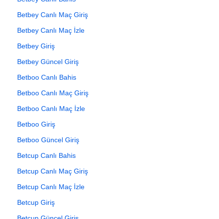
Betbey Canlı Maç Giriş
Betbey Canlı Maç İzle
Betbey Giriş
Betbey Güncel Giriş
Betboo Canlı Bahis
Betboo Canlı Maç Giriş
Betboo Canlı Maç İzle
Betboo Giriş
Betboo Güncel Giriş
Betcup Canlı Bahis
Betcup Canlı Maç Giriş
Betcup Canlı Maç İzle
Betcup Giriş
Betcup Güncel Giriş