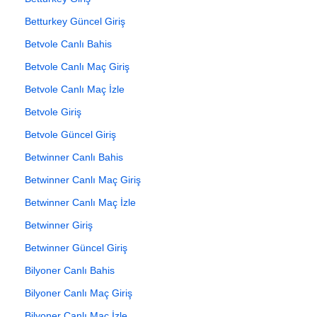
Betturkey Güncel Giriş
Betvole Canlı Bahis
Betvole Canlı Maç Giriş
Betvole Canlı Maç İzle
Betvole Giriş
Betvole Güncel Giriş
Betwinner Canlı Bahis
Betwinner Canlı Maç Giriş
Betwinner Canlı Maç İzle
Betwinner Giriş
Betwinner Güncel Giriş
Bilyoner Canlı Bahis
Bilyoner Canlı Maç Giriş
Bilyoner Canlı Maç İzle