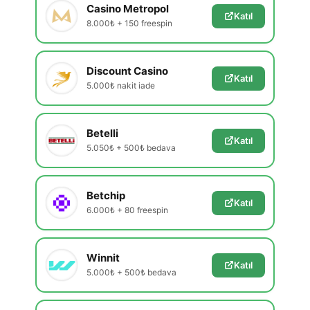
Casino Metropol
Katıl
8.000₺ + 150 freespin
Discount Casino
Katıl
5.000₺ nakit iade
Betelli
Katıl
5.050₺ + 500₺ bedava
Betchip
Katıl
6.000₺ + 80 freespin
Winnit
Katıl
5.000₺ + 500₺ bedava