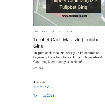
TULIPBET CANLI MAÇ İZLE
Tulipbet Canlı Maç İzle | Tulipbet
Giriş
Tulipbet canlı maç izle özelliği ile karşılaşmaları
kaçırma! Online bet ofisi canlı maç izleme sitesidir.
Canlı maç izleme detayları sizlerle!…
4 yıl ago
Arşivler
Temmuz 2026
Temmuz 2022