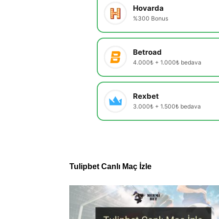
Hovarda
%300 Bonus
Betroad
4.000₺ + 1.000₺ bedava
Rexbet
3.000₺ + 1.500₺ bedava
Tulipbet Canlı Maç İzle