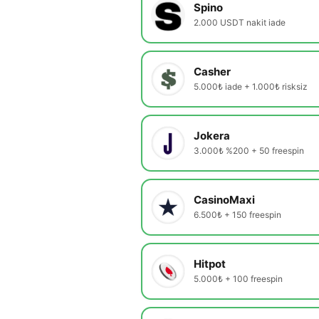
Spino
2.000 USDT nakit iade
Casher
5.000₺ iade + 1.000₺ risksiz
Jokera
3.000₺ %200 + 50 freespin
CasinoMaxi
6.500₺ + 150 freespin
Hitpot
5.000₺ + 100 freespin