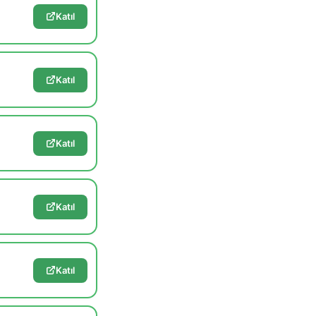
Katıl
Katıl
Katıl
Katıl
Katıl