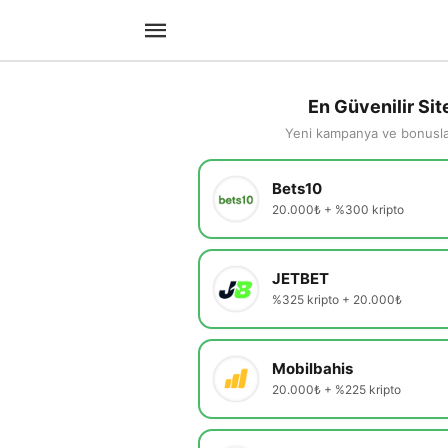
En Güvenilir Sit
Yeni kampanya ve bonuslar
Bets10
20.000₺ + %300 kripto
JETBET
%325 kripto + 20.000₺
Mobilbahis
20.000₺ + %225 kripto