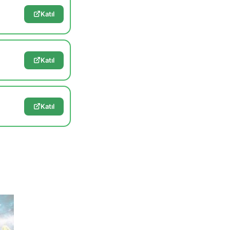
Katıl
Katıl
Katıl