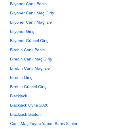
Bilyoner Canlı Bahis
Bilyoner Canlı Maç Giriş
Bilyoner Canlı Maç İzle
Bilyoner Giriş
Bilyoner Güncel Giriş
Birebin Canlı Bahis
Birebin Canlı Maç Giriş
Birebin Canlı Maç İzle
Birebin Giriş
Birebin Güncel Giriş
Blackjack
Blackjack Oyna 2020
Blackjack Siteleri
Canlı Maç Yayını Yapan Bahis Siteleri