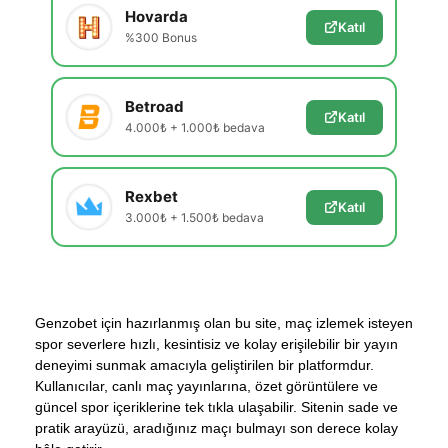
Hovarda
Katıl
%300 Bonus
Betroad
Katıl
4.000₺ + 1.000₺ bedava
Rexbet
Katıl
3.000₺ + 1.500₺ bedava
Genzobet için hazırlanmış olan bu site, maç izlemek isteyen
spor severlere hızlı, kesintisiz ve kolay erişilebilir bir yayın
deneyimi sunmak amacıyla geliştirilen bir platformdur.
Kullanıcılar, canlı maç yayınlarına, özet görüntülere ve
güncel spor içeriklerine tek tıkla ulaşabilir. Sitenin sade ve
pratik arayüzü, aradığınız maçı bulmayı son derece kolay