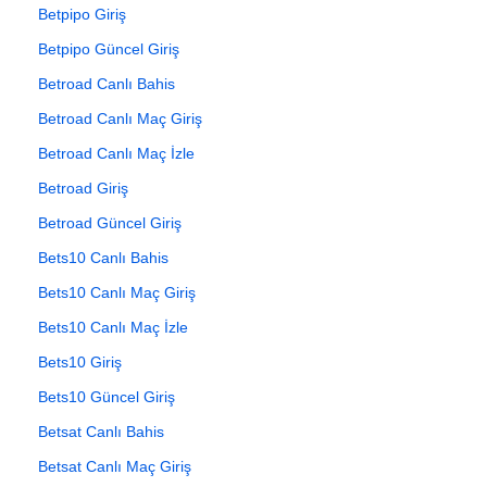
Betpipo Giriş
Betpipo Güncel Giriş
Betroad Canlı Bahis
Betroad Canlı Maç Giriş
Betroad Canlı Maç İzle
Betroad Giriş
Betroad Güncel Giriş
Bets10 Canlı Bahis
Bets10 Canlı Maç Giriş
Bets10 Canlı Maç İzle
Bets10 Giriş
Bets10 Güncel Giriş
Betsat Canlı Bahis
Betsat Canlı Maç Giriş