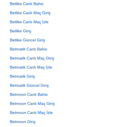
Betlike Canlı Bahis
Betlike Canlı Maç Giriş
Betlike Canlı Maç İzle
Betlike Giriş
Betlike Güncel Giriş
Betmatik Canlı Bahis
Betmatik Canlı Maç Giriş
Betmatik Canlı Maç İzle
Betmatik Giriş
Betmatik Güncel Giriş
Betmoon Canlı Bahis
Betmoon Canlı Maç Giriş
Betmoon Canlı Maç İzle
Betmoon Giriş