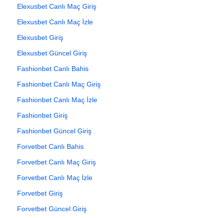
Elexusbet Canlı Maç Giriş
Elexusbet Canlı Maç İzle
Elexusbet Giriş
Elexusbet Güncel Giriş
Fashionbet Canlı Bahis
Fashionbet Canlı Maç Giriş
Fashionbet Canlı Maç İzle
Fashionbet Giriş
Fashionbet Güncel Giriş
Forvetbet Canlı Bahis
Forvetbet Canlı Maç Giriş
Forvetbet Canlı Maç İzle
Forvetbet Giriş
Forvetbet Güncel Giriş