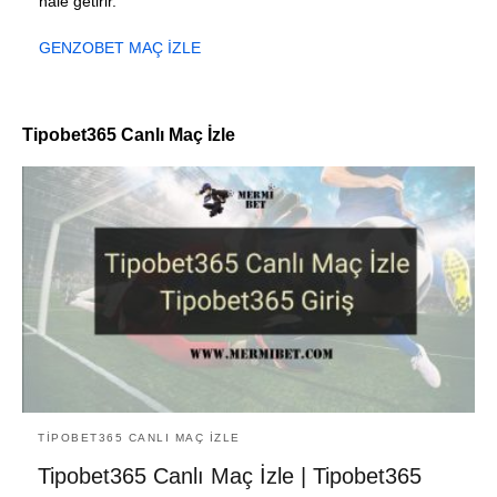
hâle getirir.
GENZOBET MAÇ İZLE
Tipobet365 Canlı Maç İzle
TIPOBET365 CANLI MAÇ İZLE
Tipobet365 Canlı Maç İzle | Tipobet365