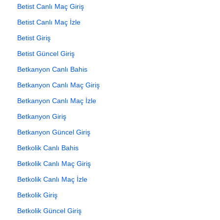
Betist Canlı Maç Giriş
Betist Canlı Maç İzle
Betist Giriş
Betist Güncel Giriş
Betkanyon Canlı Bahis
Betkanyon Canlı Maç Giriş
Betkanyon Canlı Maç İzle
Betkanyon Giriş
Betkanyon Güncel Giriş
Betkolik Canlı Bahis
Betkolik Canlı Maç Giriş
Betkolik Canlı Maç İzle
Betkolik Giriş
Betkolik Güncel Giriş