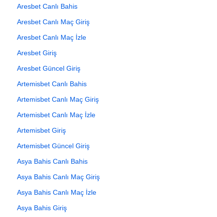
Aresbet Canlı Bahis
Aresbet Canlı Maç Giriş
Aresbet Canlı Maç İzle
Aresbet Giriş
Aresbet Güncel Giriş
Artemisbet Canlı Bahis
Artemisbet Canlı Maç Giriş
Artemisbet Canlı Maç İzle
Artemisbet Giriş
Artemisbet Güncel Giriş
Asya Bahis Canlı Bahis
Asya Bahis Canlı Maç Giriş
Asya Bahis Canlı Maç İzle
Asya Bahis Giriş