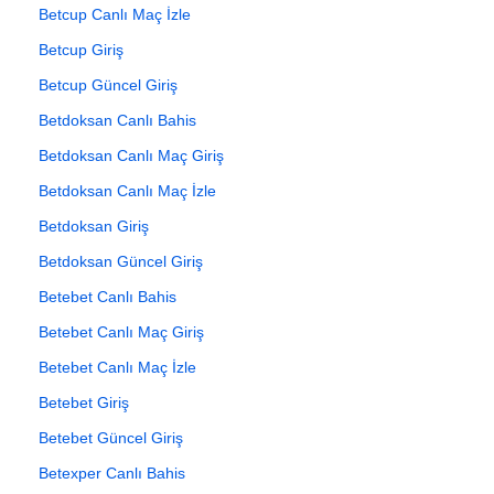
Betcup Canlı Maç İzle
Betcup Giriş
Betcup Güncel Giriş
Betdoksan Canlı Bahis
Betdoksan Canlı Maç Giriş
Betdoksan Canlı Maç İzle
Betdoksan Giriş
Betdoksan Güncel Giriş
Betebet Canlı Bahis
Betebet Canlı Maç Giriş
Betebet Canlı Maç İzle
Betebet Giriş
Betebet Güncel Giriş
Betexper Canlı Bahis