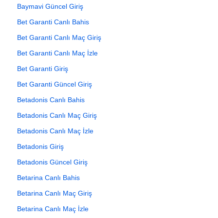
Baymavi Güncel Giriş
Bet Garanti Canlı Bahis
Bet Garanti Canlı Maç Giriş
Bet Garanti Canlı Maç İzle
Bet Garanti Giriş
Bet Garanti Güncel Giriş
Betadonis Canlı Bahis
Betadonis Canlı Maç Giriş
Betadonis Canlı Maç İzle
Betadonis Giriş
Betadonis Güncel Giriş
Betarina Canlı Bahis
Betarina Canlı Maç Giriş
Betarina Canlı Maç İzle