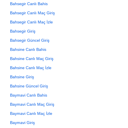
Bahsegir Canlı Bahis
Bahsegir Canlı Maç Giriş
Bahsegir Canlı Maç İzle
Bahsegir Giriş
Bahsegir Güncel Giriş
Bahsine Canlı Bahis
Bahsine Canlı Maç Giriş
Bahsine Canlı Maç İzle
Bahsine Giriş
Bahsine Güncel Giriş
Baymavi Canlı Bahis
Baymavi Canlı Maç Giriş
Baymavi Canlı Maç İzle
Baymavi Giriş