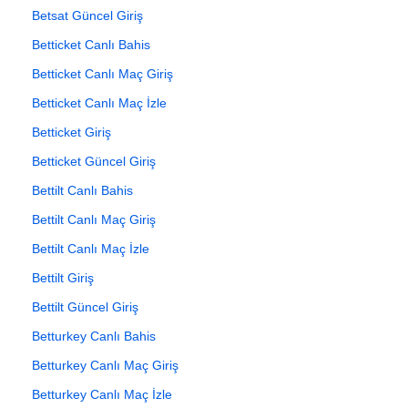
Betsat Güncel Giriş
Betticket Canlı Bahis
Betticket Canlı Maç Giriş
Betticket Canlı Maç İzle
Betticket Giriş
Betticket Güncel Giriş
Bettilt Canlı Bahis
Bettilt Canlı Maç Giriş
Bettilt Canlı Maç İzle
Bettilt Giriş
Bettilt Güncel Giriş
Betturkey Canlı Bahis
Betturkey Canlı Maç Giriş
Betturkey Canlı Maç İzle