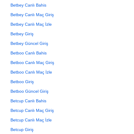
Betbey Canlı Bahis
Betbey Canlı Maç Giriş
Betbey Canlı Maç İzle
Betbey Giriş
Betbey Güncel Giriş
Betboo Canlı Bahis
Betboo Canlı Maç Giriş
Betboo Canlı Maç İzle
Betboo Giriş
Betboo Güncel Giriş
Betcup Canlı Bahis
Betcup Canlı Maç Giriş
Betcup Canlı Maç İzle
Betcup Giriş