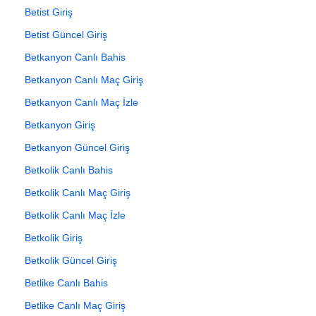
Betist Giriş
Betist Güncel Giriş
Betkanyon Canlı Bahis
Betkanyon Canlı Maç Giriş
Betkanyon Canlı Maç İzle
Betkanyon Giriş
Betkanyon Güncel Giriş
Betkolik Canlı Bahis
Betkolik Canlı Maç Giriş
Betkolik Canlı Maç İzle
Betkolik Giriş
Betkolik Güncel Giriş
Betlike Canlı Bahis
Betlike Canlı Maç Giriş