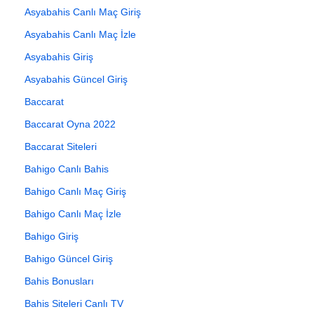
Asyabahis Canlı Maç Giriş
Asyabahis Canlı Maç İzle
Asyabahis Giriş
Asyabahis Güncel Giriş
Baccarat
Baccarat Oyna 2022
Baccarat Siteleri
Bahigo Canlı Bahis
Bahigo Canlı Maç Giriş
Bahigo Canlı Maç İzle
Bahigo Giriş
Bahigo Güncel Giriş
Bahis Bonusları
Bahis Siteleri Canlı TV