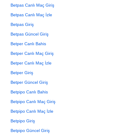
Betpas Canlı Maç Giriş
Betpas Canlı Maç İzle
Betpas Giriş
Betpas Güncel Giriş
Betper Canlı Bahis
Betper Canlı Maç Giriş
Betper Canlı Maç İzle
Betper Giriş
Betper Güncel Giriş
Betpipo Canlı Bahis
Betpipo Canlı Maç Giriş
Betpipo Canlı Maç İzle
Betpipo Giriş
Betpipo Güncel Giriş