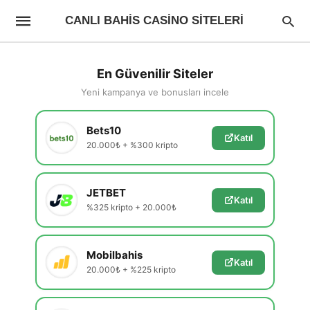
CANLI BAHIS CASINO SITELERI
En Güvenilir Siteler
Yeni kampanya ve bonusları incele
Bets10
Katıl
20.000₺ + %300 kripto
JETBET
Katıl
%325 kripto + 20.000₺
Mobilbahis
Katıl
20.000₺ + %225 kripto