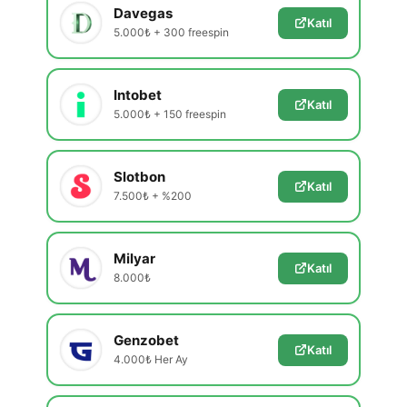
Davegas
Katıl
5.000₺ + 300 freespin
Intobet
Katıl
5.000₺ + 150 freespin
Slotbon
Katıl
7.500₺ + %200
Milyar
Katıl
8.000₺
Genzobet
Katıl
4.000₺ Her Ay