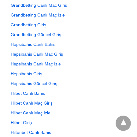
Grandbetting Canlı Maç Giriş
Grandbetting Canlı Maç İzle
Grandbetting Giriş
Grandbetting Güncel Giriş
Hepsibahis Canlı Bahis
Hepsibahis Canlı Maç Giriş
Hepsibahis Canlı Maç İzle
Hepsibahis Giriş
Hepsibahis Güncel Giriş
Hilbet Canlı Bahis
Hilbet Canlı Maç Giriş
Hilbet Canlı Maç İzle
Hilbet Giriş
Hiltonbet Canlı Bahis