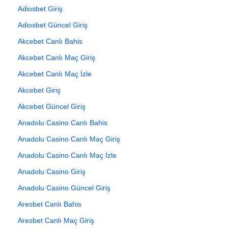
Adiosbet Giriş
Adiosbet Güncel Giriş
Akcebet Canlı Bahis
Akcebet Canlı Maç Giriş
Akcebet Canlı Maç İzle
Akcebet Giriş
Akcebet Güncel Giriş
Anadolu Casino Canlı Bahis
Anadolu Casino Canlı Maç Giriş
Anadolu Casino Canlı Maç İzle
Anadolu Casino Giriş
Anadolu Casino Güncel Giriş
Aresbet Canlı Bahis
Aresbet Canlı Maç Giriş