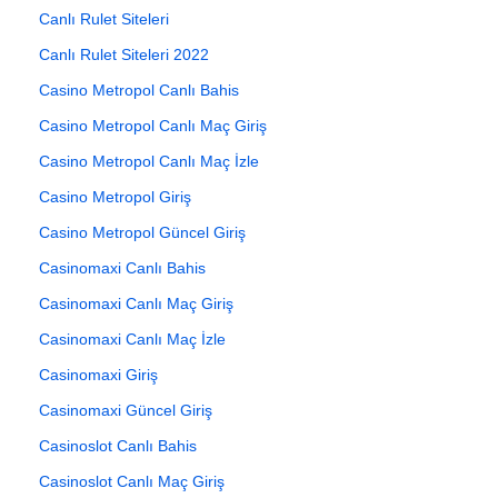
Canlı Rulet Siteleri
Canlı Rulet Siteleri 2022
Casino Metropol Canlı Bahis
Casino Metropol Canlı Maç Giriş
Casino Metropol Canlı Maç İzle
Casino Metropol Giriş
Casino Metropol Güncel Giriş
Casinomaxi Canlı Bahis
Casinomaxi Canlı Maç Giriş
Casinomaxi Canlı Maç İzle
Casinomaxi Giriş
Casinomaxi Güncel Giriş
Casinoslot Canlı Bahis
Casinoslot Canlı Maç Giriş