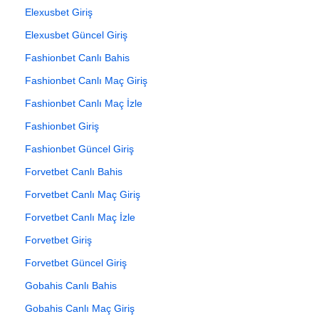
Elexusbet Giriş
Elexusbet Güncel Giriş
Fashionbet Canlı Bahis
Fashionbet Canlı Maç Giriş
Fashionbet Canlı Maç İzle
Fashionbet Giriş
Fashionbet Güncel Giriş
Forvetbet Canlı Bahis
Forvetbet Canlı Maç Giriş
Forvetbet Canlı Maç İzle
Forvetbet Giriş
Forvetbet Güncel Giriş
Gobahis Canlı Bahis
Gobahis Canlı Maç Giriş