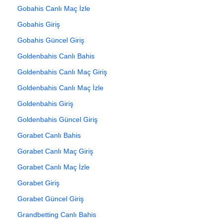
Gobahis Canlı Maç İzle
Gobahis Giriş
Gobahis Güncel Giriş
Goldenbahis Canlı Bahis
Goldenbahis Canlı Maç Giriş
Goldenbahis Canlı Maç İzle
Goldenbahis Giriş
Goldenbahis Güncel Giriş
Gorabet Canlı Bahis
Gorabet Canlı Maç Giriş
Gorabet Canlı Maç İzle
Gorabet Giriş
Gorabet Güncel Giriş
Grandbetting Canlı Bahis