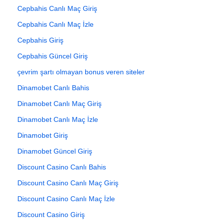
Cepbahis Canlı Maç Giriş
Cepbahis Canlı Maç İzle
Cepbahis Giriş
Cepbahis Güncel Giriş
çevrim şartı olmayan bonus veren siteler
Dinamobet Canlı Bahis
Dinamobet Canlı Maç Giriş
Dinamobet Canlı Maç İzle
Dinamobet Giriş
Dinamobet Güncel Giriş
Discount Casino Canlı Bahis
Discount Casino Canlı Maç Giriş
Discount Casino Canlı Maç İzle
Discount Casino Giriş