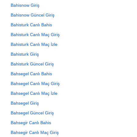
Bahisnow Giriş
Bahisnow Güncel Giriş
Bahisturk Canlı Bahis
Bahisturk Canlı Maç Giriş
Bahisturk Canlı Maç İzle
Bahisturk Giriş
Bahisturk Güncel Giriş
Bahsegel Canlı Bahis
Bahsegel Canlı Maç Giriş
Bahsegel Canlı Maç İzle
Bahsegel Giriş
Bahsegel Güncel Giriş
Bahsegir Canlı Bahis
Bahsegir Canlı Maç Giriş