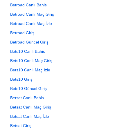
Betroad Canlı Bahis
Betroad Canlı Maç Giriş
Betroad Canlı Maç İzle
Betroad Giriş
Betroad Güncel Giriş
Bets10 Canlı Bahis
Bets10 Canlı Maç Giriş
Bets10 Canlı Maç İzle
Bets10 Giriş
Bets10 Güncel Giriş
Betsat Canlı Bahis
Betsat Canlı Maç Giriş
Betsat Canlı Maç İzle
Betsat Giriş