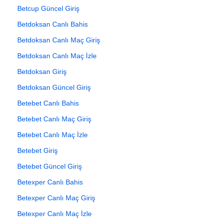
Betcup Güncel Giriş
Betdoksan Canlı Bahis
Betdoksan Canlı Maç Giriş
Betdoksan Canlı Maç İzle
Betdoksan Giriş
Betdoksan Güncel Giriş
Betebet Canlı Bahis
Betebet Canlı Maç Giriş
Betebet Canlı Maç İzle
Betebet Giriş
Betebet Güncel Giriş
Betexper Canlı Bahis
Betexper Canlı Maç Giriş
Betexper Canlı Maç İzle