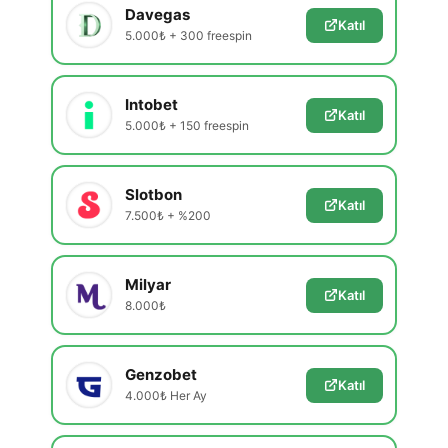
Davegas
Katıl
5.000₺ + 300 freespin
Intobet
Katıl
5.000₺ + 150 freespin
Slotbon
Katıl
7.500₺ + %200
Milyar
Katıl
8.000₺
Genzobet
Katıl
4.000₺ Her Ay