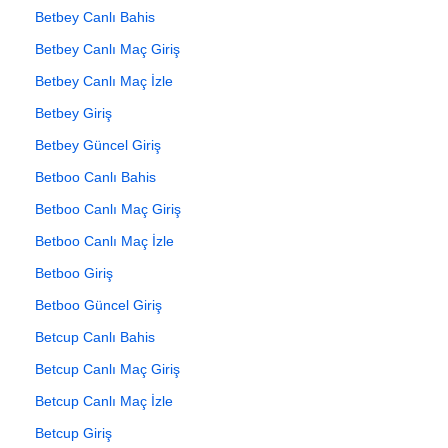
Betbey Canlı Bahis
Betbey Canlı Maç Giriş
Betbey Canlı Maç İzle
Betbey Giriş
Betbey Güncel Giriş
Betboo Canlı Bahis
Betboo Canlı Maç Giriş
Betboo Canlı Maç İzle
Betboo Giriş
Betboo Güncel Giriş
Betcup Canlı Bahis
Betcup Canlı Maç Giriş
Betcup Canlı Maç İzle
Betcup Giriş