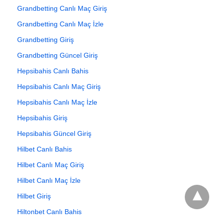
Grandbetting Canlı Maç Giriş
Grandbetting Canlı Maç İzle
Grandbetting Giriş
Grandbetting Güncel Giriş
Hepsibahis Canlı Bahis
Hepsibahis Canlı Maç Giriş
Hepsibahis Canlı Maç İzle
Hepsibahis Giriş
Hepsibahis Güncel Giriş
Hilbet Canlı Bahis
Hilbet Canlı Maç Giriş
Hilbet Canlı Maç İzle
Hilbet Giriş
Hiltonbet Canlı Bahis