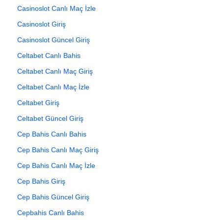
Casinoslot Canlı Maç İzle
Casinoslot Giriş
Casinoslot Güncel Giriş
Celtabet Canlı Bahis
Celtabet Canlı Maç Giriş
Celtabet Canlı Maç İzle
Celtabet Giriş
Celtabet Güncel Giriş
Cep Bahis Canlı Bahis
Cep Bahis Canlı Maç Giriş
Cep Bahis Canlı Maç İzle
Cep Bahis Giriş
Cep Bahis Güncel Giriş
Cepbahis Canlı Bahis