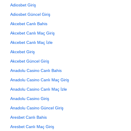
Adiosbet Giriş
Adiosbet Güncel Giriş
Akcebet Canlı Bahis
Akcebet Canlı Maç Giriş
Akcebet Canlı Maç İzle
Akcebet Giriş
Akcebet Güncel Giriş
Anadolu Casino Canlı Bahis
Anadolu Casino Canlı Maç Giriş
Anadolu Casino Canlı Maç İzle
Anadolu Casino Giriş
Anadolu Casino Güncel Giriş
Aresbet Canlı Bahis
Aresbet Canlı Maç Giriş