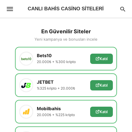
CANLI BAHIS CASINO SITELERI
En Güvenilir Siteler
Yeni kampanya ve bonusları incele
Bets10
Katıl
20.000₺ + %300 kripto
JETBET
Katıl
%325 kripto + 20.000₺
Mobilbahis
Katıl
20.000₺ + %225 kripto