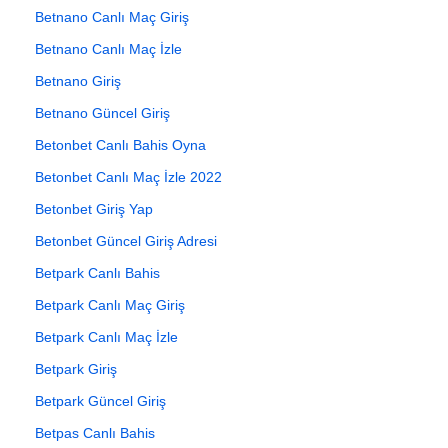
Betnano Canlı Maç Giriş
Betnano Canlı Maç İzle
Betnano Giriş
Betnano Güncel Giriş
Betonbet Canlı Bahis Oyna
Betonbet Canlı Maç İzle 2022
Betonbet Giriş Yap
Betonbet Güncel Giriş Adresi
Betpark Canlı Bahis
Betpark Canlı Maç Giriş
Betpark Canlı Maç İzle
Betpark Giriş
Betpark Güncel Giriş
Betpas Canlı Bahis