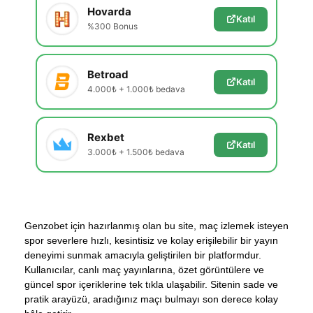
Hovarda
Katıl
%300 Bonus
Betroad
Katıl
4.000₺ + 1.000₺ bedava
Rexbet
Katıl
3.000₺ + 1.500₺ bedava
Genzobet için hazırlanmış olan bu site, maç izlemek isteyen
spor severlere hızlı, kesintisiz ve kolay erişilebilir bir yayın
deneyimi sunmak amacıyla geliştirilen bir platformdur.
Kullanıcılar, canlı maç yayınlarına, özet görüntülere ve
güncel spor içeriklerine tek tıkla ulaşabilir. Sitenin sade ve
pratik arayüzü, aradığınız maçı bulmayı son derece kolay