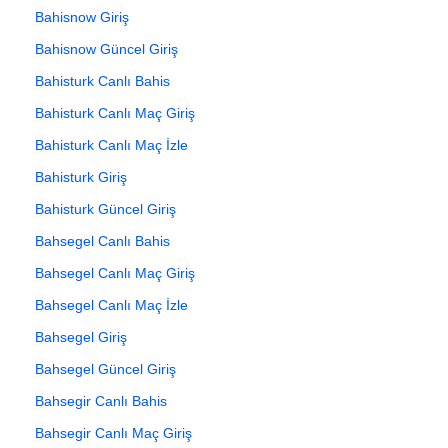
Bahisnow Giriş
Bahisnow Güncel Giriş
Bahisturk Canlı Bahis
Bahisturk Canlı Maç Giriş
Bahisturk Canlı Maç İzle
Bahisturk Giriş
Bahisturk Güncel Giriş
Bahsegel Canlı Bahis
Bahsegel Canlı Maç Giriş
Bahsegel Canlı Maç İzle
Bahsegel Giriş
Bahsegel Güncel Giriş
Bahsegir Canlı Bahis
Bahsegir Canlı Maç Giriş