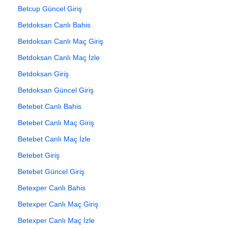
Betcup Güncel Giriş
Betdoksan Canlı Bahis
Betdoksan Canlı Maç Giriş
Betdoksan Canlı Maç İzle
Betdoksan Giriş
Betdoksan Güncel Giriş
Betebet Canlı Bahis
Betebet Canlı Maç Giriş
Betebet Canlı Maç İzle
Betebet Giriş
Betebet Güncel Giriş
Betexper Canlı Bahis
Betexper Canlı Maç Giriş
Betexper Canlı Maç İzle