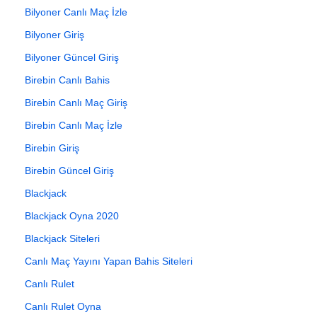
Bilyoner Canlı Maç İzle
Bilyoner Giriş
Bilyoner Güncel Giriş
Birebin Canlı Bahis
Birebin Canlı Maç Giriş
Birebin Canlı Maç İzle
Birebin Giriş
Birebin Güncel Giriş
Blackjack
Blackjack Oyna 2020
Blackjack Siteleri
Canlı Maç Yayını Yapan Bahis Siteleri
Canlı Rulet
Canlı Rulet Oyna