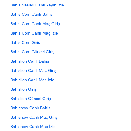
Bahis Siteleri Canlı Yayın İzle
Bahis.Com Canlı Bahis
Bahis.Com Canlı Maç Giriş
Bahis.Com Canlı Maç İzle
Bahis.Com Giriş
Bahis.Com Güncel Giriş
Bahislion Canlı Bahis
Bahislion Canlı Maç Giriş
Bahislion Canlı Maç İzle
Bahislion Giriş
Bahislion Güncel Giriş
Bahisnow Canlı Bahis
Bahisnow Canlı Maç Giriş
Bahisnow Canlı Maç İzle