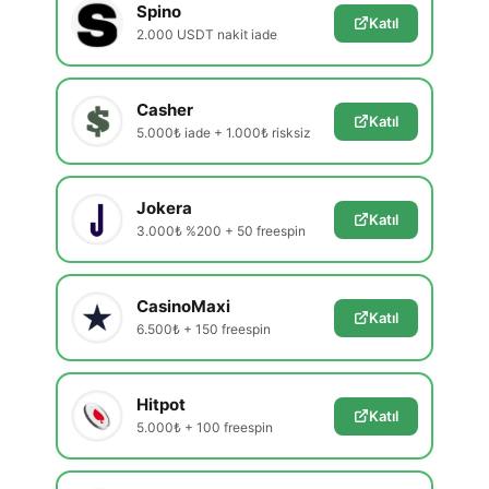
Spino
Katıl
2.000 USDT nakit iade
Casher
Katıl
5.000₺ iade + 1.000₺ risksiz
Jokera
Katıl
3.000₺ %200 + 50 freespin
CasinoMaxi
Katıl
6.500₺ + 150 freespin
Hitpot
Katıl
5.000₺ + 100 freespin