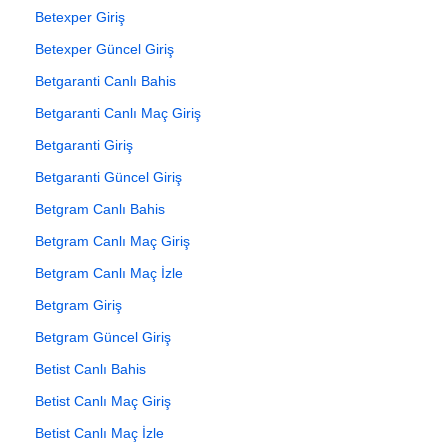
Betexper Giriş
Betexper Güncel Giriş
Betgaranti Canlı Bahis
Betgaranti Canlı Maç Giriş
Betgaranti Giriş
Betgaranti Güncel Giriş
Betgram Canlı Bahis
Betgram Canlı Maç Giriş
Betgram Canlı Maç İzle
Betgram Giriş
Betgram Güncel Giriş
Betist Canlı Bahis
Betist Canlı Maç Giriş
Betist Canlı Maç İzle