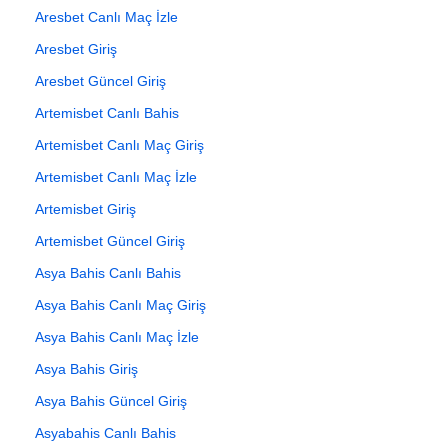
Aresbet Canlı Maç İzle
Aresbet Giriş
Aresbet Güncel Giriş
Artemisbet Canlı Bahis
Artemisbet Canlı Maç Giriş
Artemisbet Canlı Maç İzle
Artemisbet Giriş
Artemisbet Güncel Giriş
Asya Bahis Canlı Bahis
Asya Bahis Canlı Maç Giriş
Asya Bahis Canlı Maç İzle
Asya Bahis Giriş
Asya Bahis Güncel Giriş
Asyabahis Canlı Bahis