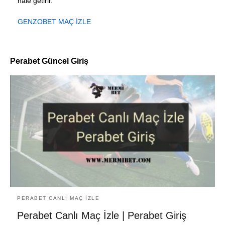
hâle getirir.
GENZOBET MAÇ İZLE
Perabet Güncel Giriş
PERABET CANLI MAÇ İZLE
Perabet Canlı Maç İzle | Perabet Giriş