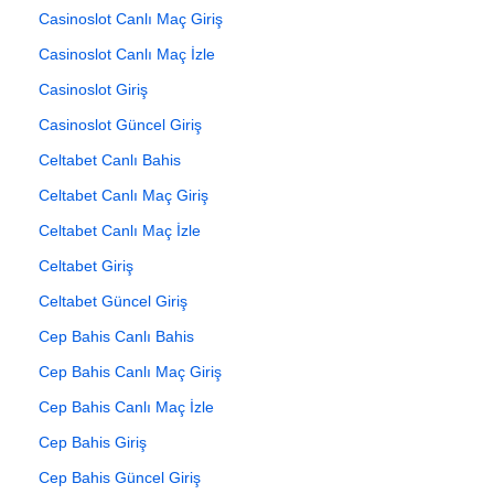
Casinoslot Canlı Maç Giriş
Casinoslot Canlı Maç İzle
Casinoslot Giriş
Casinoslot Güncel Giriş
Celtabet Canlı Bahis
Celtabet Canlı Maç Giriş
Celtabet Canlı Maç İzle
Celtabet Giriş
Celtabet Güncel Giriş
Cep Bahis Canlı Bahis
Cep Bahis Canlı Maç Giriş
Cep Bahis Canlı Maç İzle
Cep Bahis Giriş
Cep Bahis Güncel Giriş