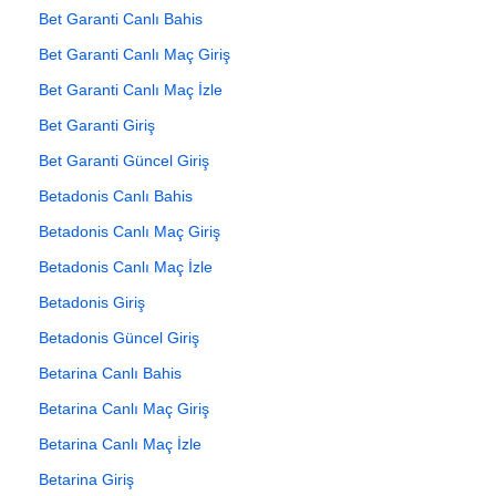
Bet Garanti Canlı Bahis
Bet Garanti Canlı Maç Giriş
Bet Garanti Canlı Maç İzle
Bet Garanti Giriş
Bet Garanti Güncel Giriş
Betadonis Canlı Bahis
Betadonis Canlı Maç Giriş
Betadonis Canlı Maç İzle
Betadonis Giriş
Betadonis Güncel Giriş
Betarina Canlı Bahis
Betarina Canlı Maç Giriş
Betarina Canlı Maç İzle
Betarina Giriş