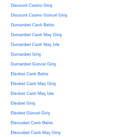
Discount Casino Giriş
Discount Casino Güncel Giriş
Dumanbet Canlı Bahis
Dumanbet Canlı Maç Giriş
Dumanbet Canlı Maç İzle
Dumanbet Giriş
Dumanbet Güncel Giriş
Elexbet Canlı Bahis
Elexbet Canlı Maç Giriş
Elexbet Canlı Maç İzle
Elexbet Giriş
Elexbet Güncel Giriş
Elexusbet Canlı Bahis
Elexusbet Canlı Maç Giriş