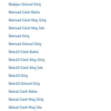
Betpipo Güncel Giriş
Betroad Canlı Bahis
Betroad Canlı Maç Giriş
Betroad Canlı Maç İzle
Betroad Giriş
Betroad Güncel Giriş
Bets10 Canlı Bahis
Bets10 Canlı Maç Giriş
Bets10 Canlı Maç İzle
Bets10 Giriş
Bets10 Güncel Giriş
Betsat Canlı Bahis
Betsat Canlı Maç Giriş
Betsat Canlı Maç İzle