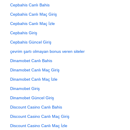
Cepbahis Canlı Bahis
Cepbahis Canlı Maç Giriş
Cepbahis Canlı Maç İzle
Cepbahis Giriş
Cepbahis Güncel Giriş
çevrim şartı olmayan bonus veren siteler
Dinamobet Canlı Bahis
Dinamobet Canlı Maç Giriş
Dinamobet Canlı Maç İzle
Dinamobet Giriş
Dinamobet Güncel Giriş
Discount Casino Canlı Bahis
Discount Casino Canlı Maç Giriş
Discount Casino Canlı Maç İzle