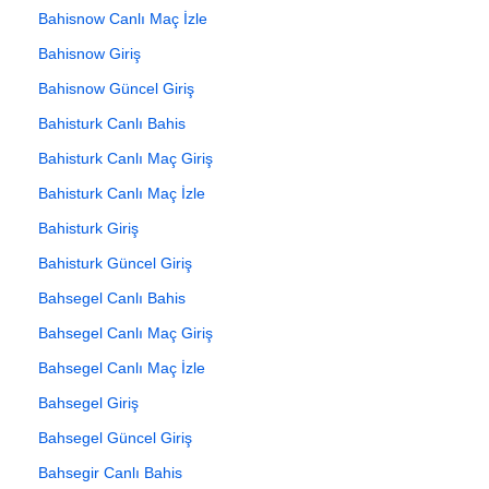
Bahisnow Canlı Maç İzle
Bahisnow Giriş
Bahisnow Güncel Giriş
Bahisturk Canlı Bahis
Bahisturk Canlı Maç Giriş
Bahisturk Canlı Maç İzle
Bahisturk Giriş
Bahisturk Güncel Giriş
Bahsegel Canlı Bahis
Bahsegel Canlı Maç Giriş
Bahsegel Canlı Maç İzle
Bahsegel Giriş
Bahsegel Güncel Giriş
Bahsegir Canlı Bahis