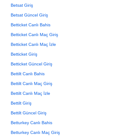
Betsat Giriş
Betsat Güncel Giriş
Betticket Canlı Bahis
Betticket Canlı Maç Giriş
Betticket Canlı Maç İzle
Betticket Giriş
Betticket Güncel Giriş
Bettilt Canlı Bahis
Bettilt Canlı Maç Giriş
Bettilt Canlı Maç İzle
Bettilt Giriş
Bettilt Güncel Giriş
Betturkey Canlı Bahis
Betturkey Canlı Maç Giriş