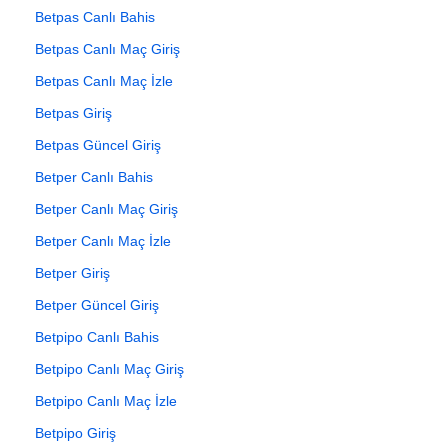
Betpas Canlı Bahis
Betpas Canlı Maç Giriş
Betpas Canlı Maç İzle
Betpas Giriş
Betpas Güncel Giriş
Betper Canlı Bahis
Betper Canlı Maç Giriş
Betper Canlı Maç İzle
Betper Giriş
Betper Güncel Giriş
Betpipo Canlı Bahis
Betpipo Canlı Maç Giriş
Betpipo Canlı Maç İzle
Betpipo Giriş