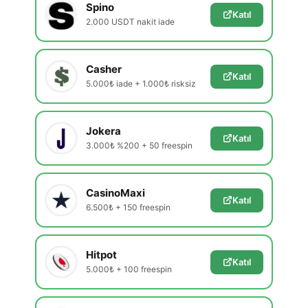
Spino
Katıl
2.000 USDT nakit iade
Casher
Katıl
5.000₺ iade + 1.000₺ risksiz
Jokera
Katıl
3.000₺ %200 + 50 freespin
CasinoMaxi
Katıl
6.500₺ + 150 freespin
Hitpot
Katıl
5.000₺ + 100 freespin