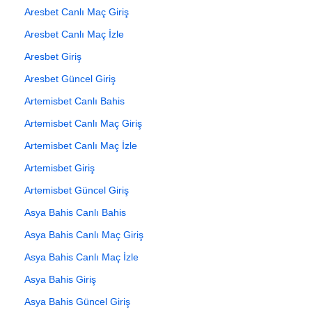
Aresbet Canlı Maç Giriş
Aresbet Canlı Maç İzle
Aresbet Giriş
Aresbet Güncel Giriş
Artemisbet Canlı Bahis
Artemisbet Canlı Maç Giriş
Artemisbet Canlı Maç İzle
Artemisbet Giriş
Artemisbet Güncel Giriş
Asya Bahis Canlı Bahis
Asya Bahis Canlı Maç Giriş
Asya Bahis Canlı Maç İzle
Asya Bahis Giriş
Asya Bahis Güncel Giriş