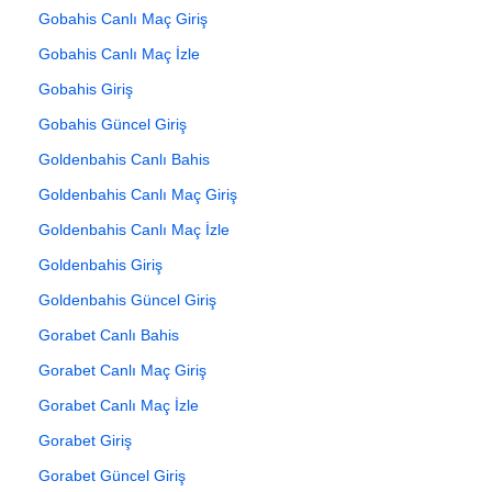
Gobahis Canlı Maç Giriş
Gobahis Canlı Maç İzle
Gobahis Giriş
Gobahis Güncel Giriş
Goldenbahis Canlı Bahis
Goldenbahis Canlı Maç Giriş
Goldenbahis Canlı Maç İzle
Goldenbahis Giriş
Goldenbahis Güncel Giriş
Gorabet Canlı Bahis
Gorabet Canlı Maç Giriş
Gorabet Canlı Maç İzle
Gorabet Giriş
Gorabet Güncel Giriş