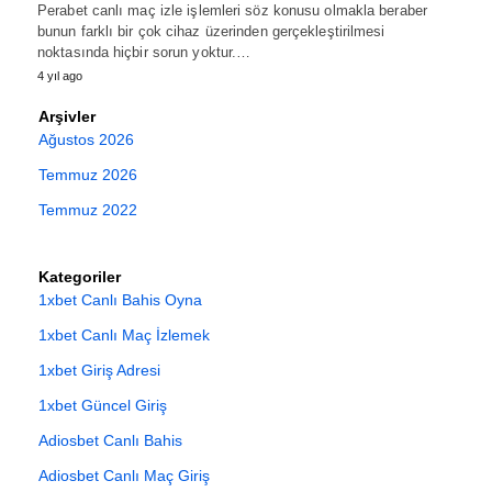
Perabet canlı maç izle işlemleri söz konusu olmakla beraber
bunun farklı bir çok cihaz üzerinden gerçekleştirilmesi
noktasında hiçbir sorun yoktur.…
4 yıl ago
Arşivler
Ağustos 2026
Temmuz 2026
Temmuz 2022
Kategoriler
1xbet Canlı Bahis Oyna
1xbet Canlı Maç İzlemek
1xbet Giriş Adresi
1xbet Güncel Giriş
Adiosbet Canlı Bahis
Adiosbet Canlı Maç Giriş