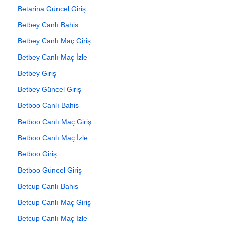
Betarina Güncel Giriş
Betbey Canlı Bahis
Betbey Canlı Maç Giriş
Betbey Canlı Maç İzle
Betbey Giriş
Betbey Güncel Giriş
Betboo Canlı Bahis
Betboo Canlı Maç Giriş
Betboo Canlı Maç İzle
Betboo Giriş
Betboo Güncel Giriş
Betcup Canlı Bahis
Betcup Canlı Maç Giriş
Betcup Canlı Maç İzle