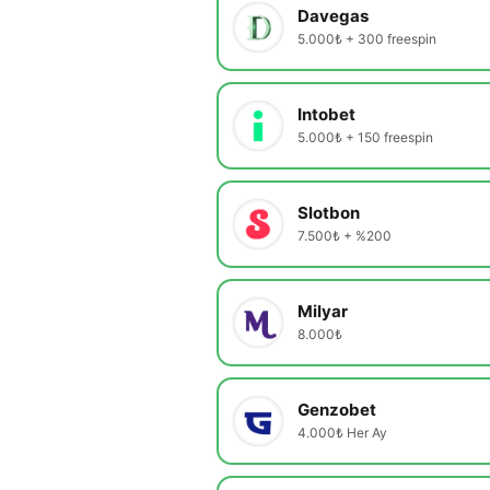
Davegas
5.000₺ + 300 freespin
Intobet
5.000₺ + 150 freespin
Slotbon
7.500₺ + %200
Milyar
8.000₺
Genzobet
4.000₺ Her Ay