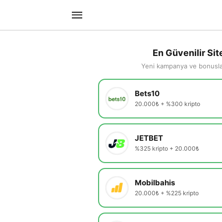
En Güvenilir Sit
Yeni kampanya ve bonuslar
Bets10
20.000₺ + %300 kripto
JETBET
%325 kripto + 20.000₺
Mobilbahis
20.000₺ + %225 kripto