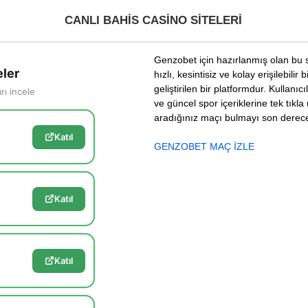
CANLI BAHIS CASINO SITELERI
Genzobet için hazırlanmış olan bu s
eler
hızlı, kesintisiz ve kolay erişilebil
geliştirilen bir platformdur. Kullanı
ı incele
ve güncel spor içeriklerine tek tıkla
aradığınız maçı bulmayı son derece 
Katıl
GENZOBET MAÇ İZLE
Katıl
Katıl