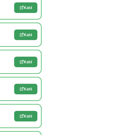
Katıl
Katıl
Katıl
Katıl
Katıl