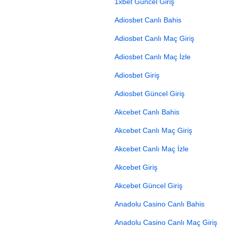
1xbet Güncel Giriş
Adiosbet Canlı Bahis
Adiosbet Canlı Maç Giriş
Adiosbet Canlı Maç İzle
Adiosbet Giriş
Adiosbet Güncel Giriş
Akcebet Canlı Bahis
Akcebet Canlı Maç Giriş
Akcebet Canlı Maç İzle
Akcebet Giriş
Akcebet Güncel Giriş
Anadolu Casino Canlı Bahis
Anadolu Casino Canlı Maç Giriş