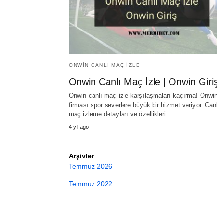
ONWIN CANLI MAÇ İZLE
Onwin Canlı Maç İzle | Onwin Giri
Onwin canlı maç izle karşılaşmaları kaçırma! Onwi
firması spor severlere büyük bir hizmet veriyor. Canl
maç izleme detayları ve özellikleri…
4 yıl ago
Arşivler
Temmuz 2026
Temmuz 2022