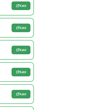
Katıl
Katıl
Katıl
Katıl
Katıl