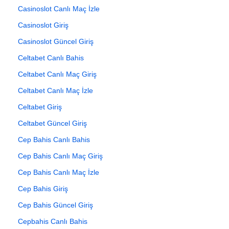
Casinoslot Canlı Maç İzle
Casinoslot Giriş
Casinoslot Güncel Giriş
Celtabet Canlı Bahis
Celtabet Canlı Maç Giriş
Celtabet Canlı Maç İzle
Celtabet Giriş
Celtabet Güncel Giriş
Cep Bahis Canlı Bahis
Cep Bahis Canlı Maç Giriş
Cep Bahis Canlı Maç İzle
Cep Bahis Giriş
Cep Bahis Güncel Giriş
Cepbahis Canlı Bahis