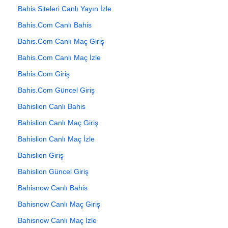
Bahis Siteleri Canlı Yayın İzle
Bahis.Com Canlı Bahis
Bahis.Com Canlı Maç Giriş
Bahis.Com Canlı Maç İzle
Bahis.Com Giriş
Bahis.Com Güncel Giriş
Bahislion Canlı Bahis
Bahislion Canlı Maç Giriş
Bahislion Canlı Maç İzle
Bahislion Giriş
Bahislion Güncel Giriş
Bahisnow Canlı Bahis
Bahisnow Canlı Maç Giriş
Bahisnow Canlı Maç İzle