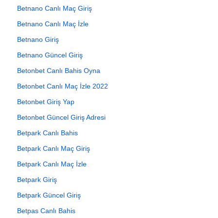
Betnano Canlı Maç Giriş
Betnano Canlı Maç İzle
Betnano Giriş
Betnano Güncel Giriş
Betonbet Canlı Bahis Oyna
Betonbet Canlı Maç İzle 2022
Betonbet Giriş Yap
Betonbet Güncel Giriş Adresi
Betpark Canlı Bahis
Betpark Canlı Maç Giriş
Betpark Canlı Maç İzle
Betpark Giriş
Betpark Güncel Giriş
Betpas Canlı Bahis