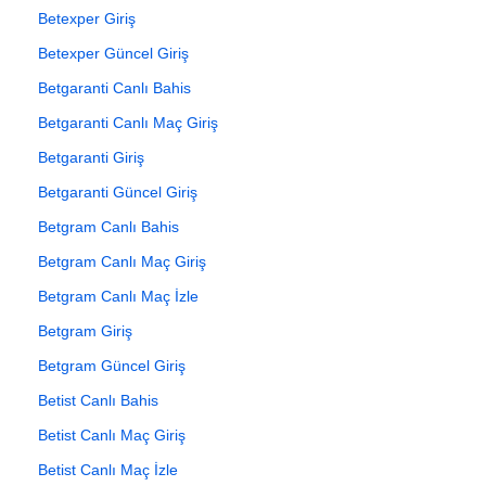
Betexper Giriş
Betexper Güncel Giriş
Betgaranti Canlı Bahis
Betgaranti Canlı Maç Giriş
Betgaranti Giriş
Betgaranti Güncel Giriş
Betgram Canlı Bahis
Betgram Canlı Maç Giriş
Betgram Canlı Maç İzle
Betgram Giriş
Betgram Güncel Giriş
Betist Canlı Bahis
Betist Canlı Maç Giriş
Betist Canlı Maç İzle