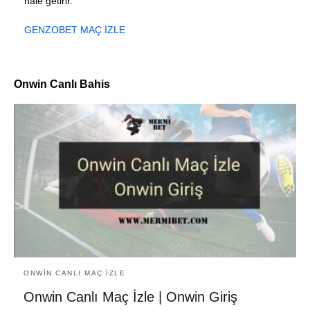
hâle getirir.
GENZOBET MAÇ İZLE
Onwin Canlı Bahis
ONWIN CANLI MAÇ İZLE
Onwin Canlı Maç İzle | Onwin Giriş