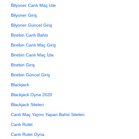
Bilyoner Canlı Maç İzle
Bilyoner Giriş
Bilyoner Güncel Giriş
Birebin Canlı Bahis
Birebin Canlı Maç Giriş
Birebin Canlı Maç İzle
Birebin Giriş
Birebin Güncel Giriş
Blackjack
Blackjack Oyna 2020
Blackjack Siteleri
Canlı Maç Yayını Yapan Bahis Siteleri
Canlı Rulet
Canlı Rulet Oyna