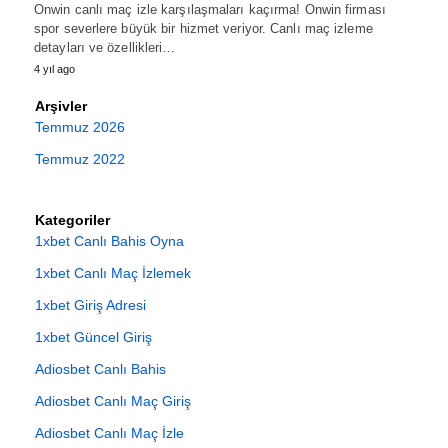
Onwin canlı maç izle karşılaşmaları kaçırma! Onwin firması
spor severlere büyük bir hizmet veriyor. Canlı maç izleme
detayları ve özellikleri…
4 yıl ago
Arşivler
Temmuz 2026
Temmuz 2022
Kategoriler
1xbet Canlı Bahis Oyna
1xbet Canlı Maç İzlemek
1xbet Giriş Adresi
1xbet Güncel Giriş
Adiosbet Canlı Bahis
Adiosbet Canlı Maç Giriş
Adiosbet Canlı Maç İzle