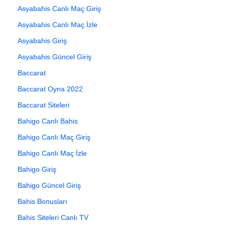
Asyabahis Canlı Maç Giriş
Asyabahis Canlı Maç İzle
Asyabahis Giriş
Asyabahis Güncel Giriş
Baccarat
Baccarat Oyna 2022
Baccarat Siteleri
Bahigo Canlı Bahis
Bahigo Canlı Maç Giriş
Bahigo Canlı Maç İzle
Bahigo Giriş
Bahigo Güncel Giriş
Bahis Bonusları
Bahis Siteleri Canlı TV