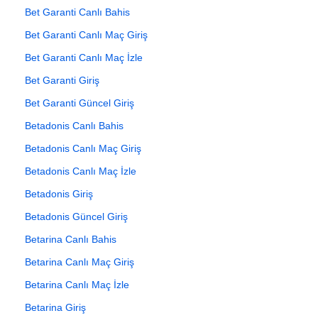
Bet Garanti Canlı Bahis
Bet Garanti Canlı Maç Giriş
Bet Garanti Canlı Maç İzle
Bet Garanti Giriş
Bet Garanti Güncel Giriş
Betadonis Canlı Bahis
Betadonis Canlı Maç Giriş
Betadonis Canlı Maç İzle
Betadonis Giriş
Betadonis Güncel Giriş
Betarina Canlı Bahis
Betarina Canlı Maç Giriş
Betarina Canlı Maç İzle
Betarina Giriş