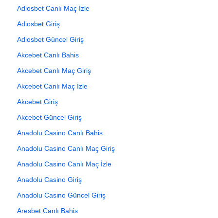
Adiosbet Canlı Maç İzle
Adiosbet Giriş
Adiosbet Güncel Giriş
Akcebet Canlı Bahis
Akcebet Canlı Maç Giriş
Akcebet Canlı Maç İzle
Akcebet Giriş
Akcebet Güncel Giriş
Anadolu Casino Canlı Bahis
Anadolu Casino Canlı Maç Giriş
Anadolu Casino Canlı Maç İzle
Anadolu Casino Giriş
Anadolu Casino Güncel Giriş
Aresbet Canlı Bahis