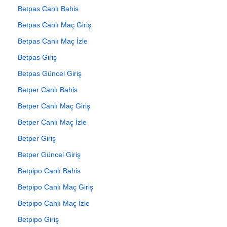
Betpas Canlı Bahis
Betpas Canlı Maç Giriş
Betpas Canlı Maç İzle
Betpas Giriş
Betpas Güncel Giriş
Betper Canlı Bahis
Betper Canlı Maç Giriş
Betper Canlı Maç İzle
Betper Giriş
Betper Güncel Giriş
Betpipo Canlı Bahis
Betpipo Canlı Maç Giriş
Betpipo Canlı Maç İzle
Betpipo Giriş