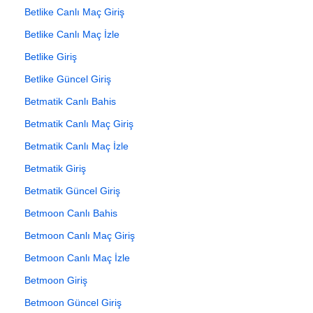
Betlike Canlı Maç Giriş
Betlike Canlı Maç İzle
Betlike Giriş
Betlike Güncel Giriş
Betmatik Canlı Bahis
Betmatik Canlı Maç Giriş
Betmatik Canlı Maç İzle
Betmatik Giriş
Betmatik Güncel Giriş
Betmoon Canlı Bahis
Betmoon Canlı Maç Giriş
Betmoon Canlı Maç İzle
Betmoon Giriş
Betmoon Güncel Giriş