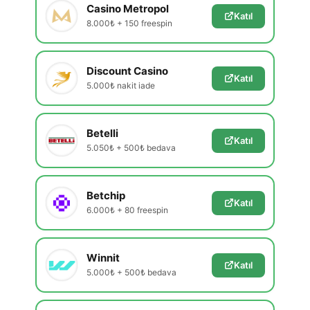
Casino Metropol
Katıl
8.000₺ + 150 freespin
Discount Casino
Katıl
5.000₺ nakit iade
Betelli
Katıl
5.050₺ + 500₺ bedava
Betchip
Katıl
6.000₺ + 80 freespin
Winnit
Katıl
5.000₺ + 500₺ bedava