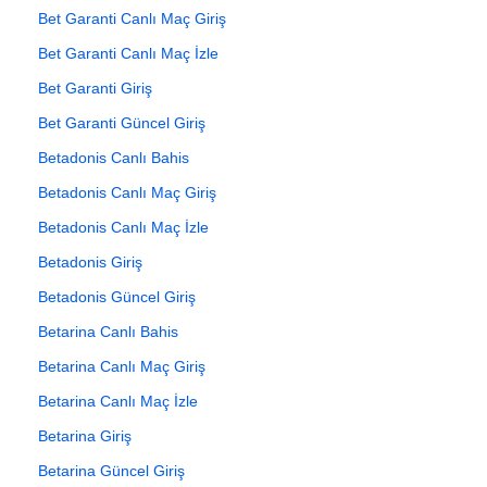
Bet Garanti Canlı Maç Giriş
Bet Garanti Canlı Maç İzle
Bet Garanti Giriş
Bet Garanti Güncel Giriş
Betadonis Canlı Bahis
Betadonis Canlı Maç Giriş
Betadonis Canlı Maç İzle
Betadonis Giriş
Betadonis Güncel Giriş
Betarina Canlı Bahis
Betarina Canlı Maç Giriş
Betarina Canlı Maç İzle
Betarina Giriş
Betarina Güncel Giriş