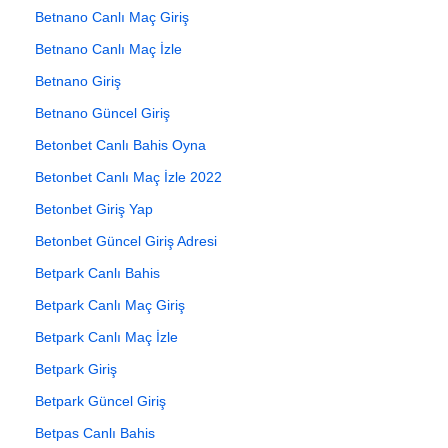
Betnano Canlı Maç Giriş
Betnano Canlı Maç İzle
Betnano Giriş
Betnano Güncel Giriş
Betonbet Canlı Bahis Oyna
Betonbet Canlı Maç İzle 2022
Betonbet Giriş Yap
Betonbet Güncel Giriş Adresi
Betpark Canlı Bahis
Betpark Canlı Maç Giriş
Betpark Canlı Maç İzle
Betpark Giriş
Betpark Güncel Giriş
Betpas Canlı Bahis