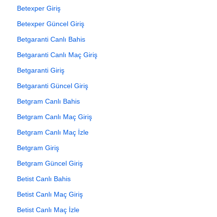
Betexper Giriş
Betexper Güncel Giriş
Betgaranti Canlı Bahis
Betgaranti Canlı Maç Giriş
Betgaranti Giriş
Betgaranti Güncel Giriş
Betgram Canlı Bahis
Betgram Canlı Maç Giriş
Betgram Canlı Maç İzle
Betgram Giriş
Betgram Güncel Giriş
Betist Canlı Bahis
Betist Canlı Maç Giriş
Betist Canlı Maç İzle