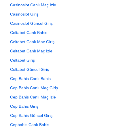
Casinoslot Canlı Maç İzle
Casinoslot Giriş
Casinoslot Güncel Giriş
Celtabet Canlı Bahis
Celtabet Canlı Maç Giriş
Celtabet Canlı Maç İzle
Celtabet Giriş
Celtabet Güncel Giriş
Cep Bahis Canlı Bahis
Cep Bahis Canlı Maç Giriş
Cep Bahis Canlı Maç İzle
Cep Bahis Giriş
Cep Bahis Güncel Giriş
Cepbahis Canlı Bahis