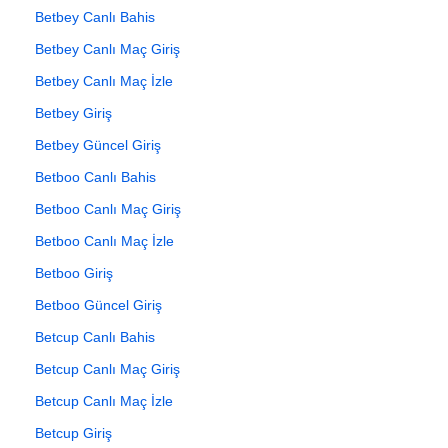
Betbey Canlı Bahis
Betbey Canlı Maç Giriş
Betbey Canlı Maç İzle
Betbey Giriş
Betbey Güncel Giriş
Betboo Canlı Bahis
Betboo Canlı Maç Giriş
Betboo Canlı Maç İzle
Betboo Giriş
Betboo Güncel Giriş
Betcup Canlı Bahis
Betcup Canlı Maç Giriş
Betcup Canlı Maç İzle
Betcup Giriş