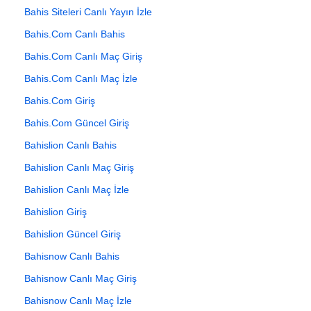
Bahis Siteleri Canlı Yayın İzle
Bahis.Com Canlı Bahis
Bahis.Com Canlı Maç Giriş
Bahis.Com Canlı Maç İzle
Bahis.Com Giriş
Bahis.Com Güncel Giriş
Bahislion Canlı Bahis
Bahislion Canlı Maç Giriş
Bahislion Canlı Maç İzle
Bahislion Giriş
Bahislion Güncel Giriş
Bahisnow Canlı Bahis
Bahisnow Canlı Maç Giriş
Bahisnow Canlı Maç İzle