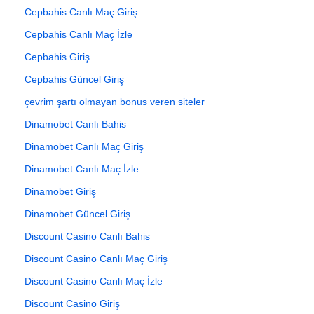
Cepbahis Canlı Maç Giriş
Cepbahis Canlı Maç İzle
Cepbahis Giriş
Cepbahis Güncel Giriş
çevrim şartı olmayan bonus veren siteler
Dinamobet Canlı Bahis
Dinamobet Canlı Maç Giriş
Dinamobet Canlı Maç İzle
Dinamobet Giriş
Dinamobet Güncel Giriş
Discount Casino Canlı Bahis
Discount Casino Canlı Maç Giriş
Discount Casino Canlı Maç İzle
Discount Casino Giriş