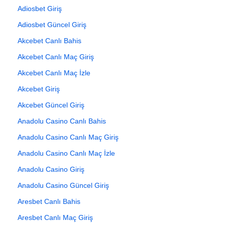
Adiosbet Giriş
Adiosbet Güncel Giriş
Akcebet Canlı Bahis
Akcebet Canlı Maç Giriş
Akcebet Canlı Maç İzle
Akcebet Giriş
Akcebet Güncel Giriş
Anadolu Casino Canlı Bahis
Anadolu Casino Canlı Maç Giriş
Anadolu Casino Canlı Maç İzle
Anadolu Casino Giriş
Anadolu Casino Güncel Giriş
Aresbet Canlı Bahis
Aresbet Canlı Maç Giriş